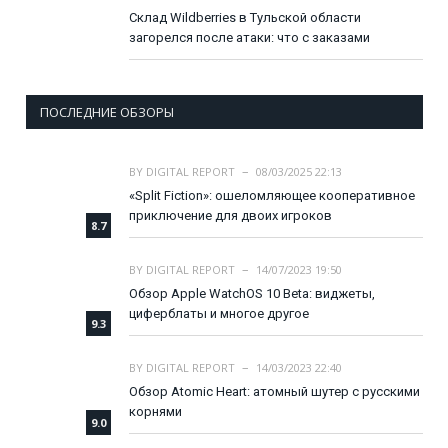
Склад Wildberries в Тульской области
загорелся после атаки: что с заказами
ПОСЛЕДНИЕ ОБЗОРЫ
BY
DIGITAL REPORT
08/03/2025 22:13
«Split Fiction»: ошеломляющее кооперативное
приключение для двоих игроков
8.7
BY
DIGITAL REPORT
14/07/2023 19:50
Обзор Apple WatchOS 10 Beta: виджеты,
циферблаты и многое другое
9.3
BY
DIGITAL REPORT
14/03/2023 22:40
Обзор Atomic Heart: атомный шутер с русскими
корнями
9.0