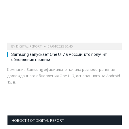
BY
DIGITAL REPORT
07/04/2025 20:45
Samsung запускает One UI 7 в России: кто получит
обновление первым
Компания Samsung официально начала распространение
долгожданного обновления One UI 7, основанного на Android
15, в…
НОВОСТИ ОТ DIGITAL-REPORT