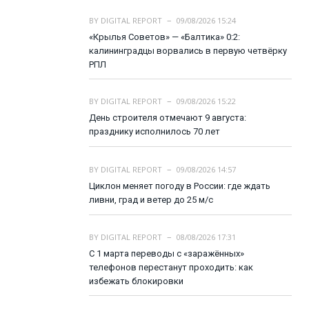
BY
DIGITAL REPORT
09/08/2026 15:24
«Крылья Советов» — «Балтика» 0:2:
калининградцы ворвались в первую четвёрку
РПЛ
BY
DIGITAL REPORT
09/08/2026 15:22
День строителя отмечают 9 августа:
празднику исполнилось 70 лет
BY
DIGITAL REPORT
09/08/2026 14:57
Циклон меняет погоду в России: где ждать
ливни, град и ветер до 25 м/с
BY
DIGITAL REPORT
08/08/2026 17:31
С 1 марта переводы с «заражённых»
телефонов перестанут проходить: как
избежать блокировки