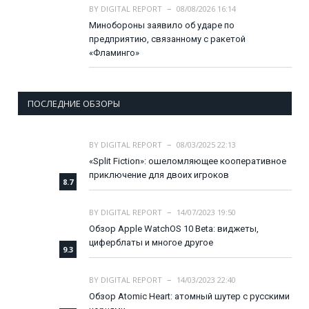
BY
DIGITAL REPORT
08/08/2026 16:14
Минобороны заявило об ударе по
предприятию, связанному с ракетой
«Фламинго»
ПОСЛЕДНИЕ ОБЗОРЫ
BY
DIGITAL REPORT
08/03/2025 22:13
«Split Fiction»: ошеломляющее кооперативное
приключение для двоих игроков
8.7
BY
DIGITAL REPORT
14/07/2023 19:50
Обзор Apple WatchOS 10 Beta: виджеты,
циферблаты и многое другое
9.3
BY
DIGITAL REPORT
14/03/2023 22:40
Обзор Atomic Heart: атомный шутер с русскими