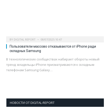
BY
DIGITAL REPORT
08/07/2025 10:47
Пользователи массово отказываются от iPhone ради
складных Samsung
В технологических сообществах набирает обороты новый
тренд: владельцы iPhone присматриваются к складным
телефонам Samsung Galaxy…
НОВОСТИ ОТ DIGITAL-REPORT