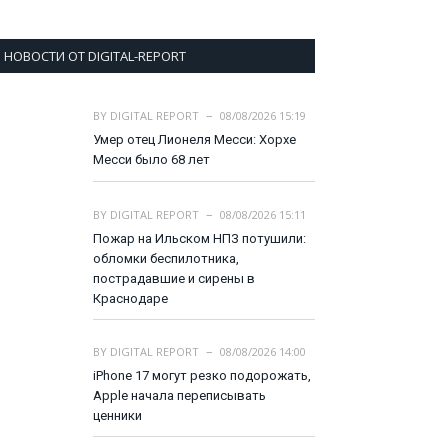
НОВОСТИ ОТ DIGITAL-REPORT
BY
DIGITAL REPORT
08/08/2026 15:19
Умер отец Лионеля Месси: Хорхе
Месси было 68 лет
BY
DIGITAL REPORT
08/08/2026 15:11
Пожар на Ильском НПЗ потушили:
обломки беспилотника,
пострадавшие и сирены в
Краснодаре
BY
DIGITAL REPORT
08/08/2026 14:00
iPhone 17 могут резко подорожать,
Apple начала переписывать
ценники