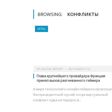
BROWSING:
КОНФЛИКТЫ
ИГРЫ
BY
DIGITAL REPORT
20/11/2024 11:15
Глава крупнейшего провайдера Франции
принял вызов разгневанного геймера
В мире технологий и онлайн-гейминга произоше
беспрецедентный случай, когда виртуальный
конфликт едва не перерос в…