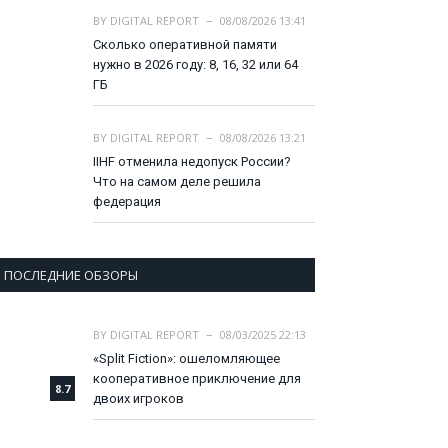
BY
DIGITAL REPORT
08/08/2026 13:41
Сколько оперативной памяти
нужно в 2026 году: 8, 16, 32 или 64
ГБ
BY
DIGITAL REPORT
08/08/2026 13:21
IIHF отменила недопуск России?
Что на самом деле решила
федерация
ПОСЛЕДНИЕ ОБЗОРЫ
BY
DIGITAL REPORT
08/03/2025 22:13
«Split Fiction»: ошеломляющее
кооперативное приключение для
8.7
двоих игроков