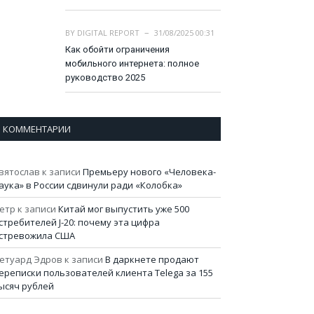
BY
DIGITAL REPORT
31/08/2025 00:31
Как обойти ограничения
мобильного интернета: полное
руководство 2025
КОММЕНТАРИИ
вятослав
к записи
Премьеру нового «Человека-
аука» в России сдвинули ради «Колобка»
етр
к записи
Китай мог выпустить уже 500
стребителей J-20: почему эта цифра
стревожила США
етуард Эдров
к записи
В даркнете продают
ереписки пользователей клиента Telega за 155
ысяч рублей