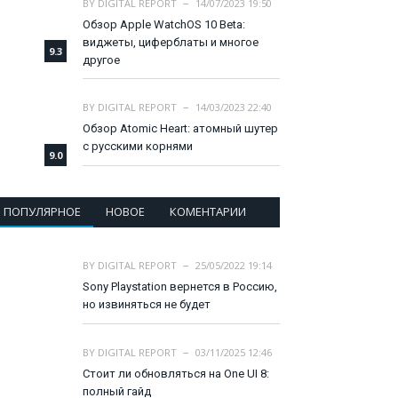
BY
DIGITAL REPORT
14/07/2023 19:50
Обзор Apple WatchOS 10 Beta:
виджеты, циферблаты и многое
9.3
другое
BY
DIGITAL REPORT
14/03/2023 22:40
Обзор Atomic Heart: атомный шутер
с русскими корнями
9.0
ПОПУЛЯРНОЕ
НОВОЕ
КОМЕНТАРИИ
BY
DIGITAL REPORT
25/05/2022 19:14
Sony Playstation вернется в Россию,
но извиняться не будет
BY
DIGITAL REPORT
03/11/2025 12:46
Стоит ли обновляться на One UI 8:
полный гайд