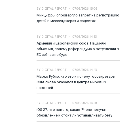
BY
DIGITAL REPORT
07/08/2026 15:06
Минцифры опровергло запрет на регистрацию
детей в мессенджерах и соцсетях
BY
DIGITAL REPORT
07/08/2026 14:53
Армения и Европейский союз: Пашинян
объяснил, почему референдума о вступлении в
ЕС сейчас не будет
BY
DIGITAL REPORT
07/08/2026 14:43
Марко Рубио: кто это и почему госсекретарь
США снова оказался в центре мировых
новостей
BY
DIGITAL REPORT
07/08/2026 14:20
iOS 27: что нового, какие iPhone получат
обновление и стоит ли устанавливать бету