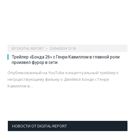
BY
DIGITAL REPORT
22/04/2024 13:18
Трейлер «Бонда 26» с Генри Кавиллом в главной роли
произвел фурор в сети
Опубликованный на YouTube концептуальный трейлер к
несуществующему фильму о Джеймсе Бонде с Генри
Кавиллом в…
НОВОСТИ ОТ DIGITAL-REPORT