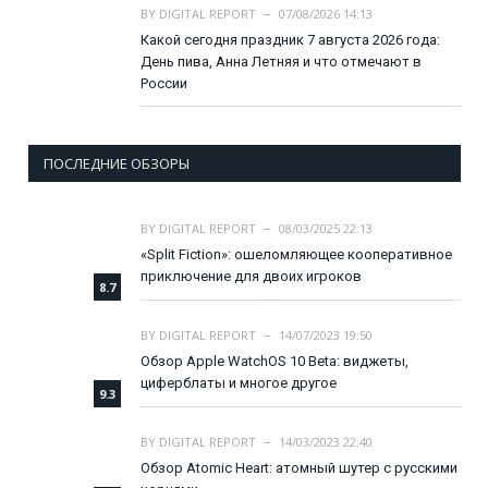
BY
DIGITAL REPORT
07/08/2026 14:13
Какой сегодня праздник 7 августа 2026 года:
День пива, Анна Летняя и что отмечают в
России
ПОСЛЕДНИЕ ОБЗОРЫ
BY
DIGITAL REPORT
08/03/2025 22:13
«Split Fiction»: ошеломляющее кооперативное
приключение для двоих игроков
8.7
BY
DIGITAL REPORT
14/07/2023 19:50
Обзор Apple WatchOS 10 Beta: виджеты,
циферблаты и многое другое
9.3
BY
DIGITAL REPORT
14/03/2023 22:40
Обзор Atomic Heart: атомный шутер с русскими