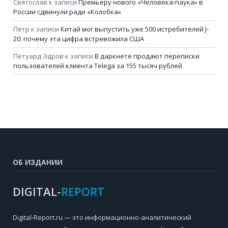
Святослав
к записи
Премьеру нового «Человека-паука» в
России сдвинули ради «Колобка»
Петр
к записи
Китай мог выпустить уже 500 истребителей J-
20: почему эта цифра встревожила США
Петуард Эдров
к записи
В даркнете продают переписки
пользователей клиента Telega за 155 тысяч рублей
ОБ ИЗДАНИИ
DIGITAL-
REPORT
Digital-Report.ru — это информационно-аналитический