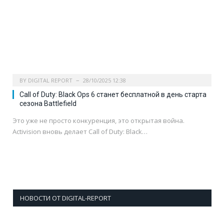
BY
DIGITAL REPORT
28/10/2025 12:38
Call of Duty: Black Ops 6 станет бесплатной в день старта
сезона Battlefield
Это уже не просто конкуренция, это открытая война.
Activision вновь делает Call of Duty: Black…
НОВОСТИ ОТ DIGITAL-REPORT