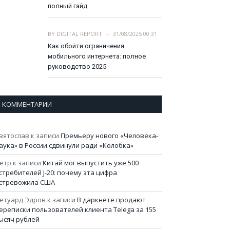
полный гайд
BY
DIGITAL REPORT
31/08/2025 00:31
Как обойти ограничения
мобильного интернета: полное
руководство 2025
КОММЕНТАРИИ
вятослав
к записи
Премьеру нового «Человека-
аука» в России сдвинули ради «Колобка»
етр
к записи
Китай мог выпустить уже 500
стребителей J-20: почему эта цифра
стревожила США
етуард Эдров
к записи
В даркнете продают
ереписки пользователей клиента Telega за 155
ысяч рублей