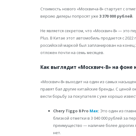
Стоимость нового «Москвича-8» стартует с отме
версию дилеры попросят уже
3 370 000 рублей
.
Не является секретом, что «Москвич-8» — это п
Plus. В Китае этот автомобиль продается с 2022
российской маркой был запланирован на конец 
отложен почти на семь месяцев.
Как выглядит «Москвич-8» на фоне 
«Москвич-8» выходит на один из самых насыщен
правят бал другие китайские бренды. С ценой о
вести борьбу за покупателя с уже хорошо изве
Chery Tiggo 8 Pro
Max
:
Это один из главн
близкой отметки в 3 040 000 рублей за п
преимущество — наличие более дорогих 
нет.