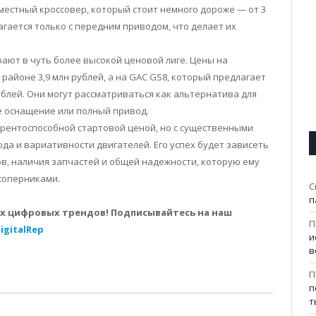
естный кроссовер, который стоит немного дороже — от 3
лагается только с передним приводом, что делает их
ают в чуть более высокой ценовой лиге. Цены на
 районе 3,9 млн рублей, а на GAC GS8, который предлагает
рублей. Они могут рассматриваться как альтернатива для
ое оснащение или полный привод.
курентоспособной стартовой ценой, но с существенными
да и вариативности двигателей. Его успех будет зависеть
ров, наличия запчастей и общей надежности, которую ему
соперниками.
С
п
сех цифровых трендов! Подписывайтесь на наш
П
igitalRep
и
в
П
п
т