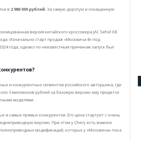
тки в
2 980 000 рублей
. За самую дорогую и оснащенную
ерелицованная версия китайского кроссовера JAC Sehol X8
 года. Изначально старт продаж «Москвича-8» под
2024 года, однако по неизвестным причинам запуск был
конкурентов?
ных и конкурентных сегментов российского авторынка, где
коло 3 миллионов рублей за базовую версию ему придется
стными моделями.
ых и самых прямых конкурентов. Его цена стартует с очень
ереднеприводную версию. При этом у Chery есть важное
полноприводных модификаций, которых у «Москвича» пока