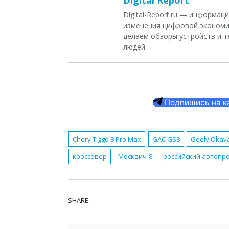
Digital Report
Digital-Report.ru — информа
изменения цифровой экономи
делаем обзоры устройств и т
людей.
Подпишись на ка
Chery Tiggo 8 Pro Max
GAC GS8
Geely Okav
кроссовер
Москвич-8
российский автопр
SHARE.