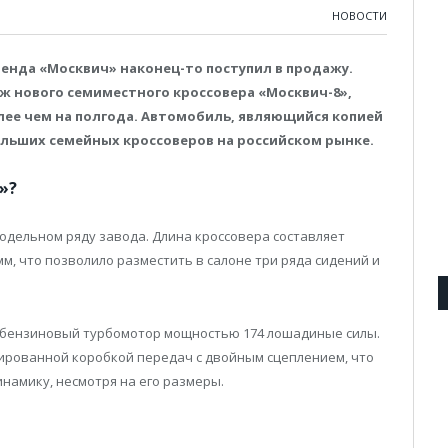
НОВОСТИ
нда «Москвич» наконец-то поступил в продажу.
ж нового семиместного кроссовера «Москвич-8»,
ее чем на полгода. Автомобиль, являющийся копией
ольших семейных кроссоверов на российском рынке.
»?
одельном ряду завода. Длина кроссовера составляет
мм, что позволило разместить в салоне три ряда сидений и
 бензиновый турбомотор мощностью 174 лошадиные силы.
зированной коробкой передач с двойным сцеплением, что
амику, несмотря на его размеры.