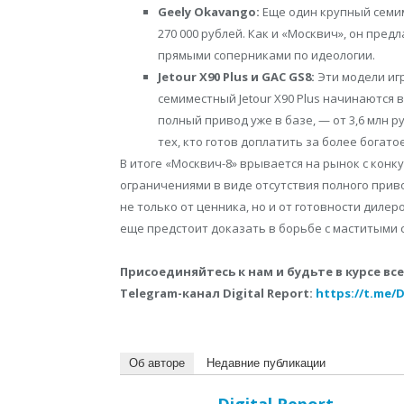
Geely Okavango:
Еще один крупный семим
270 000 рублей. Как и «Москвич», он пред
прямыми соперниками по идеологии.
Jetour X90 Plus и GAC GS8:
Эти модели игр
семиместный Jetour X90 Plus начинаются в
полный привод уже в базе, — от 3,6 млн 
тех, кто готов доплатить за более богат
В итоге «Москвич-8» врывается на рынок с кон
ограничениями в виде отсутствия полного приво
не только от ценника, но и от готовности диле
еще предстоит доказать в борьбе с маститыми 
Присоединяйтесь к нам и будьте в курсе в
Telegram-канал Digital Report:
https://t.me/D
Об авторе
Недавние публикации