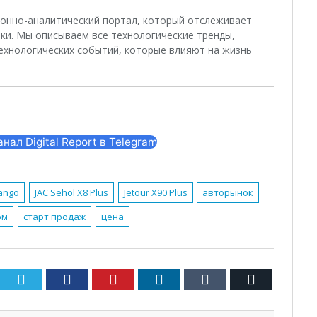
ционно-аналитический портал, который отслеживает
ки. Мы описываем все технологические тренды,
ехнологических событий, которые влияют на жизнь
нал Digital Report в Telegram
ango
JAC Sehol X8 Plus
Jetour X90 Plus
авторынок
ом
старт продаж
цена
Twitter
Facebook
Pinterest
LinkedIn
Tumblr
Email