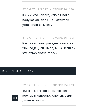
BY
DIGITAL REPORT
07/08/2026 14:20
iOS 27: что нового, какие iPhone
получат обновление и стоит ли
устанавливать бету
BY
DIGITAL REPORT
07/08/2026 14:13
Какой сегодня праздник 7 августа
2026 года: День пива, Анна Летняя и
что отмечают в России
ПОСЛЕДНИЕ ОБЗОРЫ
BY
DIGITAL REPORT
08/03/2025 22:13
«Split Fiction»: ошеломляющее
кооперативное приключение для
8.7
двоих игроков