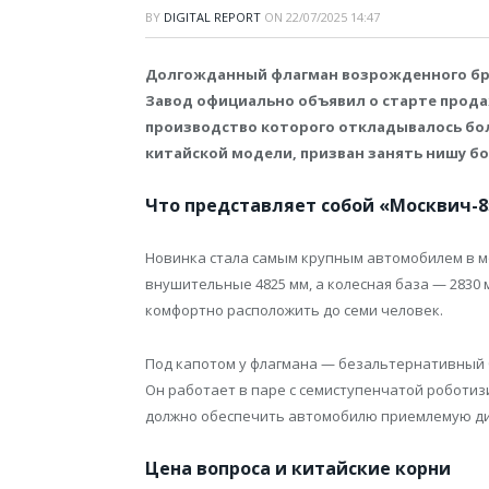
BY
DIGITAL REPORT
ON
22/07/2025 14:47
Долгожданный флагман возрожденного бре
Завод официально объявил о старте прода
производство которого откладывалось бол
китайской модели, призван занять нишу б
Что представляет собой «Москвич-8
Новинка стала самым крупным автомобилем в м
внушительные 4825 мм, а колесная база — 2830 
комфортно расположить до семи человек.
Под капотом у флагмана — безальтернативный
Он работает в паре с семиступенчатой роботи
должно обеспечить автомобилю приемлемую дин
Цена вопроса и китайские корни