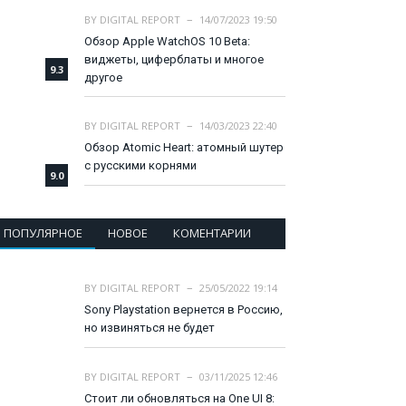
BY
DIGITAL REPORT
14/07/2023 19:50
Обзор Apple WatchOS 10 Beta:
виджеты, циферблаты и многое
9.3
другое
BY
DIGITAL REPORT
14/03/2023 22:40
Обзор Atomic Heart: атомный шутер
с русскими корнями
9.0
ПОПУЛЯРНОЕ
НОВОЕ
КОМЕНТАРИИ
BY
DIGITAL REPORT
25/05/2022 19:14
Sony Playstation вернется в Россию,
но извиняться не будет
BY
DIGITAL REPORT
03/11/2025 12:46
Стоит ли обновляться на One UI 8: