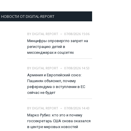
НОВОСТИ ОТ DIGITAL-REPORT
BY
DIGITAL REPORT
07/08/2026 15:06
Минцифры опровергло запрет на
регистрацию детей в
мессенджерах и соцсетях
BY
DIGITAL REPORT
07/08/2026 14:53
Армения и Европейский союз:
Пашинян объяснил, почему
референдума о вступлении в ЕС
сейчас не будет
BY
DIGITAL REPORT
07/08/2026 14:43
Марко Рубио: кто это и почему
госсекретарь США снова оказался
в центре мировых новостей