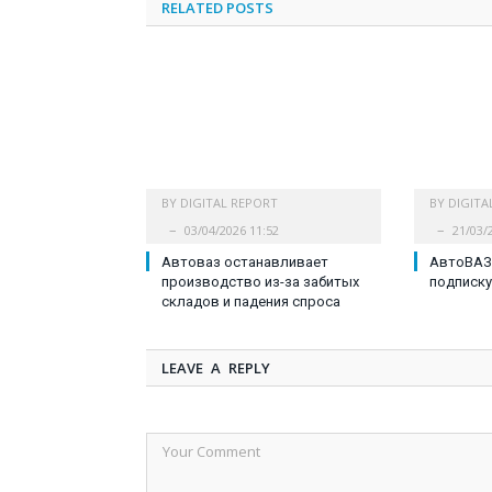
RELATED
POSTS
BY
DIGITAL REPORT
BY
DIGITA
03/04/2026 11:52
21/03/
Автоваз останавливает
АвтоВАЗ 
производство из-за забитых
подписку
складов и падения спроса
LEAVE A REPLY