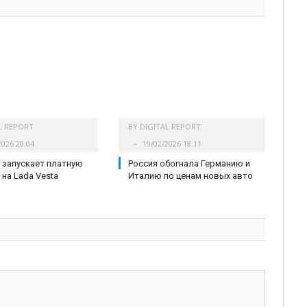
L REPORT
BY
DIGITAL REPORT
2026 20:04
19/02/2026 18:11
запускает платную
Россия обогнала Германию и
 на Lada Vesta
Италию по ценам новых авто