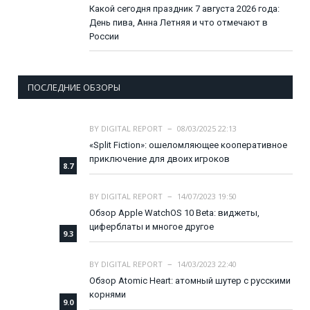
Какой сегодня праздник 7 августа 2026 года:
День пива, Анна Летняя и что отмечают в
России
ПОСЛЕДНИЕ ОБЗОРЫ
BY
DIGITAL REPORT
08/03/2025 22:13
«Split Fiction»: ошеломляющее кооперативное
приключение для двоих игроков
8.7
BY
DIGITAL REPORT
14/07/2023 19:50
Обзор Apple WatchOS 10 Beta: виджеты,
циферблаты и многое другое
9.3
BY
DIGITAL REPORT
14/03/2023 22:40
Обзор Atomic Heart: атомный шутер с русскими
корнями
9.0