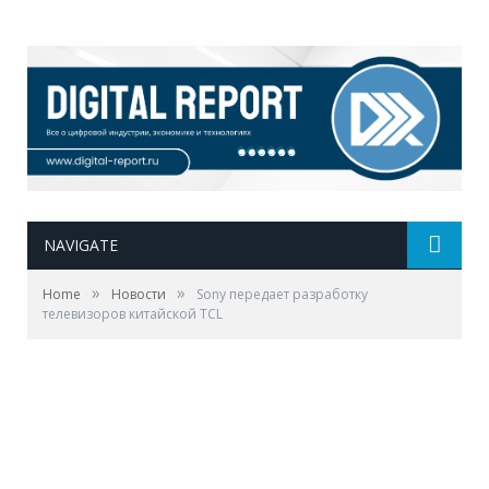
NAVIGATE
»
»
Home
Новости
Sony передает разработку
телевизоров китайской TCL