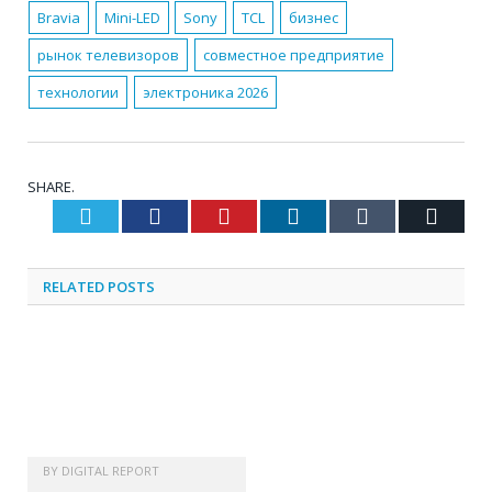
Bravia
Mini-LED
Sony
TCL
бизнес
рынок телевизоров
совместное предприятие
технологии
электроника 2026
SHARE.
Twitter
Facebook
Pinterest
LinkedIn
Tumblr
Email
RELATED
POSTS
BY
DIGITAL REPORT