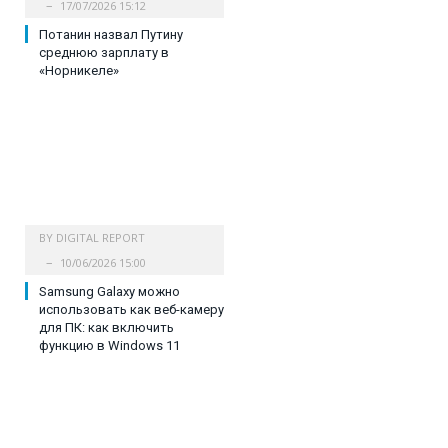
17/07/2026 15:12
Потанин назвал Путину
среднюю зарплату в
«Норникеле»
BY
DIGITAL REPORT
10/06/2026 15:00
Samsung Galaxy можно
использовать как веб-камеру
для ПК: как включить
функцию в Windows 11