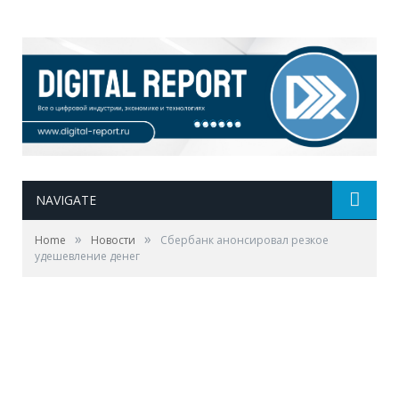
NAVIGATE
»
»
Home
Новости
Сбербанк анонсировал резкое
удешевление денег