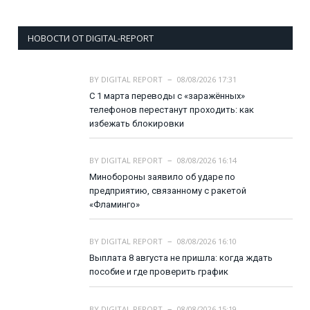
НОВОСТИ ОТ DIGITAL-REPORT
BY
DIGITAL REPORT
08/08/2026 17:31
С 1 марта переводы с «заражённых»
телефонов перестанут проходить: как
избежать блокировки
BY
DIGITAL REPORT
08/08/2026 16:14
Минобороны заявило об ударе по
предприятию, связанному с ракетой
«Фламинго»
BY
DIGITAL REPORT
08/08/2026 16:10
Выплата 8 августа не пришла: когда ждать
пособие и где проверить график
BY
DIGITAL REPORT
08/08/2026 15:19