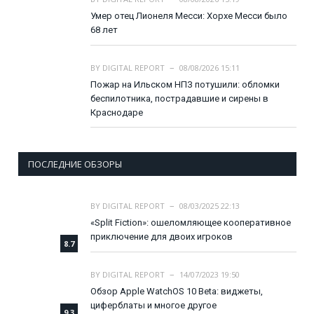
Умер отец Лионеля Месси: Хорхе Месси было
68 лет
BY
DIGITAL REPORT
08/08/2026 15:11
Пожар на Ильском НПЗ потушили: обломки
беспилотника, пострадавшие и сирены в
Краснодаре
ПОСЛЕДНИЕ ОБЗОРЫ
BY
DIGITAL REPORT
08/03/2025 22:13
«Split Fiction»: ошеломляющее кооперативное
приключение для двоих игроков
8.7
BY
DIGITAL REPORT
14/07/2023 19:50
Обзор Apple WatchOS 10 Beta: виджеты,
циферблаты и многое другое
9.3