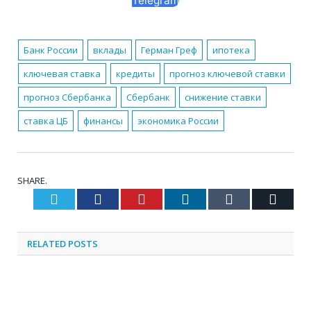
Telegram
Банк России
вклады
Герман Греф
ипотека
ключевая ставка
кредиты
прогноз ключевой ставки
прогноз Сбербанка
Сбербанк
снижение ставки
ставка ЦБ
финансы
экономика России
SHARE.
Twitter
Facebook
Pinterest
LinkedIn
Tumblr
Email
RELATED
POSTS