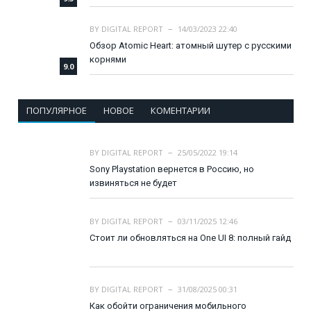
BY
DIGITAL REPORT
14/03/2023 22:40
Обзор Atomic Heart: атомный шутер с русскими
корнями
9.0
ПОПУЛЯРНОЕ
НОВОЕ
КОМЕНТАРИИ
BY
DIGITAL REPORT
25/05/2022 19:14
Sony Playstation вернется в Россию, но
извиняться не будет
BY
DIGITAL REPORT
03/11/2025 12:46
Стоит ли обновляться на One UI 8: полный гайд
BY
DIGITAL REPORT
31/08/2025 00:31
Как обойти ограничения мобильного