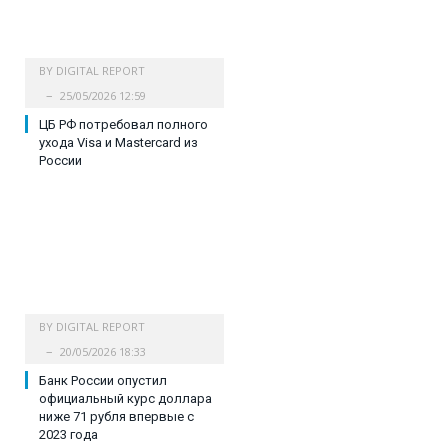
BY
DIGITAL REPORT
25/05/2026 12:59
ЦБ РФ потребовал полного
ухода Visa и Mastercard из
России
BY
DIGITAL REPORT
20/05/2026 18:33
Банк России опустил
официальный курс доллара
ниже 71 рубля впервые с
2023 года