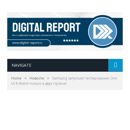
NAVIGATE
»
»
Home
Новости
Samsung запускает тестирование One
UI 8 Watch только в двух странах