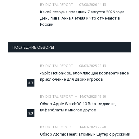
BY
DIGITAL REPORT
07/08/2026 14:13
Какой сегодня праздник 7 августа 2026 года:
День пива, Анна Летняя и что отмечают в
России
ПОСЛЕДНИЕ ОБЗОРЫ
BY
DIGITAL REPORT
08/03/2025 22:13
«Split Fiction»: ошеломляющее кооперативное
приключение для двоих игроков
8.7
BY
DIGITAL REPORT
14/07/2023 19:50
Обзор Apple WatchOS 10 Beta: виджеты,
циферблаты и многое другое
9.3
BY
DIGITAL REPORT
14/03/2023 22:40
Обзор Atomic Heart: атомный шутер с русскими