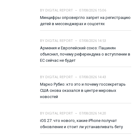
BY
DIGITAL REPORT
07/08/2026 15:06
Минцифры опровергло запрет на регистрацию
детей в мессенджерах и соцсетях
BY
DIGITAL REPORT
07/08/2026 14:53
Армения и Европейский союз: Пашинян
объяснил, почему референдума о вступлении в
ЕС сейчас не будет
BY
DIGITAL REPORT
07/08/2026 14:43
Марко Рубио: кто это и почему госсекретарь
США снова оказался в центре мировых
новостей
BY
DIGITAL REPORT
07/08/2026 14:20
iOS 27: что нового, какие iPhone получат
обновление и стоит ли устанавливать бету