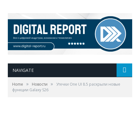
NAVIGATE
»
»
Home
Новости
Утечки One UI 8.5 раскрыли новые
функции Galaxy S26