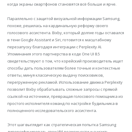
когда экраны смартфонов становятся всё больше и ярче.
Параллельно с защитой визуальной информации Samsung,
похоже, решилась на кардинальную реформу своего
голосового ассистента. Bixby, который долгие годы оставался
в тени Google Assistant и Siri, готовится к масштабному
перезапуску благодаря интеграции с Perplexity AI.
Упоминания этого партнерства в коде One UI 8.5
свидетельствуют о том, что корейский производитель ищет
способы дать пользователям более точные и контекстные
ответы, минуя классическую выдачу поисковиков,
перегруженную рекламой. Использование движка Perplexity
позволит Bixby обрабатывать сложные запросы с прямой
ссылкой на источники, превращая голосового помощника из
простого исполнителя команд по настройке будильника в
полноценного исследовательского ассистента.
Этот шаг выглядит как стратегическая попытка Samsung
диверсифицировать свои ИИ-возможности и снизить