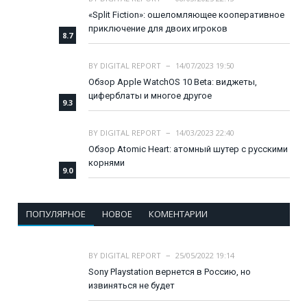
«Split Fiction»: ошеломляющее кооперативное
приключение для двоих игроков
8.7
BY
DIGITAL REPORT
14/07/2023 19:50
Обзор Apple WatchOS 10 Beta: виджеты,
циферблаты и многое другое
9.3
BY
DIGITAL REPORT
14/03/2023 22:40
Обзор Atomic Heart: атомный шутер с русскими
корнями
9.0
ПОПУЛЯРНОЕ
НОВОЕ
КОМЕНТАРИИ
BY
DIGITAL REPORT
25/05/2022 19:14
Sony Playstation вернется в Россию, но
извиняться не будет