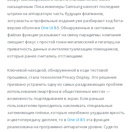
насыщенным. Пока инженеры Samsung наносят последние
штрихи на аппаратную часть будущих флагманов,
энтузиасты и профильные издания уже разбирают код бета-
версии оболочки
One UI 8
.5. Обнаруженные в системных
файлах функции указывают на смену парадигмы: компания
смещает фокус с простой гонки мегапикселей и гигагерц на
приватность данных и интеллектуализацию помощников,
которые ранее считались отстающими.
Ключевой находкой, обнаруженной в коде тестовой
прошивки, стала технология Privacy Display. Это решение
призвано устранить одну из самых раздражающих проблем
использования смартфона в общественных местах —
возможность подглядывания в экран. Если раньше
пользователям приходилось наклеивать специальные
затемняющие плёнки, которые неизбежно ухудшали яркость
и цветопередачу дисплея, то в
One UI 8.5
эта функция
реализована на программно-аппаратном уровне. Судя по