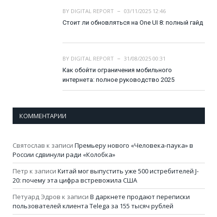
BY
DIGITAL REPORT
03/11/2025 12:46
Стоит ли обновляться на One UI 8: полный гайд
BY
DIGITAL REPORT
31/08/2025 00:31
Как обойти ограничения мобильного
интернета: полное руководство 2025
КОММЕНТАРИИ
Святослав
к записи
Премьеру нового «Человека-паука» в
России сдвинули ради «Колобка»
Петр
к записи
Китай мог выпустить уже 500 истребителей J-
20: почему эта цифра встревожила США
Петуард Эдров
к записи
В даркнете продают переписки
пользователей клиента Telega за 155 тысяч рублей