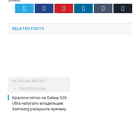
SHARE.
Twitter
Facebook
Pinterest
LinkedIn
Tumblr
Email
RELATED
POSTS
BY
DIGITAL REPORT
19/07/2026 12:00
Красное пятно на Galaxy S26
Ultra напугало владельцев:
Samsung раскрыла причину