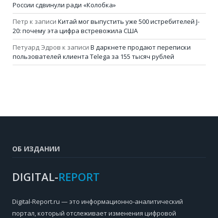
России сдвинули ради «Колобка»
Петр
к записи
Китай мог выпустить уже 500 истребителей J-
20: почему эта цифра встревожила США
Петуард Эдров
к записи
В даркнете продают переписки
пользователей клиента Telega за 155 тысяч рублей
ОБ ИЗДАНИИ
DIGITAL-
REPORT
Digital-Report.ru — это информационно-аналитический
портал, который отслеживает изменения цифровой