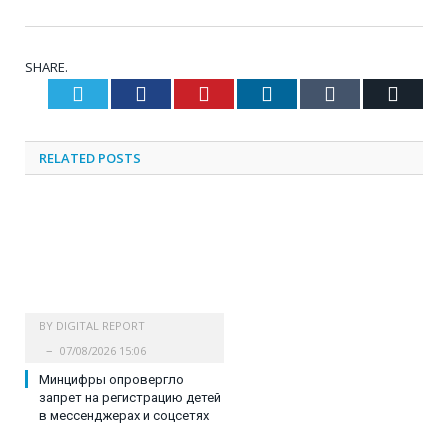
SHARE.
Twitter
Facebook
Pinterest
LinkedIn
Tumblr
Email
RELATED
POSTS
BY
DIGITAL REPORT
07/08/2026 15:06
Минцифры опровергло
запрет на регистрацию детей
в мессенджерах и соцсетях