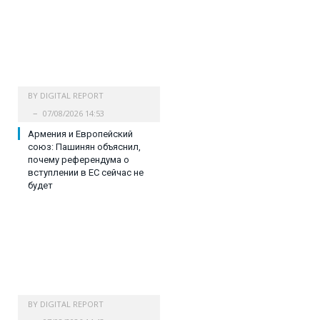
BY
DIGITAL REPORT
07/08/2026 14:53
Армения и Европейский
союз: Пашинян объяснил,
почему референдума о
вступлении в ЕС сейчас не
будет
BY
DIGITAL REPORT