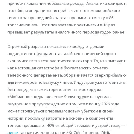
приносит компании небывалые доходы. Аналитики ожидают,
что общая операционная прибыль всего южнокорейского
гиганта за прошедший квартал превысит отметку в 86
триллионов вон. Этот показатель практически в 18 раз
превышает результаты аналогичного периода годом ранее.
Огромный разрыв в показателях между отделами
подчеркивает фундаментальный тектонический сдвиг в
экономике всего технологического сектора. То, что выглядит
как настоящая катастрофа в бухгалтерских отчетах
телефонного департамента, оборачивается сверхприбылью
для инженеров по выпуску чипов. Индустрия уже готовится к
беспрецедентным историческим антирекордам.
«Мобильное подразделение Samsung уже выпустило
внутреннее предупреждение о том, что к концу 2026 года
может столкнуться с первым годовым убытком в своей
истории, поскольку затраты на основные компоненты
теперь превышают 40% от общей стоимости устройства», —
пишет
аналитическое издание KuCoin (перевод Digital