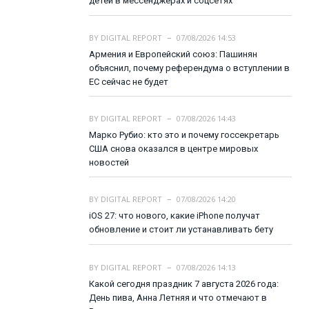
детей в мессенджерах и соцсетях
BY
DIGITAL REPORT
07/08/2026 14:53
Армения и Европейский союз: Пашинян
объяснил, почему референдума о вступлении в
ЕС сейчас не будет
BY
DIGITAL REPORT
07/08/2026 14:43
Марко Рубио: кто это и почему госсекретарь
США снова оказался в центре мировых
новостей
BY
DIGITAL REPORT
07/08/2026 14:20
iOS 27: что нового, какие iPhone получат
обновление и стоит ли устанавливать бету
BY
DIGITAL REPORT
07/08/2026 14:13
Какой сегодня праздник 7 августа 2026 года:
День пива, Анна Летняя и что отмечают в