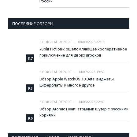
России
ПОСЛЕДНИЕ ОБЗОРЫ
BY
DIGITAL REPORT
08/03/2025 22:13
«Split Fiction»: ошеломляющее кооперативное
приключение для двоих игроков
8.7
BY
DIGITAL REPORT
14/07/2023 19:50
Обзор Apple WatchOS 10 Beta: виджеты,
циферблаты и многое другое
9.3
BY
DIGITAL REPORT
14/03/2023 22:40
Обзор Atomic Heart: атомный шутер с русскими
корнями
9.0