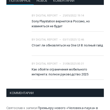
ПОПУЛЯРНОЕ
НОВОЕ
КОМЕНТАРИИ
BY
DIGITAL REPORT
25/05/2022 19:14
Sony Playstation вернется в Россию, но
извиняться не будет
BY
DIGITAL REPORT
03/11/2025 12:46
Стоит ли обновляться на One UI 8: полный гайд
BY
DIGITAL REPORT
31/08/2025 00:31
Как обойти ограничения мобильного
интернета: полное руководство 2025
КОММЕНТАРИИ
Святослав
к записи
Премьеру нового «Человека-паука» в