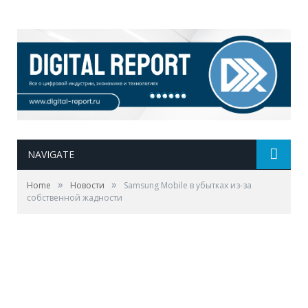
NAVIGATE
»
»
Home
Новости
Samsung Mobile в убытках из-за
собственной жадности