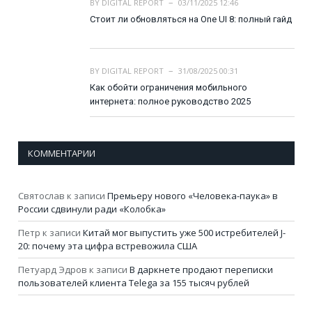
BY
DIGITAL REPORT
03/11/2025 12:46
Стоит ли обновляться на One UI 8: полный гайд
BY
DIGITAL REPORT
31/08/2025 00:31
Как обойти ограничения мобильного
интернета: полное руководство 2025
КОММЕНТАРИИ
Святослав
к записи
Премьеру нового «Человека-паука» в
России сдвинули ради «Колобка»
Петр
к записи
Китай мог выпустить уже 500 истребителей J-
20: почему эта цифра встревожила США
Петуард Эдров
к записи
В даркнете продают переписки
пользователей клиента Telega за 155 тысяч рублей