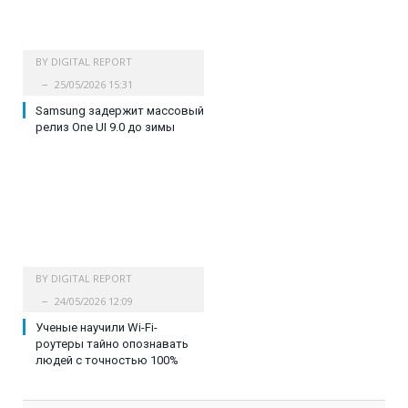
BY
DIGITAL REPORT
25/05/2026 15:31
Samsung задержит массовый
релиз One UI 9.0 до зимы
BY
DIGITAL REPORT
24/05/2026 12:09
Ученые научили Wi-Fi-
роутеры тайно опознавать
людей с точностью 100%