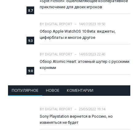
«Split Fiction»: ошеломляющее кооперативное
приключение для двоих игроков
8.7
BY
DIGITAL REPORT
14/07/2023 19:50
Обзор Apple WatchOS 10 Beta: виджеты,
циферблаты и многое другое
9.3
BY
DIGITAL REPORT
14/03/2023 22:40
Обзор Atomic Heart: атомный шутер с русскими
корнями
9.0
ПОПУЛЯРНОЕ
НОВОЕ
КОМЕНТАРИИ
BY
DIGITAL REPORT
25/05/2022 19:14
Sony Playstation вернется в Россию, но
извиняться не будет