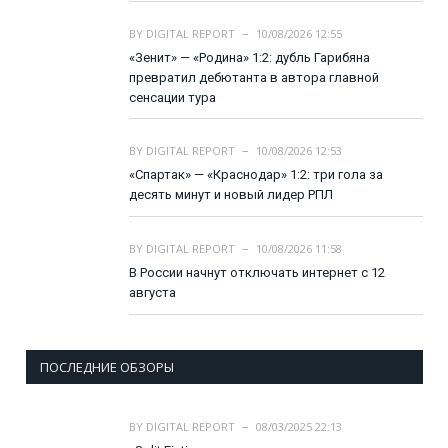
BY
DIGITAL REPORT
10/08/2026 12:55
«Зенит» — «Родина» 1:2: дубль Гарибяна
превратил дебютанта в автора главной
сенсации тура
BY
DIGITAL REPORT
10/08/2026 12:53
«Спартак» — «Краснодар» 1:2: три гола за
десять минут и новый лидер РПЛ
BY
DIGITAL REPORT
10/08/2026 11:58
В России начнут отключать интернет с 12
августа
ПОСЛЕДНИЕ ОБЗОРЫ
BY
DIGITAL REPORT
08/03/2025 22:13