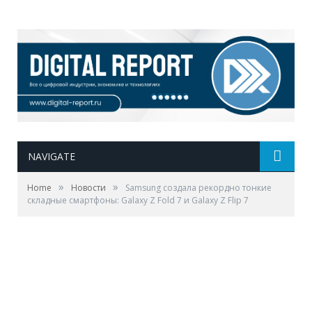
NAVIGATE
»
»
Home
Новости
Samsung создала рекордно тонкие
складные смартфоны: Galaxy Z Fold 7 и Galaxy Z Flip 7