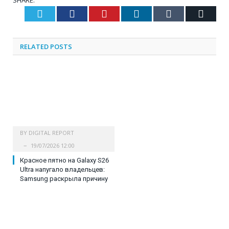
SHARE.
Twitter
Facebook
Pinterest
LinkedIn
Tumblr
Email
RELATED
POSTS
BY
DIGITAL REPORT
19/07/2026 12:00
Красное пятно на Galaxy S26
Ultra напугало владельцев:
Samsung раскрыла причину