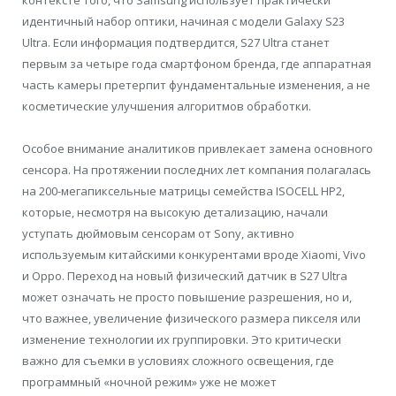
контексте того, что Samsung использует практически
идентичный набор оптики, начиная с модели Galaxy S23
Ultra. Если информация подтвердится, S27 Ultra станет
первым за четыре года смартфоном бренда, где аппаратная
часть камеры претерпит фундаментальные изменения, а не
косметические улучшения алгоритмов обработки.
Особое внимание аналитиков привлекает замена основного
сенсора. На протяжении последних лет компания полагалась
на 200-мегапиксельные матрицы семейства ISOCELL HP2,
которые, несмотря на высокую детализацию, начали
уступать дюймовым сенсорам от Sony, активно
используемым китайскими конкурентами вроде Xiaomi, Vivo
и Oppo. Переход на новый физический датчик в S27 Ultra
может означать не просто повышение разрешения, но и,
что важнее, увеличение физического размера пикселя или
изменение технологии их группировки. Это критически
важно для съемки в условиях сложного освещения, где
программный «ночной режим» уже не может