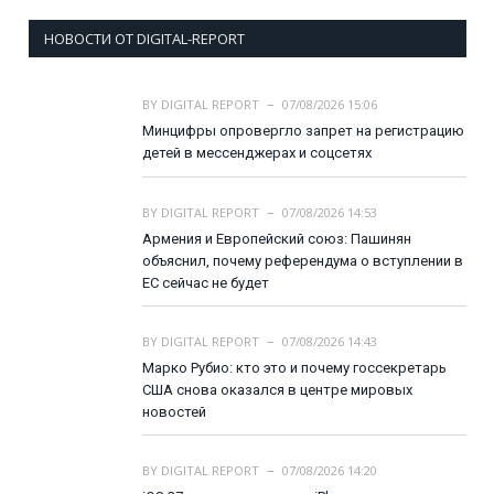
НОВОСТИ ОТ DIGITAL-REPORT
BY
DIGITAL REPORT
07/08/2026 15:06
Минцифры опровергло запрет на регистрацию
детей в мессенджерах и соцсетях
BY
DIGITAL REPORT
07/08/2026 14:53
Армения и Европейский союз: Пашинян
объяснил, почему референдума о вступлении в
ЕС сейчас не будет
BY
DIGITAL REPORT
07/08/2026 14:43
Марко Рубио: кто это и почему госсекретарь
США снова оказался в центре мировых
новостей
BY
DIGITAL REPORT
07/08/2026 14:20