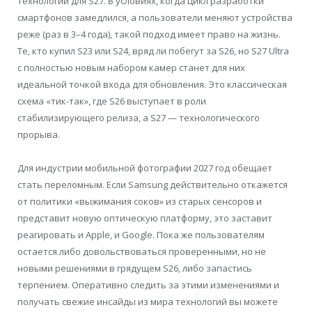
технологий для S27. В условиях, когда цикл разработки
смартфонов замедлился, а пользователи меняют устройства
реже (раз в 3–4 года), такой подход имеет право на жизнь.
Те, кто купил S23 или S24, вряд ли побегут за S26, но S27 Ultra
с полностью новым набором камер станет для них
идеальной точкой входа для обновления. Это классическая
схема «тик-так», где S26 выступает в роли
стабилизирующего релиза, а S27 — технологического
прорыва.
Для индустрии мобильной фотографии 2027 год обещает
стать переломным. Если Samsung действительно откажется
от политики «выжимания соков» из старых сенсоров и
представит новую оптическую платформу, это заставит
реагировать и Apple, и Google. Пока же пользователям
остается либо довольствоваться проверенными, но не
новыми решениями в грядущем S26, либо запастись
терпением. Оперативно следить за этими изменениями и
получать свежие инсайды из мира технологий вы можете