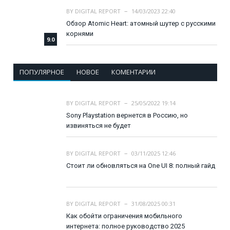
BY
DIGITAL REPORT
14/03/2023 22:40
Обзор Atomic Heart: атомный шутер с русскими
корнями
9.0
ПОПУЛЯРНОЕ
НОВОЕ
КОМЕНТАРИИ
BY
DIGITAL REPORT
25/05/2022 19:14
Sony Playstation вернется в Россию, но
извиняться не будет
BY
DIGITAL REPORT
03/11/2025 12:46
Стоит ли обновляться на One UI 8: полный гайд
BY
DIGITAL REPORT
31/08/2025 00:31
Как обойти ограничения мобильного
интернета: полное руководство 2025