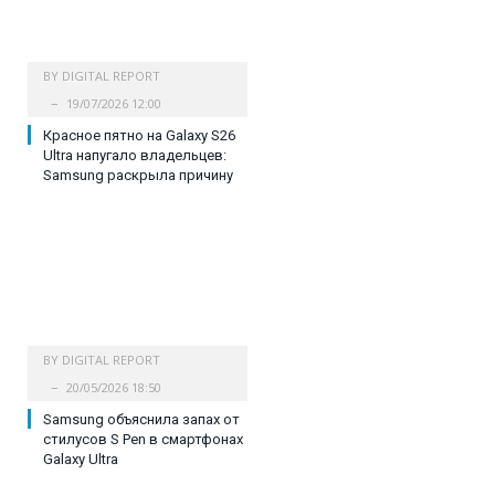
BY
DIGITAL REPORT
19/07/2026 12:00
Красное пятно на Galaxy S26
Ultra напугало владельцев:
Samsung раскрыла причину
BY
DIGITAL REPORT
20/05/2026 18:50
Samsung объяснила запах от
стилусов S Pen в смартфонах
Galaxy Ultra