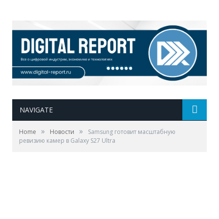
NAVIGATE
»
»
Home
Новости
Samsung готовит масштабную
ревизию камер в Galaxy S27 Ultra