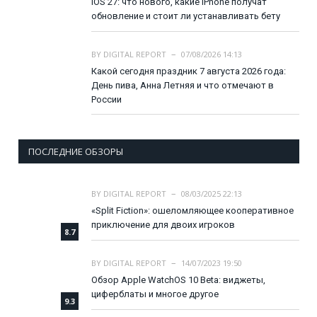
iOS 27: что нового, какие iPhone получат
обновление и стоит ли устанавливать бету
BY
DIGITAL REPORT
07/08/2026 14:13
Какой сегодня праздник 7 августа 2026 года:
День пива, Анна Летняя и что отмечают в
России
ПОСЛЕДНИЕ ОБЗОРЫ
BY
DIGITAL REPORT
08/03/2025 22:13
«Split Fiction»: ошеломляющее кооперативное
приключение для двоих игроков
8.7
BY
DIGITAL REPORT
14/07/2023 19:50
Обзор Apple WatchOS 10 Beta: виджеты,
циферблаты и многое другое
9.3