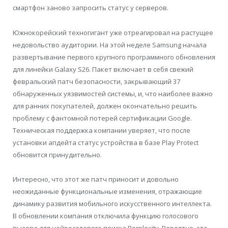
смартфон заново запросить статус у серверов.
Южнокорейский техногигант уже отреагировал на растущее
недовольство аудитории. На этой неделе Samsung начала
развертывание первого крупного программного обновления
для линейки Galaxy S26. Пакет включает в себя свежий
февральский патч безопасности, закрывающий 37
обнаруженных уязвимостей системы, и, что наиболее важно
для ранних покупателей, должен окончательно решить
проблему с фантомной потерей сертификации Google.
Техническая поддержка компании уверяет, что после
установки апдейта статус устройства в базе Play Protect
обновится принудительно.
Интересно, что этот же патч приносит и довольно
неожиданные функциональные изменения, отражающие
динамику развития мобильного искусственного интеллекта.
В обновлении компания отключила функцию голосового
вызова для нейросетевого поиска Perplexity. Вероятно, это