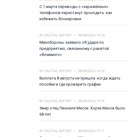
С 1 марта переводы с «заражённых»
телефонов перестанут проходить: как
избежать блокировки
BY
DIGITAL REPORT
08/08/2026 16:14
Минобороны заявило об ударе по
предприятию, связанному с ракетой
«Фламинго»
BY
DIGITAL REPORT
08/08/2026 16:10
Выплата 8 августа не пришла: когда ждать
пособие и где проверить график
BY
DIGITAL REPORT
08/08/2026 15:19
Умер отец Лионеля Месси: Хорхе Месси было
68 лет
BY
DIGITAL REPORT
08/08/2026 15:11