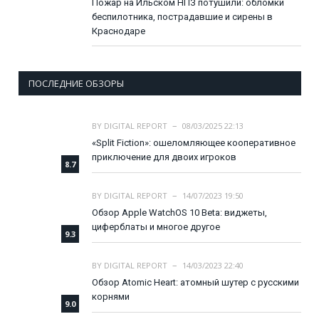
Пожар на Ильском НПЗ потушили: обломки
беспилотника, пострадавшие и сирены в
Краснодаре
ПОСЛЕДНИЕ ОБЗОРЫ
BY
DIGITAL REPORT
08/03/2025 22:13
«Split Fiction»: ошеломляющее кооперативное
приключение для двоих игроков
8.7
BY
DIGITAL REPORT
14/07/2023 19:50
Обзор Apple WatchOS 10 Beta: виджеты,
циферблаты и многое другое
9.3
BY
DIGITAL REPORT
14/03/2023 22:40
Обзор Atomic Heart: атомный шутер с русскими
корнями
9.0