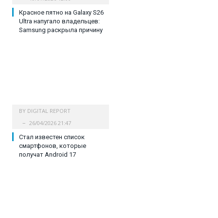
Красное пятно на Galaxy S26
Ultra напугало владельцев:
Samsung раскрыла причину
BY
DIGITAL REPORT
26/04/2026 21:47
Стал известен список
смартфонов, которые
получат Android 17