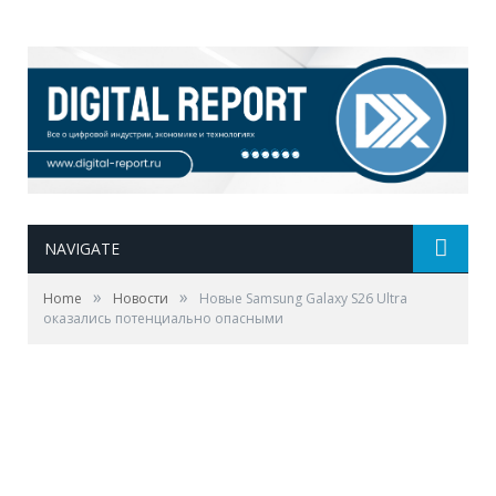
NAVIGATE
»
»
Home
Новости
Новые Samsung Galaxy S26 Ultra
оказались потенциально опасными