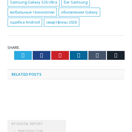
Samsung Galaxy S26 Ultra
баг Samsung
мобильные технологии
обновление Galaxy
ошибка Android
смартфоны 2026
SHARE.
Twitter
Facebook
Pinterest
LinkedIn
Tumblr
Email
RELATED
POSTS
BY
DIGITAL REPORT
19/07/2026 12:00