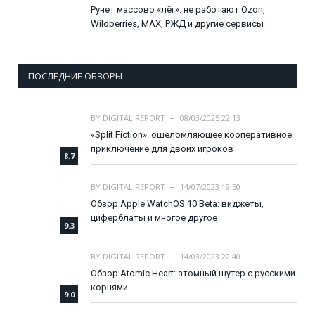
Рунет массово «лёг»: не работают Ozon,
Wildberries, MAX, РЖД и другие сервисы
ПОСЛЕДНИЕ ОБЗОРЫ
BY
DIGITAL REPORT
08/03/2025 22:13
«Split Fiction»: ошеломляющее кооперативное
приключение для двоих игроков
8.7
BY
DIGITAL REPORT
14/07/2023 19:50
Обзор Apple WatchOS 10 Beta: виджеты,
циферблаты и многое другое
9.3
BY
DIGITAL REPORT
14/03/2023 22:40
Обзор Atomic Heart: атомный шутер с русскими
корнями
9.0