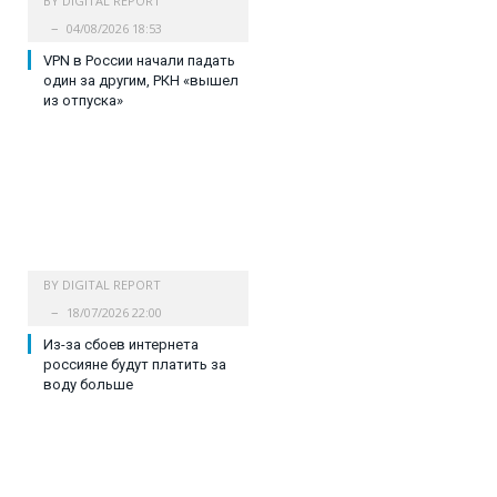
BY
DIGITAL REPORT
04/08/2026 18:53
VPN в России начали падать
один за другим, РКН «вышел
из отпуска»
BY
DIGITAL REPORT
18/07/2026 22:00
Из-за сбоев интернета
россияне будут платить за
воду больше