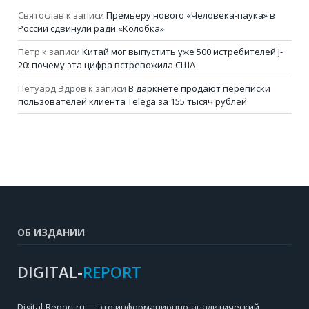
Святослав
к записи
Премьеру нового «Человека-паука» в
России сдвинули ради «Колобка»
Петр
к записи
Китай мог выпустить уже 500 истребителей J-
20: почему эта цифра встревожила США
Петуард Эдров
к записи
В даркнете продают переписки
пользователей клиента Telega за 155 тысяч рублей
ОБ ИЗДАНИИ
DIGITAL-
REPORT
Digital-Report.ru — это информационно-аналитический