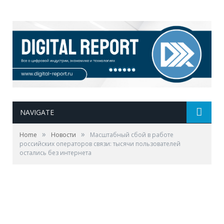
NAVIGATE
»
»
Home
Новости
Масштабный сбой в работе
российских операторов связи: тысячи пользователей
остались без интернета