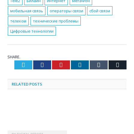
Tele2
Билайн
интернет
МегаФон
мобильная связь
операторы связи
сбой связи
телеком
технические проблемы
Цифровые технологии
SHARE.
Twitter
Facebook
Pinterest
LinkedIn
Tumblr
Email
RELATED
POSTS