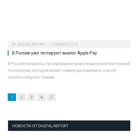
BY
DIGITAL REPORT
11/06/2025 15:12
В России уже тестируют аналог Apple Pay
В России началось тестирование революционной платежной
технологии, которая может навсегда изменить способ
оплаты покупок. Новая…
Next
1
2
3
4
НОВОСТИ ОТ DIGITAL-REPORT