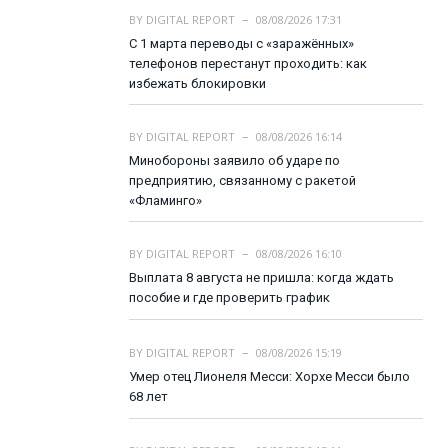
BY
DIGITAL REPORT
08/08/2026 17:31
С 1 марта переводы с «заражённых»
телефонов перестанут проходить: как
избежать блокировки
BY
DIGITAL REPORT
08/08/2026 16:14
Минобороны заявило об ударе по
предприятию, связанному с ракетой
«Фламинго»
BY
DIGITAL REPORT
08/08/2026 16:10
Выплата 8 августа не пришла: когда ждать
пособие и где проверить график
BY
DIGITAL REPORT
08/08/2026 15:19
Умер отец Лионеля Месси: Хорхе Месси было
68 лет