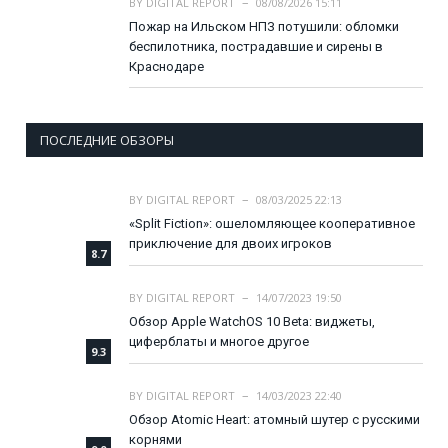
BY
DIGITAL REPORT
08/08/2026 15:11
Пожар на Ильском НПЗ потушили: обломки
беспилотника, пострадавшие и сирены в
Краснодаре
ПОСЛЕДНИЕ ОБЗОРЫ
BY
DIGITAL REPORT
08/03/2025 22:13
«Split Fiction»: ошеломляющее кооперативное
приключение для двоих игроков
8.7
BY
DIGITAL REPORT
14/07/2023 19:50
Обзор Apple WatchOS 10 Beta: виджеты,
циферблаты и многое другое
9.3
BY
DIGITAL REPORT
14/03/2023 22:40
Обзор Atomic Heart: атомный шутер с русскими
корнями