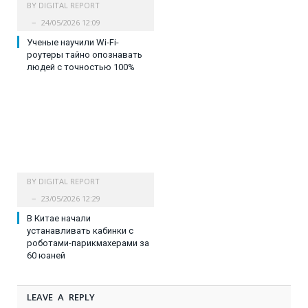
BY
DIGITAL REPORT
24/05/2026 12:09
Ученые научили Wi-Fi-
роутеры тайно опознавать
людей с точностью 100%
BY
DIGITAL REPORT
23/05/2026 12:29
В Китае начали
устанавливать кабинки с
роботами-парикмахерами за
60 юаней
LEAVE A REPLY