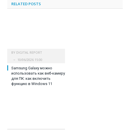
RELATED
POSTS
BY
DIGITAL REPORT
10/06/2026 15:00
Samsung Galaxy можно
использовать как веб-камеру
для ПК: как включить
функцию в Windows 11