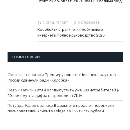
Стоит ли обновляться на One UI 8: полный гайд
BY
DIGITAL REPORT
31/08/2025 00:31
Как обойти ограничения мобильного
интернета: полное руководство 2025
КОММЕНТАРИИ
Святослав
к записи
Премьеру нового «Человека-паука» в
России сдвинули ради «Колобка»
Петр
к записи
Китай мог выпустить уже 500 истребителей J-
20: почему эта цифра встревожила США
Петуард Эдров
к записи
В даркнете продают переписки
пользователей клиента Telega за 155 тысяч рублей