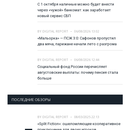
С 1 октября наличные можно будет внести
через «чужой» банкомат: как заработает
новый сервис СБП
BY
DIGITAL REPORT
06/08/2026 13:02
«Мальорка» — ПСЖ 3:0: Сафонов пропустил
два мяча, парижане начали лето с разгрома
BY
DIGITAL REPORT
06/08/2026 12:44
Социальный фонд России перечисляет
августовские выплаты: почему пенсия стала
больше
ПОСЛЕДНИЕ ОБЗОРЫ
BY
DIGITAL REPORT
08/03/2025 22:13
«Split Fiction»: ошеломляющее кооперативное
приключение для двоих игроков