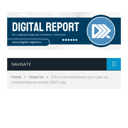
NAVIGATE
»
»
Home
Новости
В России неизбежен рост цен на
компьютеры в начале 2026 года