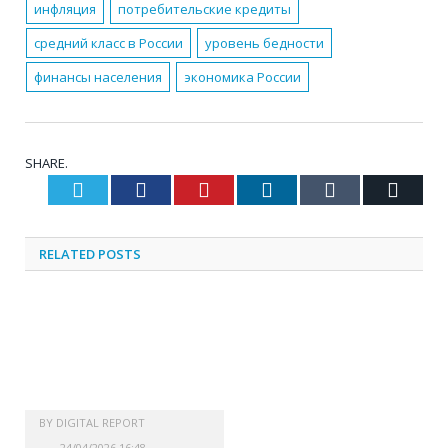
инфляция
потребительские кредиты
средний класс в России
уровень бедности
финансы населения
экономика России
SHARE.
Twitter
Facebook
Pinterest
LinkedIn
Tumblr
Email
RELATED
POSTS
BY
DIGITAL REPORT
24/04/2026 16:48