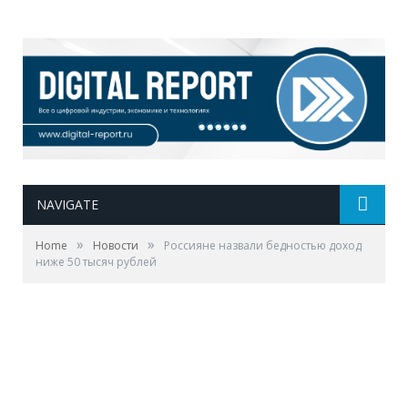
NAVIGATE
»
»
Home
Новости
Россияне назвали бедностью доход
ниже 50 тысяч рублей