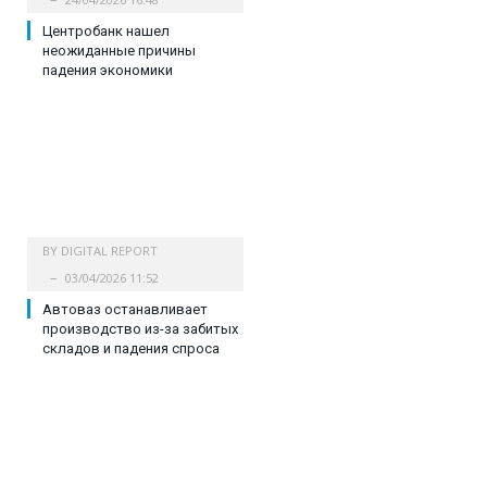
Центробанк нашел
неожиданные причины
падения экономики
BY
DIGITAL REPORT
03/04/2026 11:52
Автоваз останавливает
производство из-за забитых
складов и падения спроса