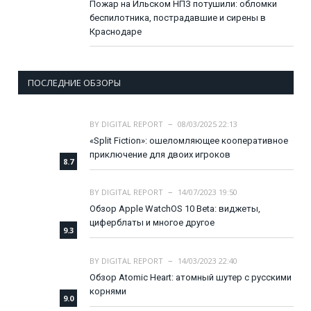
Пожар на Ильском НПЗ потушили: обломки
беспилотника, пострадавшие и сирены в
Краснодаре
ПОСЛЕДНИЕ ОБЗОРЫ
BY
DIGITAL REPORT
08/03/2025 22:13
«Split Fiction»: ошеломляющее кооперативное
приключение для двоих игроков
8.7
BY
DIGITAL REPORT
14/07/2023 19:50
Обзор Apple WatchOS 10 Beta: виджеты,
циферблаты и многое другое
9.3
BY
DIGITAL REPORT
14/03/2023 22:40
Обзор Atomic Heart: атомный шутер с русскими
корнями
9.0