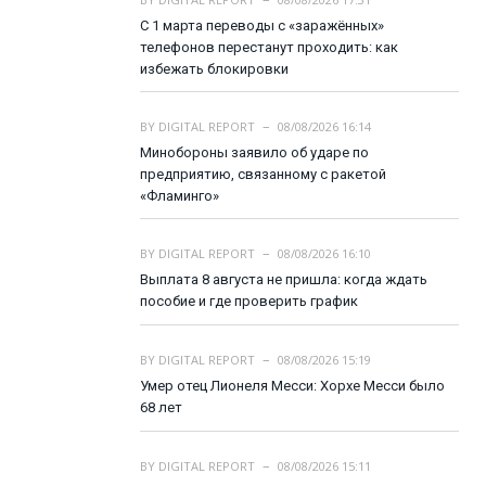
С 1 марта переводы с «заражённых»
телефонов перестанут проходить: как
избежать блокировки
BY
DIGITAL REPORT
08/08/2026 16:14
Минобороны заявило об ударе по
предприятию, связанному с ракетой
«Фламинго»
BY
DIGITAL REPORT
08/08/2026 16:10
Выплата 8 августа не пришла: когда ждать
пособие и где проверить график
BY
DIGITAL REPORT
08/08/2026 15:19
Умер отец Лионеля Месси: Хорхе Месси было
68 лет
BY
DIGITAL REPORT
08/08/2026 15:11