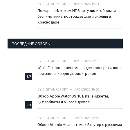
BY
DIGITAL REPORT
08/08/2026 15:11
Пожар на Ильском НПЗ потушили: обломки
беспилотника, пострадавшие и сирены в
Краснодаре
ПОСЛЕДНИЕ ОБЗОРЫ
BY
DIGITAL REPORT
08/03/2025 22:13
«Split Fiction»: ошеломляющее кооперативное
приключение для двоих игроков
8.7
BY
DIGITAL REPORT
14/07/2023 19:50
Обзор Apple WatchOS 10 Beta: виджеты,
циферблаты и многое другое
9.3
BY
DIGITAL REPORT
14/03/2023 22:40
Обзор Atomic Heart: атомный шутер с русскими