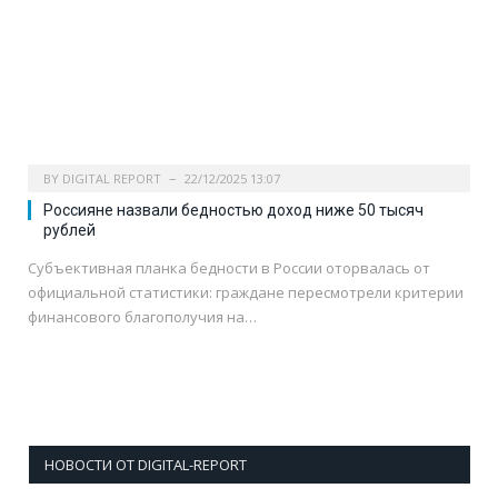
BY
DIGITAL REPORT
22/12/2025 13:07
Россияне назвали бедностью доход ниже 50 тысяч
рублей
Субъективная планка бедности в России оторвалась от
официальной статистики: граждане пересмотрели критерии
финансового благополучия на…
НОВОСТИ ОТ DIGITAL-REPORT