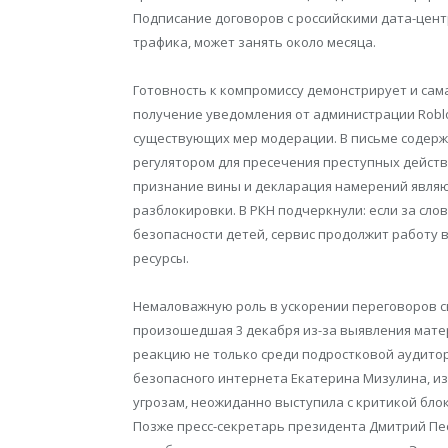
Подписание договоров с российскими дата-це
трафика, может занять около месяца.
Готовность к компромиссу демонстрирует и са
получение уведомления от администрации Robl
существующих мер модерации. В письме содерж
регулятором для пресечения преступных действ
признание вины и декларация намерений являю
разблокировки. В РКН подчеркнули: если за сл
безопасности детей, сервис продолжит работу в
ресурсы.
Немаловажную роль в ускорении переговоров сы
произошедшая 3 декабря из-за выявления мате
реакцию не только среди подростковой аудитор
безопасного интернета Екатерина Мизулина, и
угрозам, неожиданно выступила с критикой бло
Позже пресс-секретарь президента Дмитрий Пе