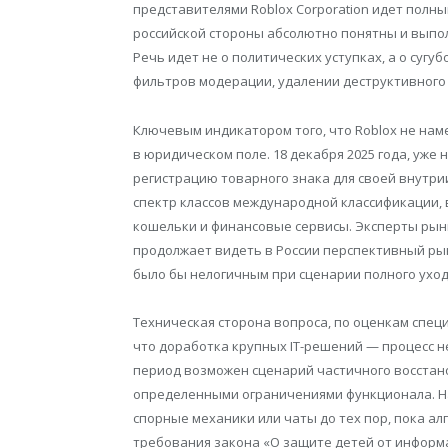
представителями Roblox Corporation идет полн
российской стороны абсолютно понятны и выпол
Речь идет не о политических уступках, а о суг
фильтров модерации, удалении деструктивного
Ключевым индикатором того, что Roblox не наме
в юридическом поле. 18 декабря 2025 года, уже
регистрацию товарного знака для своей внутр
спектр классов международной классификации,
кошельки и финансовые сервисы. Эксперты рын
продолжает видеть в России перспективный рын
было бы нелогичным при сценарии полного уход
Техническая сторона вопроса, по оценкам спец
что доработка крупных IT-решений — процесс н
период возможен сценарий частичного восстано
определенными ограничениями функционала. Н
спорные механики или чаты до тех пор, пока а
требования закона «О защите детей от информ