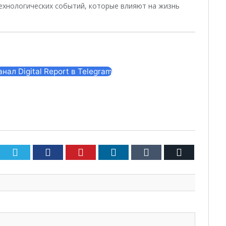
ехнологических событий, которые влияют на жизнь
ал Digital Report в Telegram
Twitter
Facebook
Pinterest
LinkedIn
Tumblr
Email