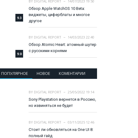
BY
DIGITAL REPORT
14/07/2023 19:50
Обзор Apple WatchOS 10 Beta:
виджеты, циферблаты и многое
9.3
другое
BY
DIGITAL REPORT
14/03/2023 22:40
Обзор Atomic Heart: атомный шутер
с русскими корнями
9.0
ПОПУЛЯРНОЕ
НОВОЕ
КОМЕНТАРИИ
BY
DIGITAL REPORT
25/05/2022 19:14
Sony Playstation вернется в Россию,
но извиняться не будет
BY
DIGITAL REPORT
03/11/2025 12:46
Стоит ли обновляться на One UI 8:
полный гайд