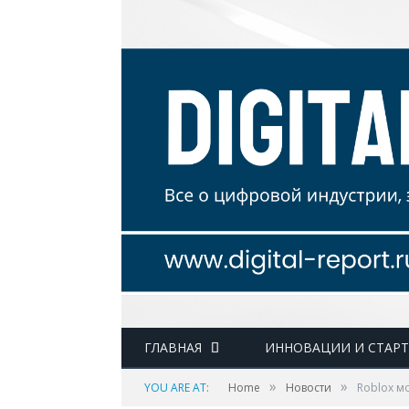
ГЛАВНАЯ
ИННОВАЦИИ И СТАР
»
»
YOU ARE AT:
Home
Новости
Roblox м