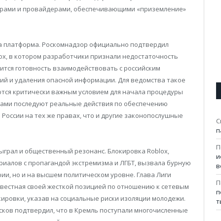
нтрами и провайдерами, обеспечивающими «приземление»
ма платформа. Роскомнадзор официально подтвердил
ox, в котором разработчики признали недостаточность
ится готовность взаимодействовать с российским
ий и удаления опасной информации. Для ведомства такое
тся критически важным условием для начала процедуры
овами последуют реальные действия по обеспечению
 России на тех же правах, что и другие законопослушные
С
п
П
грал и общественный резонанс. Блокировка Roblox,
и
риалов с пропагандой экстремизма и ЛГБТ, вызвала бурную
в
ии, но и на высшем политическом уровне. Глава Лиги
П
звестная своей жесткой позицией по отношению к сетевым
п
кировки, указав на социальные риски изоляции молодежи.
т
сков подтвердил, что в Кремль поступали многочисленные