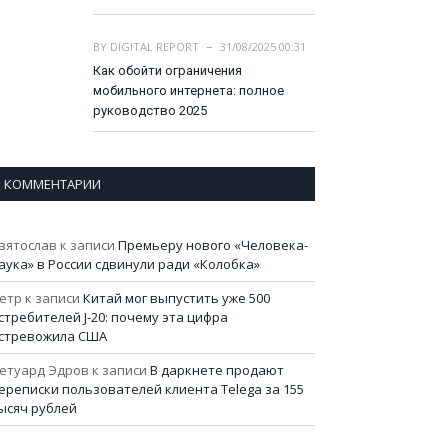
BY
DIGITAL REPORT
31/08/2025 00:31
Как обойти ограничения
мобильного интернета: полное
руководство 2025
КОММЕНТАРИИ
вятослав
к записи
Премьеру нового «Человека-
аука» в России сдвинули ради «Колобка»
етр
к записи
Китай мог выпустить уже 500
стребителей J-20: почему эта цифра
стревожила США
етуард Эдров
к записи
В даркнете продают
ереписки пользователей клиента Telega за 155
ысяч рублей