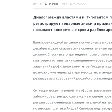
BY
DIGITAL REPORT
ON
23/12/2025 22:25
Диалог между властями и IT-гигантом 
регистрируют товарные знаки и призна
называют конкретные сроки разблокиро
Блокировка одной из самых популярных в мире
декабря, может оказаться не окончательным п
диалогу. Спустя всего три недели после ограни
платформа готовится к полноценному возвращен
заявлений профильных комитетов Госдумы и де
возможно уже через два-три месяца, если амер
реализуемых требований российского законода
Ситуация вокруг игровой платформы развивает
заблокировал ресурс, ссылаясь на наличие про
регуляторов сменилась с запретительной на п
по информполитике Андрей Свинцов подтвердил,