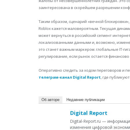
жалобы от несовершеннолетних граждан. Это со
заинтересована в скорейшем разрешении конфл
Таким образом, сценарий «вечной блокировки», 
Roblox кажется маловероятным. Текущая динамик
может вернуться в российский сегмент интернет
локализованными данными и, возможно, измен
это станет важным маркером: глобальные IT-ги
регулирование, если рынок остается финансов
Оперативно следить за ходом переговоров и п
телеграм-канал Digital Report
, где публикую
Об авторе
Недавние публикации
Digital Report
Digital-Report.ru — информа
изменения цифровой экономи