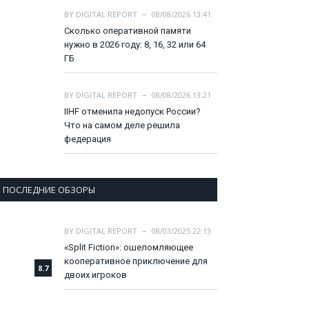
BY
DIGITAL REPORT
08/08/2026 13:41
Сколько оперативной памяти
нужно в 2026 году: 8, 16, 32 или 64
ГБ
BY
DIGITAL REPORT
08/08/2026 13:21
IIHF отменила недопуск России?
Что на самом деле решила
федерация
ПОСЛЕДНИЕ ОБЗОРЫ
BY
DIGITAL REPORT
08/03/2025 22:13
«Split Fiction»: ошеломляющее
кооперативное приключение для
8.7
двоих игроков