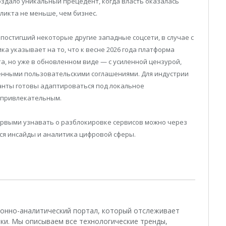
здало уникальный прецедент, когда власть оказалась
икта не меньше, чем бизнес.
постигший некоторые другие западные соцсети, в случае с
а указывает на то, что к весне 2026 года платформа
а, но уже в обновленном виде — с усиленной цензурой,
енными пользовательскими соглашениями. Для индустрии
ганты готовы адаптироваться под локальное
о привлекательным.
ервыми узнавать о разблокировке сервисов можно через
тся инсайды и аналитика цифровой сферы.
ционно-аналитический портал, который отслеживает
ки. Мы описываем все технологические тренды,