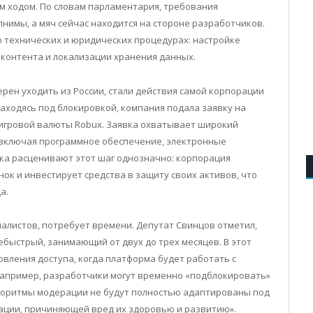
ым ходом. По словам парламентария, требования
нимы, а мяч сейчас находится на стороне разработчиков.
убо технических и юридических процедурах: настройке
 контента и локализации хранения данных.
рен уходить из России, стали действия самой корпорации
 находясь под блокировкой, компания подала заявку на
иигровой валюты Robux. Заявка охватывает широкий
 включая программное обеспечение, электронные
ка расценивают этот шаг однозначно: корпорация
ок и инвестирует средства в защиту своих активов, что
а.
иалистов, потребует времени. Депутат Свинцов отметил,
ебыстрый, занимающий от двух до трех месяцев. В этот
вления доступа, когда платформа будет работать с
апример, разработчики могут временно «подблокировать»
лгоритмы модерации не будут полностью адаптированы под
ации, причиняющей вред их здоровью и развитию».