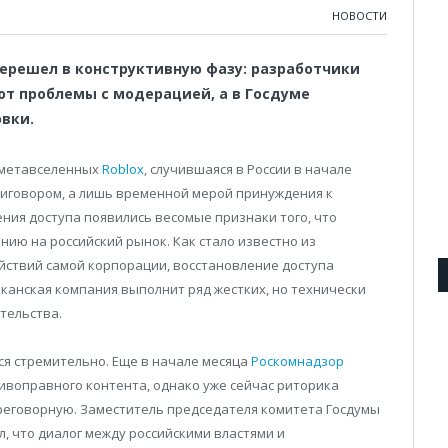
НОВОСТИ
перешел в конструктивную фазу: разработчики
ют проблемы с модерацией, а в Госдуме
вки.
 метавселенных
Roblox
, случившаяся в России в начале
риговором, а лишь временной мерой принуждения к
чения доступа появились весомые признаки того, что
ию на российский рынок. Как стало известно из
йствий самой корпорации, восстановление доступа
иканская компания выполнит ряд жестких, но технически
тельства.
ся стремительно. Еще в начале месяца
Роскомнадзор
тивоправного контента, однако уже сейчас риторика
ереговорную. Заместитель председателя комитета Госдумы
 что диалог между российскими властями и