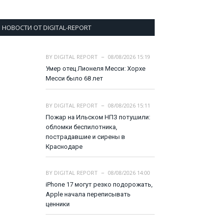
НОВОСТИ ОТ DIGITAL-REPORT
BY
DIGITAL REPORT
08/08/2026 15:19
Умер отец Лионеля Месси: Хорхе
Месси было 68 лет
BY
DIGITAL REPORT
08/08/2026 15:11
Пожар на Ильском НПЗ потушили:
обломки беспилотника,
пострадавшие и сирены в
Краснодаре
BY
DIGITAL REPORT
08/08/2026 14:00
iPhone 17 могут резко подорожать,
Apple начала переписывать
ценники