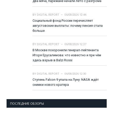
два мяча, парижане начали лето с разгрома
BY
DIGITAL REPORT
06/08/2026 12:44
Социальный фонд России перечисляет
августовские выплаты: почему пенсия стала
больше
BY
DIGITAL REPORT
06/08/2026 12:37
В Москве похоронили генерал-лейтенанта
Игоря Ерусалимова: что известно и при чём
здесь взрыв в Balzi Rossi
BY
DIGITAL REPORT
06/08/2026 12:30
Ступень Falcon 9 упала на Луну: NASA ждёт
снимки нового кратера
ПОСЛЕДНИЕ ОБЗОРЫ