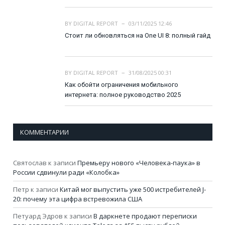
BY
DIGITAL REPORT
03/11/2025 12:46
Стоит ли обновляться на One UI 8: полный гайд
BY
DIGITAL REPORT
31/08/2025 00:31
Как обойти ограничения мобильного
интернета: полное руководство 2025
КОММЕНТАРИИ
Святослав
к записи
Премьеру нового «Человека-паука» в
России сдвинули ради «Колобка»
Петр
к записи
Китай мог выпустить уже 500 истребителей J-
20: почему эта цифра встревожила США
Петуард Эдров
к записи
В даркнете продают переписки