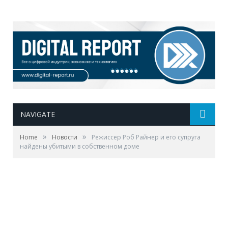
NAVIGATE
»
»
Home
Новости
Режиссер Роб Райнер и его супруга
найдены убитыми в собственном доме