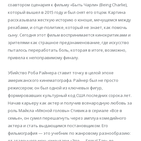
соавтором сценария к фильму «Быть Чарли» (Being Charlie),
который вышел в 2015 году и был снят его отцом. Картина
рассказывала жесткую историю о юноше, мечущемся между
рехабами, и отце-политике, который не знает, как помочь
сыну. Сегодня этот фильм воспринимается кинокритиками и
зрителями как страшное предзнаменование, где искусство
пыталось переработать боль, которая в итоге, возможно,
привела к непоправимому финалу.
Убийство Роба Райнера ставит точку в целой эпохе
американского кинематографа. Райнер был не просто
режиссером; он был одной из ключевых фигур,
формировавших культурный код США последних сорока лет.
Начав карьеру как актер и получив всенародную любовь за
роль Майкла «Мясной головы» Стивика в сериале «Все в
семье», он сумел перешагнуть через амплуа комедийного
актера и стать выдающимся постановщиком. Его
фильмография — это учебник по жанровому разнообразию:
от эталонного мокьюментари «Это — Spinal Tap» до