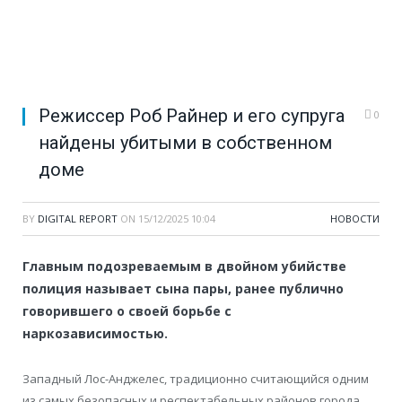
Режиссер Роб Райнер и его супруга
0
найдены убитыми в собственном
доме
BY
DIGITAL REPORT
ON
15/12/2025 10:04
НОВОСТИ
Главным подозреваемым в двойном убийстве
полиция называет сына пары, ранее публично
говорившего о своей борьбе с
наркозависимостью.
Западный Лос-Анджелес, традиционно считающийся одним
из самых безопасных и респектабельных районов города,