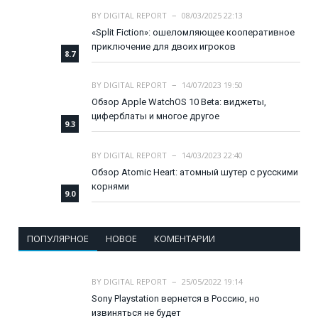
BY
DIGITAL REPORT
08/03/2025 22:13
«Split Fiction»: ошеломляющее кооперативное
приключение для двоих игроков
8.7
BY
DIGITAL REPORT
14/07/2023 19:50
Обзор Apple WatchOS 10 Beta: виджеты,
циферблаты и многое другое
9.3
BY
DIGITAL REPORT
14/03/2023 22:40
Обзор Atomic Heart: атомный шутер с русскими
корнями
9.0
ПОПУЛЯРНОЕ
НОВОЕ
КОМЕНТАРИИ
BY
DIGITAL REPORT
25/05/2022 19:14
Sony Playstation вернется в Россию, но
извиняться не будет