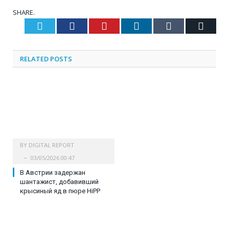
SHARE.
Twitter
Facebook
Pinterest
LinkedIn
Tumblr
Email
RELATED
POSTS
BY
DIGITAL REPORT
03/05/2026 00:47
В Австрии задержан
шантажист, добавивший
крысиный яд в пюре HiPP