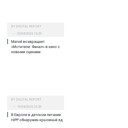
BY
DIGITAL REPORT
20/04/2026 14:20
Marvel возвращает
«Мстители: Финал» в кино с
новыми сценами
BY
DIGITAL REPORT
19/04/2026 23:30
В Европе в детском питании
HiPP обнаружен крысиный яд