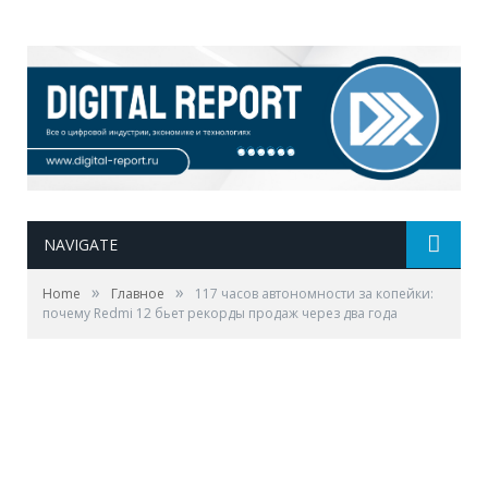
NAVIGATE
»
»
Home
Главное
117 часов автономности за копейки:
почему Redmi 12 бьет рекорды продаж через два года