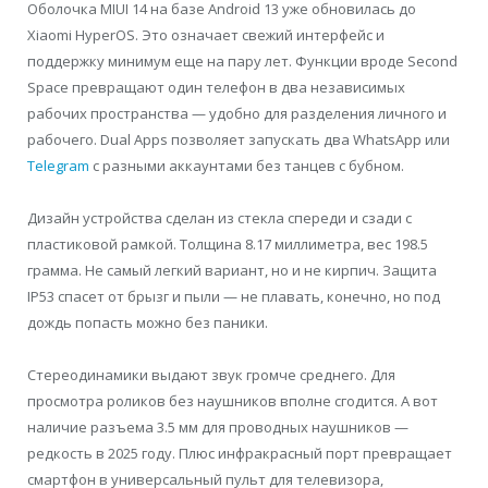
Оболочка MIUI 14 на базе Android 13 уже обновилась до
Xiaomi HyperOS. Это означает свежий интерфейс и
поддержку минимум еще на пару лет. Функции вроде Second
Space превращают один телефон в два независимых
рабочих пространства — удобно для разделения личного и
рабочего. Dual Apps позволяет запускать два WhatsApp или
Telegram
с разными аккаунтами без танцев с бубном.
Дизайн устройства сделан из стекла спереди и сзади с
пластиковой рамкой. Толщина 8.17 миллиметра, вес 198.5
грамма. Не самый легкий вариант, но и не кирпич. Защита
IP53 спасет от брызг и пыли — не плавать, конечно, но под
дождь попасть можно без паники.
Стереодинамики выдают звук громче среднего. Для
просмотра роликов без наушников вполне сгодится. А вот
наличие разъема 3.5 мм для проводных наушников —
редкость в 2025 году. Плюс инфракрасный порт превращает
смартфон в универсальный пульт для телевизора,