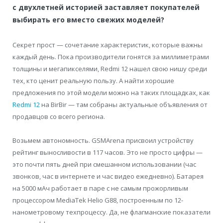
с двухлетней историей заставляет покупателей
выбирать его вместо свежих моделей?
Секрет прост — сочетание характеристик, которые важны
каждый день. Пока производители гонятся за миллиметрами
толщины и мегапикселями, Redmi 12 нашел свою нишу среди
тех, кто ценит реальную пользу. А найти хорошие
предложения по этой модели можно на таких площадках, как
Redmi 12
на BirBir — там собраны актуальные объявления от
продавцов со всего региона.
Возьмем автономность. GSMArena присвоил устройству
рейтинг выносливости в 117 часов. Это не просто цифры —
это почти пять дней при смешанном использовании (час
звонков, час в интернете и час видео ежедневно). Батарея
на 5000 мАч работает в паре с не самым прожорливым
процессором MediaTek Helio G88, построенным по 12-
нанометровому техпроцессу. Да, не флагманские показатели