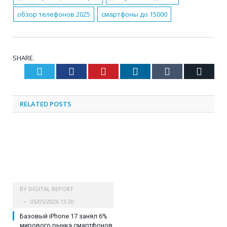
обзор телефонов 2025
смартфоны до 15000
SHARE.
Twitter
Facebook
Pinterest
LinkedIn
Tumblr
Email
RELATED
POSTS
BY
DIGITAL REPORT
05/05/2026 13:20
Базовый iPhone 17 занял 6%
мирового рынка смартфонов