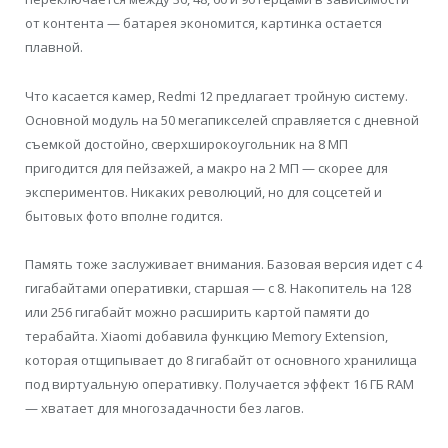
от контента — батарея экономится, картинка остается
плавной.
Что касается камер, Redmi 12 предлагает тройную систему.
Основной модуль на 50 мегапикселей справляется с дневной
съемкой достойно, сверхширокоугольник на 8 МП
пригодится для пейзажей, а макро на 2 МП — скорее для
экспериментов. Никаких революций, но для соцсетей и
бытовых фото вполне годится.
Память тоже заслуживает внимания. Базовая версия идет с 4
гигабайтами оперативки, старшая — с 8. Накопитель на 128
или 256 гигабайт можно расширить картой памяти до
терабайта. Xiaomi добавила функцию Memory Extension,
которая отщипывает до 8 гигабайт от основного хранилища
под виртуальную оперативку. Получается эффект 16 ГБ RAM
— хватает для многозадачности без лагов.