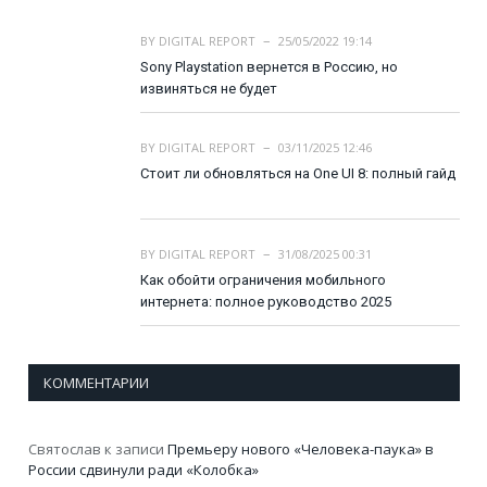
BY
DIGITAL REPORT
25/05/2022 19:14
Sony Playstation вернется в Россию, но
извиняться не будет
BY
DIGITAL REPORT
03/11/2025 12:46
Стоит ли обновляться на One UI 8: полный гайд
BY
DIGITAL REPORT
31/08/2025 00:31
Как обойти ограничения мобильного
интернета: полное руководство 2025
КОММЕНТАРИИ
Святослав
к записи
Премьеру нового «Человека-паука» в
России сдвинули ради «Колобка»