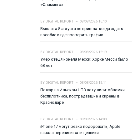
«Фламинго»
BY
DIGITAL REPORT
08/08/2026 16:10
Выплата 8 августа не пришла: когда ждать
пособие и где проверить график
BY
DIGITAL REPORT
08/08/2026 15:19
Умер отец Лионеля Месси: Хорхе Месси было
68 лет
BY
DIGITAL REPORT
08/08/2026 15:11
Пожар на Ильском НПЗ потушили: обломки
беспилотника, пострадавшие и сирены в
Краснодаре
BY
DIGITAL REPORT
08/08/2026 14:00
iPhone 17 могут резко подорожать, Apple
начала переписывать ценники