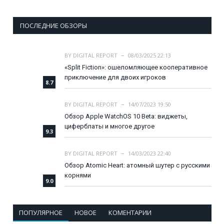
ПОСЛЕДНИЕ ОБЗОРЫ
BY
DIGITAL REPORT
08/03/2025 22:13
«Split Fiction»: ошеломляющее кооперативное
приключение для двоих игроков
8.7
BY
DIGITAL REPORT
14/07/2023 19:50
Обзор Apple WatchOS 10 Beta: виджеты,
циферблаты и многое другое
9.3
BY
DIGITAL REPORT
14/03/2023 22:40
Обзор Atomic Heart: атомный шутер с русскими
корнями
9.0
ПОПУЛЯРНОЕ
НОВОЕ
КОМЕНТАРИИ