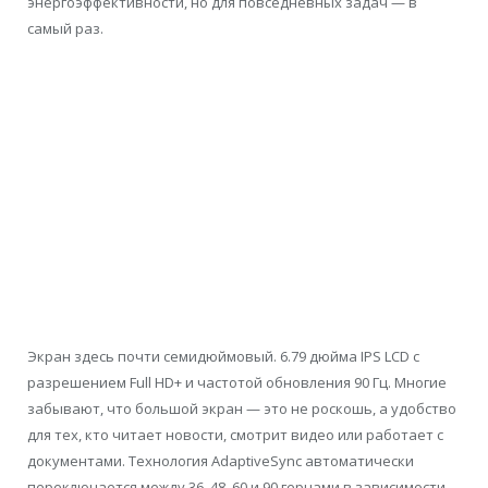
энергоэффективности, но для повседневных задач — в
самый раз.
Экран здесь почти семидюймовый. 6.79 дюйма IPS LCD с
разрешением Full HD+ и частотой обновления 90 Гц. Многие
забывают, что большой экран — это не роскошь, а удобство
для тех, кто читает новости, смотрит видео или работает с
документами. Технология AdaptiveSync автоматически
переключается между 36, 48, 60 и 90 герцами в зависимости