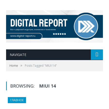
NAVIGATE
»
Home
Posts Tagged "MIUI 14"
BROWSING:
MIUI 14
ГЛАВНОЕ