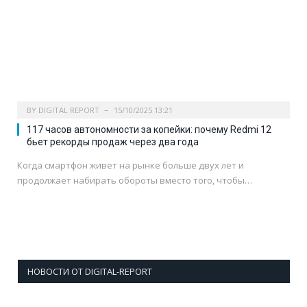
BY
DIGITAL REPORT
15/10/2025 13:21
117 часов автономности за копейки: почему Redmi 12
бьет рекорды продаж через два года
Когда смартфон живет на рынке больше двух лет и
продолжает набирать обороты вместо того, чтобы…
НОВОСТИ ОТ DIGITAL-REPORT