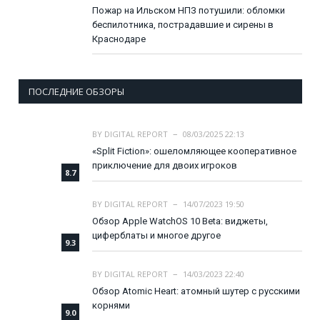
Пожар на Ильском НПЗ потушили: обломки
беспилотника, пострадавшие и сирены в
Краснодаре
ПОСЛЕДНИЕ ОБЗОРЫ
BY
DIGITAL REPORT
08/03/2025 22:13
«Split Fiction»: ошеломляющее кооперативное
приключение для двоих игроков
8.7
BY
DIGITAL REPORT
14/07/2023 19:50
Обзор Apple WatchOS 10 Beta: виджеты,
циферблаты и многое другое
9.3
BY
DIGITAL REPORT
14/03/2023 22:40
Обзор Atomic Heart: атомный шутер с русскими
корнями
9.0