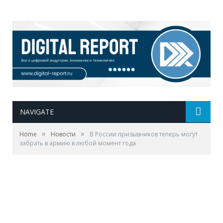
NAVIGATE
»
»
Home
Новости
В России призывников теперь могут
забрать в армию в любой момент года