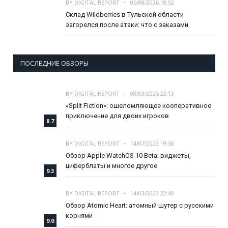
BY
DIGITAL REPORT
05/08/2026 18:52
Склад Wildberries в Тульской области
загорелся после атаки: что с заказами
ПОСЛЕДНИЕ ОБЗОРЫ
BY
DIGITAL REPORT
08/03/2025 22:13
«Split Fiction»: ошеломляющее кооперативное
приключение для двоих игроков
8.7
BY
DIGITAL REPORT
14/07/2023 19:50
Обзор Apple WatchOS 10 Beta: виджеты,
циферблаты и многое другое
9.3
BY
DIGITAL REPORT
14/03/2023 22:40
Обзор Atomic Heart: атомный шутер с русскими
корнями
9.0