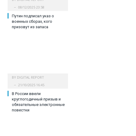
08/12/2025 23:58
Путин подписал указ о
военных сборах, кого
призовут из запаса
BY
DIGITAL REPORT
21/10/2025 16:45
В России ввели
круглогодичный призыв и
обязательные электронные
повестки