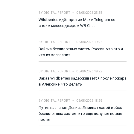
BY
DIGITAL REPORT
05/08/2026 23:55
Wildberries идёт против Max и Telegram со
своим мессенджером WB Chat
BY
DIGITAL REPORT
05/08/2026 19:26
Войска беспилотных систем России: что это и
кто их возглавит
BY
DIGITAL REPORT
05/08/2026 19:22
Заказ Wildberries задерживается после пожара
в Алексине: что делать
BY
DIGITAL REPORT
05/08/2026 18:55
Путин назначил Дениса Лямина главой войск
беспилотных систем: кто еще получил новые
посты