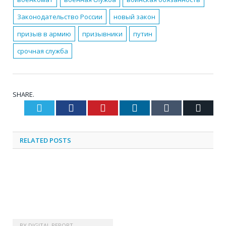
Законодательство России
новый закон
призыв в армию
призывники
путин
срочная служба
SHARE.
Twitter
Facebook
Pinterest
LinkedIn
Tumblr
Email
RELATED
POSTS
BY
DIGITAL REPORT