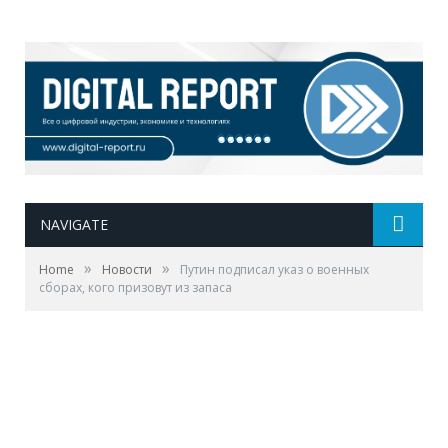
NAVIGATE
»
»
Home
Новости
Путин подписал указ о военных
сборах, кого призовут из запаса