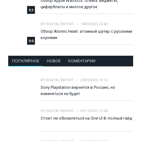
Обзор Apple WatchOS 10 Beta: виджеты,
циферблаты и многое другое
9.3
BY
DIGITAL REPORT
14/03/2023 22:40
Обзор Atomic Heart: атомный шутер с русскими
корнями
9.0
ПОПУЛЯРНОЕ
НОВОЕ
КОМЕНТАРИИ
BY
DIGITAL REPORT
25/05/2022 19:14
Sony Playstation вернется в Россию, но
извиняться не будет
BY
DIGITAL REPORT
03/11/2025 12:46
Стоит ли обновляться на One UI 8: полный гайд