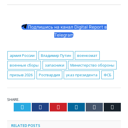
Подпишись на канал Digital Report в
Telegram
армия России
Владимир Путин
военкомат
военные сборы
запасники
Министерство обороны
призыв 2026
Росгвардия
указ президента
ФСБ
SHARE.
Twitter
Facebook
Pinterest
LinkedIn
Tumblr
Email
RELATED
POSTS