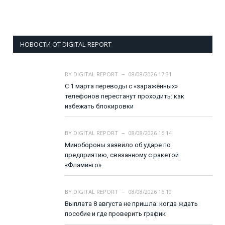
НОВОСТИ ОТ DIGITAL-REPORT
BY
DIGITAL REPORT
08/08/2026 17:31
С 1 марта переводы с «заражённых»
телефонов перестанут проходить: как
избежать блокировки
BY
DIGITAL REPORT
08/08/2026 16:14
Минобороны заявило об ударе по
предприятию, связанному с ракетой
«Фламинго»
BY
DIGITAL REPORT
08/08/2026 16:10
Выплата 8 августа не пришла: когда ждать
пособие и где проверить график