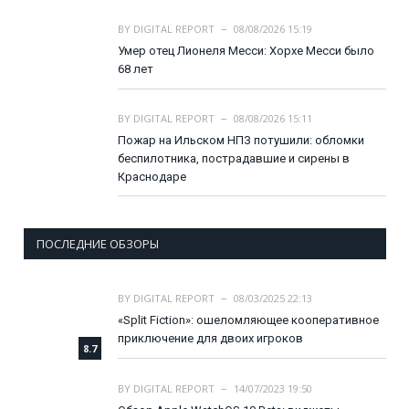
BY
DIGITAL REPORT
08/08/2026 15:19
Умер отец Лионеля Месси: Хорхе Месси было
68 лет
BY
DIGITAL REPORT
08/08/2026 15:11
Пожар на Ильском НПЗ потушили: обломки
беспилотника, пострадавшие и сирены в
Краснодаре
ПОСЛЕДНИЕ ОБЗОРЫ
BY
DIGITAL REPORT
08/03/2025 22:13
«Split Fiction»: ошеломляющее кооперативное
приключение для двоих игроков
8.7
BY
DIGITAL REPORT
14/07/2023 19:50