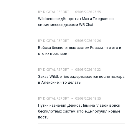
BY
DIGITAL REPORT
05/08/2026 23:55
Wildberries идёт против Max и Telegram со
своим мессенджером WB Chat
BY
DIGITAL REPORT
05/08/2026 19:26
Войска беспилотных систем России: что это и
кто их возглавит
BY
DIGITAL REPORT
05/08/2026 19:22
Заказ Wildberries задерживается после пожара
в Алексине: что делать
BY
DIGITAL REPORT
05/08/2026 18:55
Путин назначил Дениса Лямина главой войск
беспилотных систем: кто еще получил новые
посты