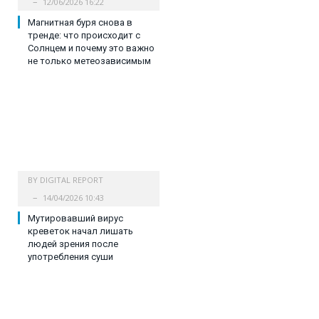
12/06/2026 16:22
Магнитная буря снова в
тренде: что происходит с
Солнцем и почему это важно
не только метеозависимым
BY
DIGITAL REPORT
14/04/2026 10:43
Мутировавший вирус
креветок начал лишать
людей зрения после
употребления суши