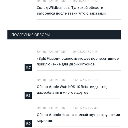
BY
DIGITAL REPORT
05/08/2026 18:52
Склад Wildberries в Тульской области
загорелся после атаки: что с заказами
ПОСЛЕДНИЕ ОБЗОРЫ
BY
DIGITAL REPORT
08/03/2025 22:13
«Split Fiction»: ошеломляющее кооперативное
приключение для двоих игроков
8.7
BY
DIGITAL REPORT
14/07/2023 19:50
Обзор Apple WatchOS 10 Beta: виджеты,
циферблаты и многое другое
9.3
BY
DIGITAL REPORT
14/03/2023 22:40
Обзор Atomic Heart: атомный шутер с русскими
корнями
9.0