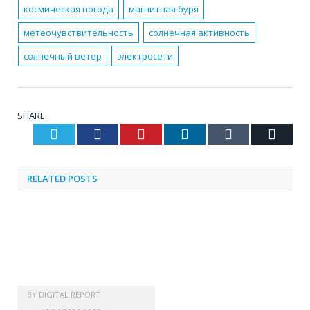
космическая погода
магнитная буря
метеочувствительность
солнечная активность
солнечный ветер
электросети
SHARE.
Twitter
Facebook
Pinterest
LinkedIn
Tumblr
Email
RELATED
POSTS
BY
DIGITAL REPORT