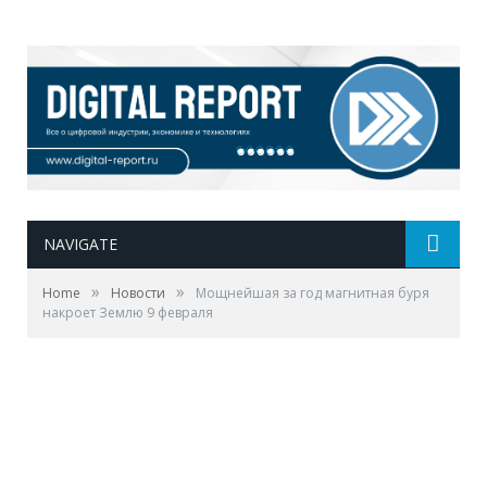
NAVIGATE
»
»
Home
Новости
Мощнейшая за год магнитная буря
накроет Землю 9 февраля