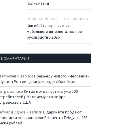
полный гайд
BY
DIGITAL REPORT
31/08/2025 00:31
Как обойти ограничения
мобильного интернета: полное
руководство 2025
КОММЕНТАРИИ
вятослав
к записи
Премьеру нового «Человека-
аука» в России сдвинули ради «Колобка»
етр
к записи
Китай мог выпустить уже 500
стребителей J-20: почему эта цифра
стревожила США
етуард Эдров
к записи
В даркнете продают
ереписки пользователей клиента Telega за 155
ысяч рублей