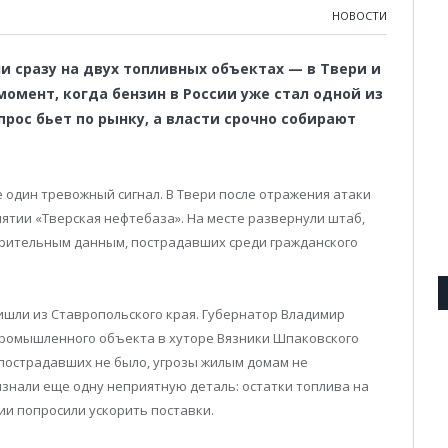
НОВОСТИ
 сразу на двух топливных объектах — в Твери и
момент, когда бензин в России уже стал одной из
прос бьет по рынку, а власти срочно собирают
 один тревожный сигнал. В Твери после отражения атаки
ятии «Тверская нефтебаза». На месте развернули штаб,
рительным данным, пострадавших среди гражданского
шли из Ставропольского края. Губернатор Владимир
промышленного объекта в хуторе Вязники Шпаковского
 пострадавших не было, угрозы жилым домам не
знали еще одну неприятную деталь: остатки топлива на
ии попросили ускорить поставки.