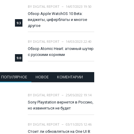
BY
DIGITAL REPORT
14/07/2023 19:50
Обзор Apple WatchOS 10 Beta:
виджеты, циферблаты и многое
9.3
другое
BY
DIGITAL REPORT
14/03/2023 22:40
Обзор Atomic Heart: атомный шутер
с русскими корнями
9.0
ПОПУЛЯРНОЕ
НОВОЕ
КОМЕНТАРИИ
BY
DIGITAL REPORT
25/05/2022 19:14
Sony Playstation вернется в Россию,
но извиняться не будет
BY
DIGITAL REPORT
03/11/2025 12:46
Стоит ли обновляться на One UI 8: