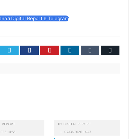
ал Digital Report в Telegram
Twitter
Facebook
Pinterest
LinkedIn
Tumblr
Email
L REPORT
BY
DIGITAL REPORT
2026 14:53
07/08/2026 14:43