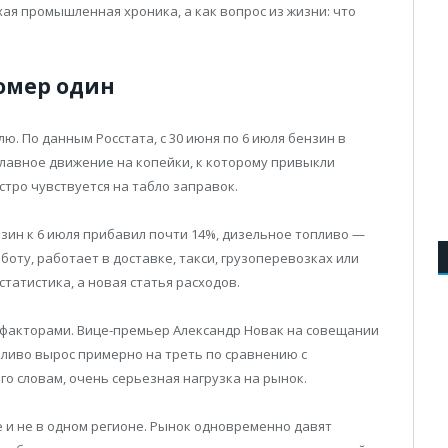
хая промышленная хроника, а как вопрос из жизни: что
номер один
ю. По данным Росстата, с 30 июня по 6 июля бензин в
плавное движение на копейки, к которому привыкли
тро чувствуется на табло заправок.
нзин к 6 июля прибавил почти 14%, дизельное топливо —
аботу, работает в доставке, такси, грузоперевозках или
статистика, а новая статья расходов.
 факторами. Вице-премьер Александр Новак на совещании
пливо вырос примерно на треть по сравнению с
го словам, очень серьезная нагрузка на рынок.
 и не в одном регионе. Рынок одновременно давят