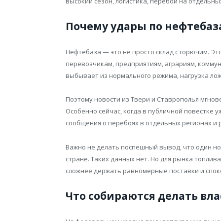
высокий сезон, логистика, перебои на отдельны
Почему удары по нефтебаз
Нефтебаза — это не просто склад с горючим. Это
перевозчикам, предприятиям, аграриям, коммун
выбывает из нормального режима, нагрузка лож
Поэтому новости из Твери и Ставрополья мгно
Особенно сейчас, когда в публичной повестке у
сообщения о перебоях в отдельных регионах и р
Важно не делать поспешный вывод, что один н
стране. Таких данных нет. Но для рынка топлив
сложнее держать равномерные поставки и спок
Что собираются делать вл