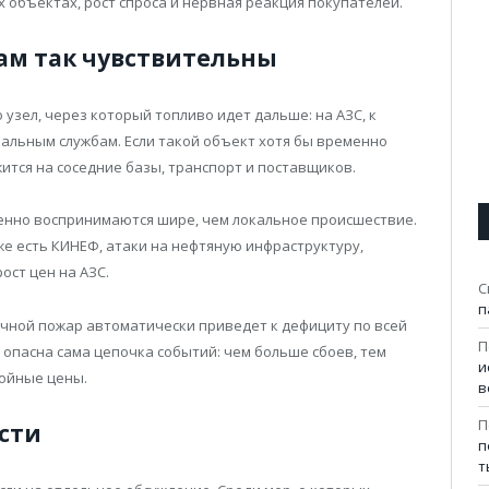
х объектах, рост спроса и нервная реакция покупателей.
ам так чувствительны
 узел, через который топливо идет дальше: на АЗС, к
альным службам. Если такой объект хотя бы временно
ится на соседние базы, транспорт и поставщиков.
венно воспринимаются шире, чем локальное происшествие.
же есть КИНЕФ, атаки на нефтяную инфраструктуру,
ост цен на АЗС.
С
п
очной пожар автоматически приведет к дефициту по всей
П
а опасна сама цепочка событий: чем больше сбоев, тем
и
ойные цены.
в
П
асти
п
т