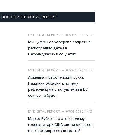
НОВОСТИ ОТ DIGITAL-REPORT
BY
DIGITAL REPORT
07/08/2026 15:06
Минцифры опровергло запрет на
регистрацию детей в
мессенджерах и соцсетях
BY
DIGITAL REPORT
07/08/2026 14:53
Армения и Европейский союз:
Пашинян объяснил, почему
референдума о вступлении в ЕС
сейчас не будет
BY
DIGITAL REPORT
07/08/2026 14:43
Марко Рубио: кто это и почему
госсекретарь США снова оказался
в центре мировых новостей