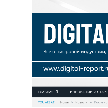
ГЛАВНАЯ
ИННОВАЦИИ И СТАР
»
»
YOU ARE AT:
Home
Новости
После но