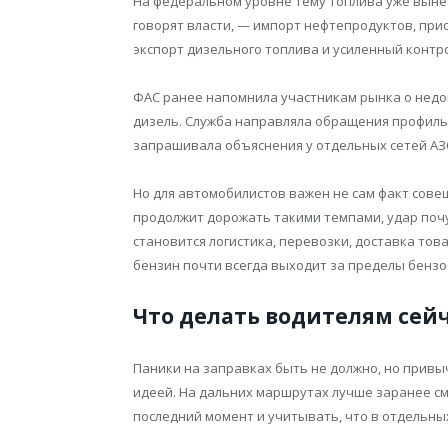
На федеральном уровне тему топлива уже вынес
говорят власти, — импорт нефтепродуктов, при
экспорт дизельного топлива и усиленный контр
ФАС ранее напомнила участникам рынка о недо
дизель. Служба направляла обращения профил
запрашивала объяснения у отдельных сетей АЗ
Но для автомобилистов важен не сам факт совещ
продолжит дорожать такими темпами, удар поч
становится логистика, перевозки, доставка тов
бензин почти всегда выходит за пределы бензо
Что делать водителям сей
Паники на заправках быть не должно, но привы
идеей. На дальних маршрутах лучше заранее смо
последний момент и учитывать, что в отдельны