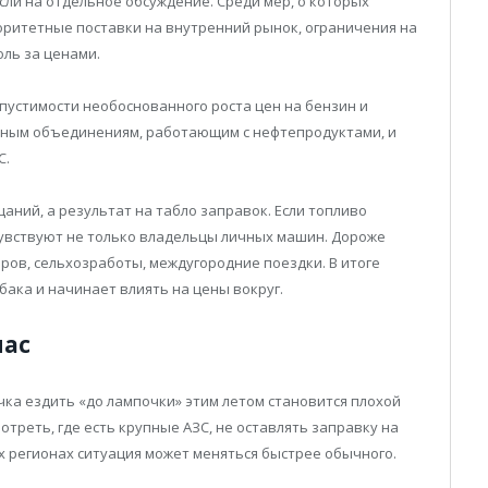
ли на отдельное обсуждение. Среди мер, о которых
оритетные поставки на внутренний рынок, ограничения на
оль за ценами.
пустимости необоснованного роста цен на бензин и
ьным объединениям, работающим с нефтепродуктами, и
С.
аний, а результат на табло заправок. Если топливо
увствуют не только владельцы личных машин. Дороже
аров, сельхозработы, междугородние поездки. В итоге
бака и начинает влиять на цены вокруг.
час
чка ездить «до лампочки» этим летом становится плохой
треть, где есть крупные АЗС, не оставлять заправку на
х регионах ситуация может меняться быстрее обычного.