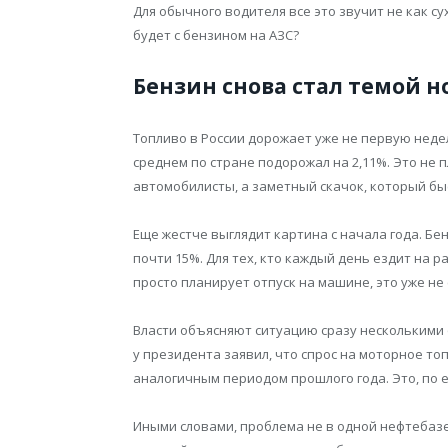
Для обычного водителя все это звучит не как су
будет с бензином на АЗС?
Бензин снова стал темой 
Топливо в России дорожает уже не первую недел
среднем по стране подорожал на 2,11%. Это не 
автомобилисты, а заметный скачок, который быс
Еще жестче выглядит картина с начала года. Бе
почти 15%. Для тех, кто каждый день ездит на р
просто планирует отпуск на машине, это уже не 
Власти объясняют ситуацию сразу несколькими
у президента заявил, что спрос на моторное то
аналогичным периодом прошлого года. Это, по е
Иными словами, проблема не в одной нефтебазе