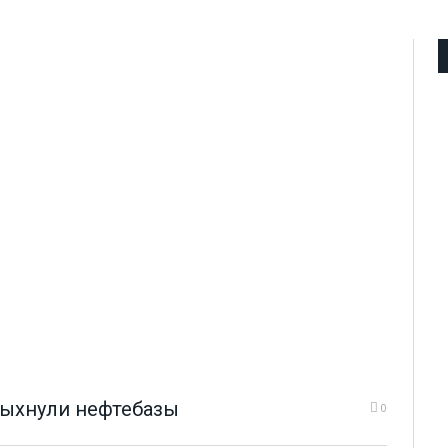
пыхнули нефтебазы
0