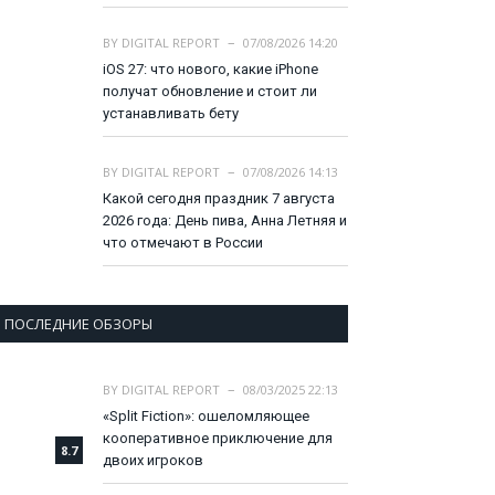
BY
DIGITAL REPORT
07/08/2026 14:20
iOS 27: что нового, какие iPhone
получат обновление и стоит ли
устанавливать бету
BY
DIGITAL REPORT
07/08/2026 14:13
Какой сегодня праздник 7 августа
2026 года: День пива, Анна Летняя и
что отмечают в России
ПОСЛЕДНИЕ ОБЗОРЫ
BY
DIGITAL REPORT
08/03/2025 22:13
«Split Fiction»: ошеломляющее
кооперативное приключение для
8.7
двоих игроков