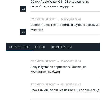
Обзор Apple WatchOS 10 Beta: виджеты,
циферблаты и многое другое
9.3
BY
DIGITAL REPORT
14/03/2023 22:40
Обзор Atomic Heart: атомный шутер с русскими
корнями
9.0
ПОПУЛЯРНОЕ
НОВОЕ
КОМЕНТАРИИ
BY
DIGITAL REPORT
25/05/2022 19:14
Sony Playstation вернется в Россию, но
извиняться не будет
BY
DIGITAL REPORT
03/11/2025 12:46
Стоит ли обновляться на One UI 8: полный гайд