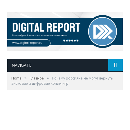
NAVIGATE
»
»
Home
Главное
Почему россияне не могут вернуть
дисковые и цифровые копии игр