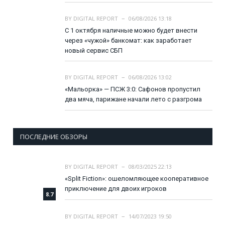
BY
DIGITAL REPORT
06/08/2026 13:18
С 1 октября наличные можно будет внести
через «чужой» банкомат: как заработает
новый сервис СБП
BY
DIGITAL REPORT
06/08/2026 13:02
«Мальорка» — ПСЖ 3:0: Сафонов пропустил
два мяча, парижане начали лето с разгрома
ПОСЛЕДНИЕ ОБЗОРЫ
BY
DIGITAL REPORT
08/03/2025 22:13
«Split Fiction»: ошеломляющее кооперативное
приключение для двоих игроков
8.7
BY
DIGITAL REPORT
14/07/2023 19:50