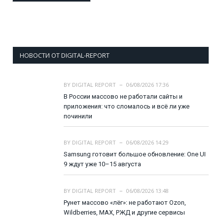
НОВОСТИ ОТ DIGITAL-REPORT
BY
DIGITAL REPORT
06/08/2026 17:36
В России массово не работали сайты и
приложения: что сломалось и всё ли уже
починили
BY
DIGITAL REPORT
06/08/2026 14:29
Samsung готовит большое обновление: One UI
9 ждут уже 10–15 августа
BY
DIGITAL REPORT
06/08/2026 13:48
Рунет массово «лёг»: не работают Ozon,
Wildberries, MAX, РЖД и другие сервисы