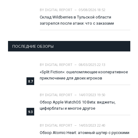
BY
DIGITAL REPORT
05/08/2026 18:52
Склад Wildberries в Тульской области
загорелся после атаки: что с заказами
ПОСЛЕДНИЕ ОБЗОРЫ
BY
DIGITAL REPORT
08/03/2025 22:13
«Split Fiction»: ошеломляющее кооперативное
приключение для двоих игроков
8.7
BY
DIGITAL REPORT
14/07/2023 19:50
Обзор Apple WatchOS 10 Beta: виджеты,
циферблаты и многое другое
9.3
BY
DIGITAL REPORT
14/03/2023 22:40
Обзор Atomic Heart: атомный шутер с русскими