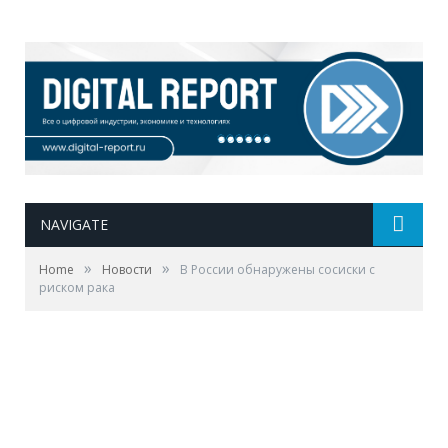
NAVIGATE
»
»
Home
Новости
В России обнаружены сосиски с
риском рака