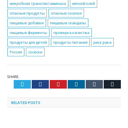
микробная трансглютаминаза
мясной клей
опасные продукты
опасные сосиски
пищевые добавки
пищевые скандалы
пищевые ферменты
проверка качества
продукты для детей
продукты питания
риск рака
Россия
сосиски
SHARE.
Twitter
Facebook
Pinterest
LinkedIn
Tumblr
Email
RELATED
POSTS