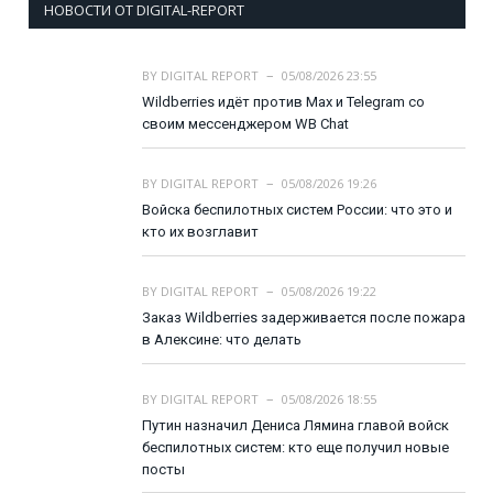
НОВОСТИ ОТ DIGITAL-REPORT
BY
DIGITAL REPORT
05/08/2026 23:55
Wildberries идёт против Max и Telegram со
своим мессенджером WB Chat
BY
DIGITAL REPORT
05/08/2026 19:26
Войска беспилотных систем России: что это и
кто их возглавит
BY
DIGITAL REPORT
05/08/2026 19:22
Заказ Wildberries задерживается после пожара
в Алексине: что делать
BY
DIGITAL REPORT
05/08/2026 18:55
Путин назначил Дениса Лямина главой войск
беспилотных систем: кто еще получил новые
посты