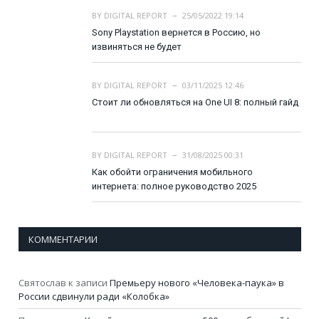
BY
DIGITAL REPORT
25/05/2022 19:14
Sony Playstation вернется в Россию, но
извиняться не будет
BY
DIGITAL REPORT
03/11/2025 12:46
Стоит ли обновляться на One UI 8: полный гайд
BY
DIGITAL REPORT
31/08/2025 00:31
Как обойти ограничения мобильного
интернета: полное руководство 2025
КОММЕНТАРИИ
Святослав
к записи
Премьеру нового «Человека-паука» в
России сдвинули ради «Колобка»