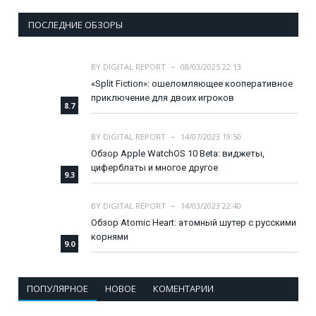
ПОСЛЕДНИЕ ОБЗОРЫ
BY
DIGITAL REPORT
08/03/2025 22:13
«Split Fiction»: ошеломляющее кооперативное
приключение для двоих игроков
8.7
BY
DIGITAL REPORT
14/07/2023 19:50
Обзор Apple WatchOS 10 Beta: виджеты,
циферблаты и многое другое
9.3
BY
DIGITAL REPORT
14/03/2023 22:40
Обзор Atomic Heart: атомный шутер с русскими
корнями
9.0
ПОПУЛЯРНОЕ
НОВОЕ
КОМЕНТАРИИ