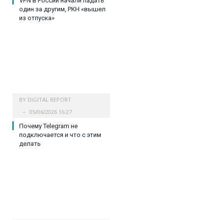
VPN в России начали падать
один за другим, РКН «вышел
из отпуска»
BY
DIGITAL REPORT
05/06/2026 16:27
Почему Telegram не
подключается и что с этим
делать