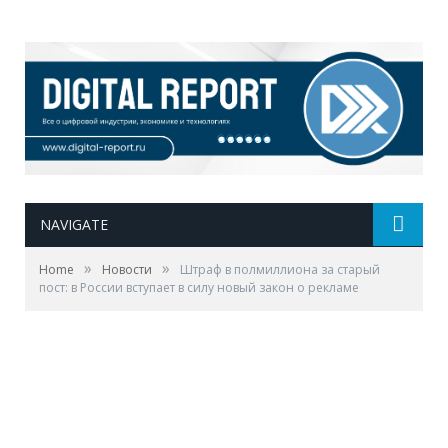
NAVIGATE
»
»
Home
Новости
Штраф в полмиллиона за старый
пост: в России вступает в силу новый закон о рекламе