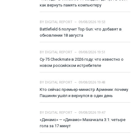
как вернуть память компьютеру
BY
DIGITAL REPORT
09/08/2026 19:53
Battlefield 6 получит Top Gun: что добавят в
обновлении 18 августа
BY
DIGITAL REPORT
09/08/2026 19:51
Су-75 Checkmate в 2026 году: что известно о
новом российском истребителе
BY
DIGITAL REPORT
09/08/2026 19:48
Кто сейчас премьер-министр Армении: почему
Пашинян ушёл и вернулся в один день
BY
DIGITAL REPORT
09/08/2026 19:47
«Динамо» — «Динамо» Махачкала 3:1: четыре
гола за 17 минут