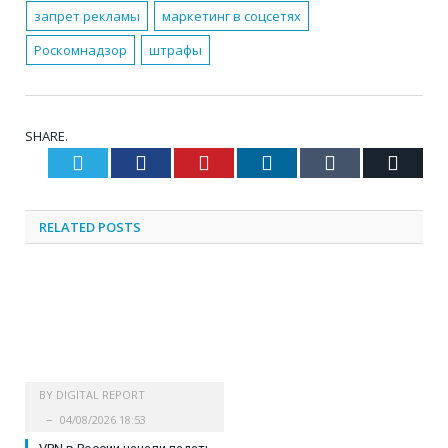
запрет рекламы
маркетинг в соцсетях
Роскомнадзор
штрафы
SHARE.
Twitter
Facebook
Pinterest
LinkedIn
Tumblr
Email
RELATED
POSTS
BY
DIGITAL REPORT
04/08/2026 18:53