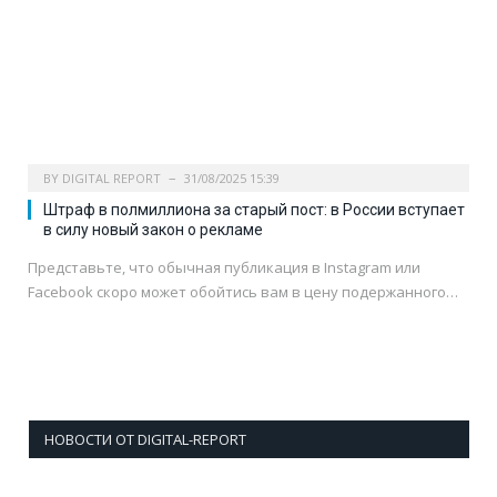
BY
DIGITAL REPORT
31/08/2025 15:39
Штраф в полмиллиона за старый пост: в России вступает
в силу новый закон о рекламе
Представьте, что обычная публикация в Instagram или
Facebook скоро может обойтись вам в цену подержанного…
НОВОСТИ ОТ DIGITAL-REPORT