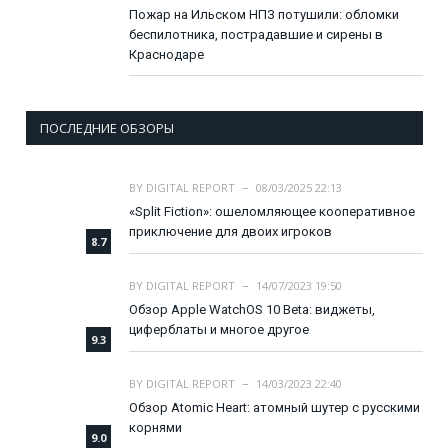
Пожар на Ильском НПЗ потушили: обломки
беспилотника, пострадавшие и сирены в
Краснодаре
ПОСЛЕДНИЕ ОБЗОРЫ
BY
DIGITAL REPORT
08/03/2025 22:13
«Split Fiction»: ошеломляющее кооперативное
приключение для двоих игроков
8.7
BY
DIGITAL REPORT
14/07/2023 19:50
Обзор Apple WatchOS 10 Beta: виджеты,
циферблаты и многое другое
9.3
BY
DIGITAL REPORT
14/03/2023 22:40
Обзор Atomic Heart: атомный шутер с русскими
корнями
9.0