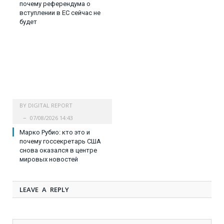
почему референдума о
вступлении в ЕС сейчас не
будет
BY
DIGITAL REPORT
07/08/2026 14:43
Марко Рубио: кто это и
почему госсекретарь США
снова оказался в центре
мировых новостей
LEAVE A REPLY