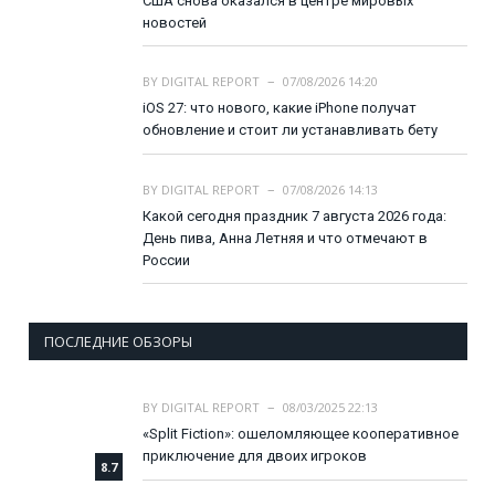
США снова оказался в центре мировых
новостей
BY
DIGITAL REPORT
07/08/2026 14:20
iOS 27: что нового, какие iPhone получат
обновление и стоит ли устанавливать бету
BY
DIGITAL REPORT
07/08/2026 14:13
Какой сегодня праздник 7 августа 2026 года:
День пива, Анна Летняя и что отмечают в
России
ПОСЛЕДНИЕ ОБЗОРЫ
BY
DIGITAL REPORT
08/03/2025 22:13
«Split Fiction»: ошеломляющее кооперативное
приключение для двоих игроков
8.7