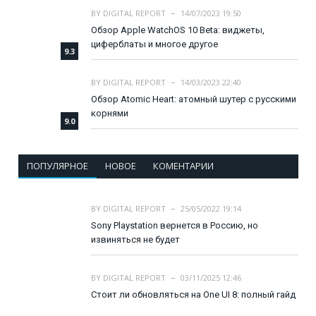
BY
DIGITAL REPORT
14/07/2023 19:50
Обзор Apple WatchOS 10 Beta: виджеты,
циферблаты и многое другое
9.3
BY
DIGITAL REPORT
14/03/2023 22:40
Обзор Atomic Heart: атомный шутер с русскими
корнями
9.0
ПОПУЛЯРНОЕ
НОВОЕ
КОМЕНТАРИИ
BY
DIGITAL REPORT
25/05/2022 19:14
Sony Playstation вернется в Россию, но
извиняться не будет
BY
DIGITAL REPORT
03/11/2025 12:46
Стоит ли обновляться на One UI 8: полный гайд