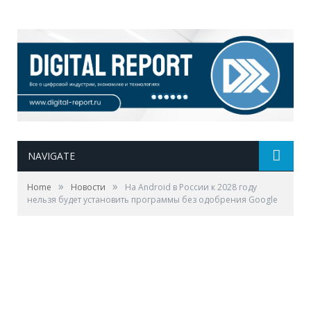
NAVIGATE
»
»
Home
Новости
На Android в России к 2028 году
нельзя будет установить программы без одобрения Google