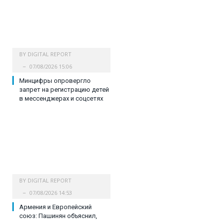
BY
DIGITAL REPORT
07/08/2026 15:06
Минцифры опровергло
запрет на регистрацию детей
в мессенджерах и соцсетях
BY
DIGITAL REPORT
07/08/2026 14:53
Армения и Европейский
союз: Пашинян объяснил,