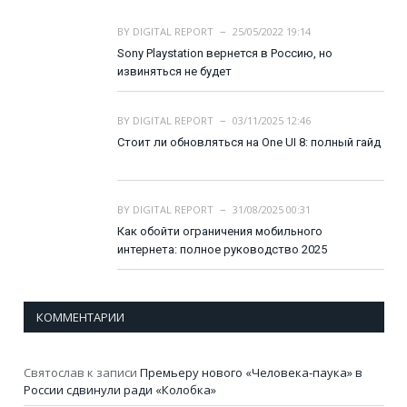
BY
DIGITAL REPORT
25/05/2022 19:14
Sony Playstation вернется в Россию, но
извиняться не будет
BY
DIGITAL REPORT
03/11/2025 12:46
Стоит ли обновляться на One UI 8: полный гайд
BY
DIGITAL REPORT
31/08/2025 00:31
Как обойти ограничения мобильного
интернета: полное руководство 2025
КОММЕНТАРИИ
Святослав
к записи
Премьеру нового «Человека-паука» в
России сдвинули ради «Колобка»