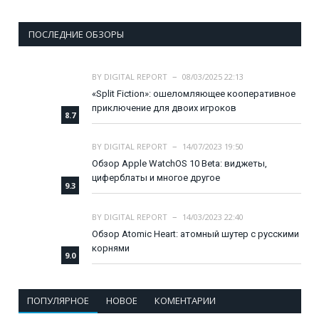
ПОСЛЕДНИЕ ОБЗОРЫ
BY
DIGITAL REPORT
08/03/2025 22:13
«Split Fiction»: ошеломляющее кооперативное
приключение для двоих игроков
8.7
BY
DIGITAL REPORT
14/07/2023 19:50
Обзор Apple WatchOS 10 Beta: виджеты,
циферблаты и многое другое
9.3
BY
DIGITAL REPORT
14/03/2023 22:40
Обзор Atomic Heart: атомный шутер с русскими
корнями
9.0
ПОПУЛЯРНОЕ
НОВОЕ
КОМЕНТАРИИ