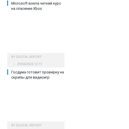
Microsoft взяла четкий курс
на спасение Xbox
BY
DIGITAL REPORT
29/04/2026 12:15
Госдума готовит проверку на
скрепы для видеоигр
BY
DIGITAL REPORT