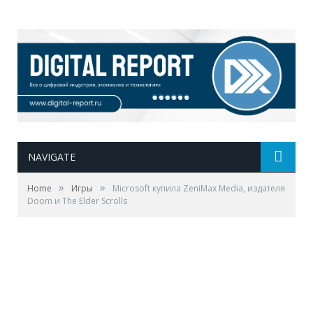
NAVIGATE
»
»
Home
Игры
Microsoft купила ZeniMax Media, издателя
Doom и The Elder Scrolls