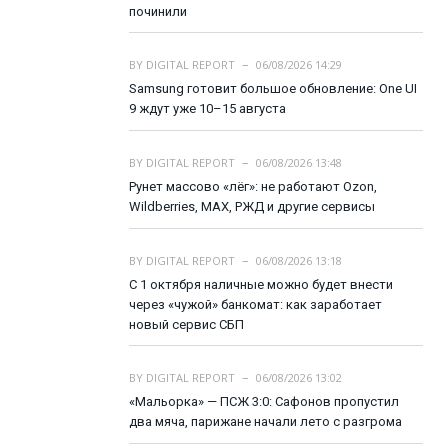
починили
BY
DIGITAL REPORT
06/08/2026 14:29
Samsung готовит большое обновление: One UI
9 ждут уже 10–15 августа
BY
DIGITAL REPORT
06/08/2026 13:48
Рунет массово «лёг»: не работают Ozon,
Wildberries, MAX, РЖД и другие сервисы
BY
DIGITAL REPORT
06/08/2026 13:18
С 1 октября наличные можно будет внести
через «чужой» банкомат: как заработает
новый сервис СБП
BY
DIGITAL REPORT
06/08/2026 13:02
«Мальорка» — ПСЖ 3:0: Сафонов пропустил
два мяча, парижане начали лето с разгрома