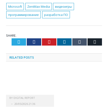
Microsoft
ZeniMax Media
видеоигры
программирование
разработка ПО
SHARE.
Twitter
Facebook
Pinterest
LinkedIn
Tumblr
Email
RELATED
POSTS
BY
DIGITAL REPORT
20/05/2026 21:36