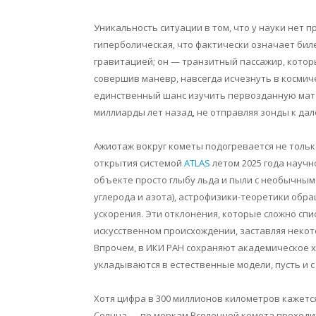
Уникальность ситуации в том, что у науки нет 
гиперболическая, что фактически означает биле
гравитацией; он — транзитный пассажир, котор
совершив маневр, навсегда исчезнуть в космич
единственный шанс изучить первозданную мат
миллиарды лет назад, не отправляя зонды к дал
Ажиотаж вокруг кометы подогревается не только
открытия системой
ATLAS
летом 2025 года научн
объекте просто глыбу льда и пыли с необычны
углерода и азота), астрофизики-теоретики об
ускорения. Эти отклонения, которые сложно спи
искусственном происхождении, заставляя некот
Впрочем, в ИКИ РАН сохраняют академическое х
укладываются в естественные модели, пусть и с
Хотя цифра в 300 миллионов километров кажетс
Солнца — по меркам Вселенной комета проходит