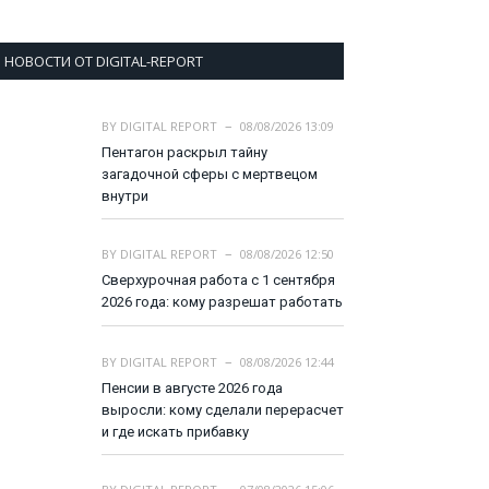
НОВОСТИ ОТ DIGITAL-REPORT
BY
DIGITAL REPORT
08/08/2026 13:09
Пентагон раскрыл тайну
загадочной сферы с мертвецом
внутри
BY
DIGITAL REPORT
08/08/2026 12:50
Сверхурочная работа с 1 сентября
2026 года: кому разрешат работать
BY
DIGITAL REPORT
08/08/2026 12:44
Пенсии в августе 2026 года
выросли: кому сделали перерасчет
и где искать прибавку