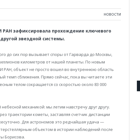
НОВОСТИ
И РАН зафиксировала прохождение ключевого
 другой звездной системы.
ого до сих пор вызывает споры от Гарварда до Москвы,
миллионов километров от нашей планеты. По новым
 РАН, объект не просто вошел во внутреннюю область
ый темп сближения. Прямо сейчас, пока вы читаете эти
есным телом сокращается со скоростью около 83 000
 небесной механикой: мы летим навстречу друг другу.
рез траектории кометы, заставляя счетчик дистанции
жесуточно. Для астрономов это редчайшая удача —
интерстеллярным объектом в истории наблюдений после
ты Борисова.