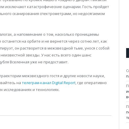
ли исключают катастрофические сценарии. Гость пройдет
льного сканирования спектрометрами, но недосягаемом
талогах, а напоминание о том, насколько проницаемы
 останется на орбите и не вернется через сотню лет, как
ируэт, он растворится в межзвездной тьме, унося с собой
еизвестной звезды. У нас есть всего один шанс
убля Вселенная уже не предоставит.
С
раектории межзвездного гостя и другие новости науки,
п
ывайтесь на
телеграм-канал Digital Report
, где оперативно
П
 исследованиях и технологиях.
и
в
П
п
т