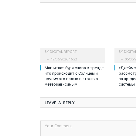
BY
DIGITAL REPORT
BY
DIGITA
12/06/2026 16:22
05/05/
Магнитная буря снова в тренде:
«Джеймс
что происходит с Солнцем и
рассмот
почему это важно не только
за преде
метеозависимым
системы
LEAVE A REPLY