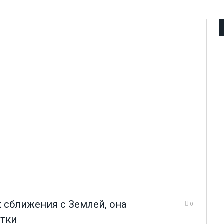
 сближения с Землей, она
0
утки