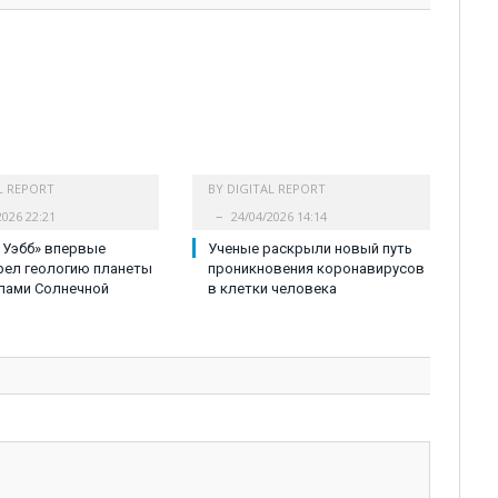
L REPORT
BY
DIGITAL REPORT
2026 22:21
24/04/2026 14:14
 Уэбб» впервые
Ученые раскрыли новый путь
рел геологию планеты
проникновения коронавирусов
лами Солнечной
в клетки человека