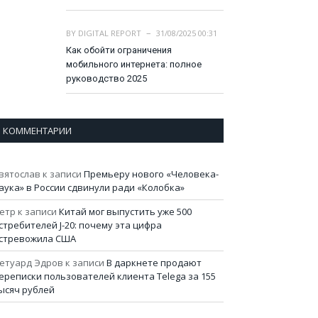
BY
DIGITAL REPORT
31/08/2025 00:31
Как обойти ограничения
мобильного интернета: полное
руководство 2025
КОММЕНТАРИИ
вятослав
к записи
Премьеру нового «Человека-
аука» в России сдвинули ради «Колобка»
етр
к записи
Китай мог выпустить уже 500
стребителей J-20: почему эта цифра
стревожила США
етуард Эдров
к записи
В даркнете продают
ереписки пользователей клиента Telega за 155
ысяч рублей