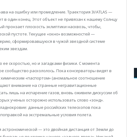
права на ошибку или промедление. Траектория 3I/ATLAS —
т в один конец. Этот объект не привязан к нашему Солнцу
ый пронзает плоскость эклиптики насквозь, чтобы,
еской пустоте. Текущее «окно» возможностей —
ерию, сформировавшуюся в чужой звездной системе
еким звездам.
 ее скоростью, но и загадками физики. С момента
ое сообщество раскололось. Пока консерваторы видят в
м химическим «паспортом» (аномальное соотношение
ращают внимание на странные негравитационные
сать лишь на испарение газов, вновь оживили дискуссии об
орых ученых осторожно использовать слово «зонд».
ладнокровие: данные российских телескопов пока
 поправкой на экстремальные условия полета.
я астрономической — это двойная дистанция от Земли до
 буквально по кромке нашего «заднего двора». Никакой