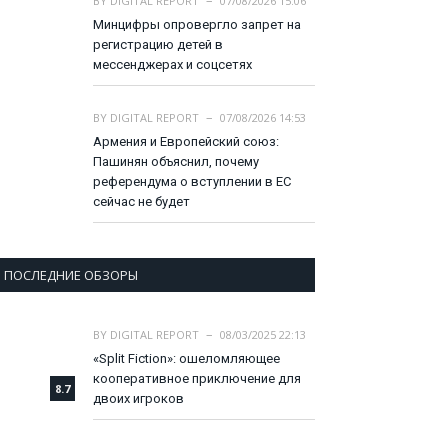
BY
DIGITAL REPORT
07/08/2026 15:06
Минцифры опровергло запрет на
регистрацию детей в
мессенджерах и соцсетях
BY
DIGITAL REPORT
07/08/2026 14:53
Армения и Европейский союз:
Пашинян объяснил, почему
референдума о вступлении в ЕС
сейчас не будет
ПОСЛЕДНИЕ ОБЗОРЫ
BY
DIGITAL REPORT
08/03/2025 22:13
«Split Fiction»: ошеломляющее
кооперативное приключение для
8.7
двоих игроков