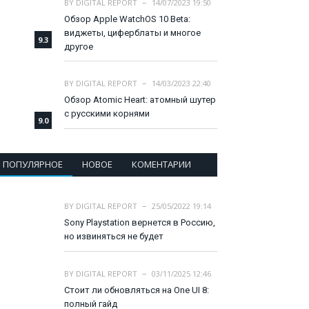
BY
DIGITAL REPORT
14/07/2023 19:50
Обзор Apple WatchOS 10 Beta:
виджеты, циферблаты и многое
9.3
другое
BY
DIGITAL REPORT
14/03/2023 22:40
Обзор Atomic Heart: атомный шутер
с русскими корнями
9.0
ПОПУЛЯРНОЕ
НОВОЕ
КОМЕНТАРИИ
BY
DIGITAL REPORT
25/05/2022 19:14
Sony Playstation вернется в Россию,
но извиняться не будет
BY
DIGITAL REPORT
03/11/2025 12:46
Стоит ли обновляться на One UI 8:
полный гайд