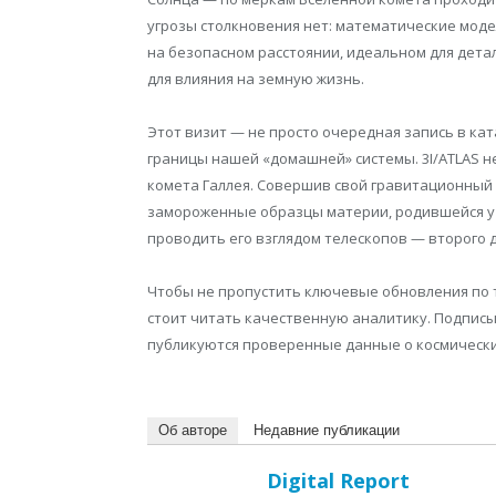
угрозы столкновения нет: математические моде
на безопасном расстоянии, идеальном для дета
для влияния на земную жизнь.
Этот визит — не просто очередная запись в ка
границы нашей «домашней» системы. 3I/ATLAS не
комета Галлея. Совершив свой гравитационный п
замороженные образцы материи, родившейся у н
проводить его взглядом телескопов — второго д
Чтобы не пропустить ключевые обновления по т
стоит читать качественную аналитику. Подпис
публикуются проверенные данные о космических
Об авторе
Недавние публикации
Digital Report