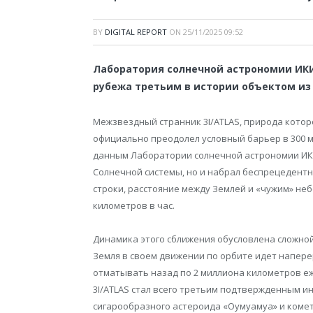
BY
DIGITAL REPORT
ON
25/11/2025 09:52
Лаборатория солнечной астрономии ИК
рубежа третьим в истории объектом из
Межзвездный странник 3I/ATLAS, природа котор
официально преодолел условный барьер в 300 
данным Лаборатории солнечной астрономии ИКИ
Солнечной системы, но и набрал беспрецедентн
строки, расстояние между Землей и «чужим» неб
километров в час.
Динамика этого сближения обусловлена сложной
Земля в своем движении по орбите идет напере
отматывать назад по 2 миллиона километров е
3I/ATLAS стал всего третьим подтвержденным 
сигарообразного астероида «Оумуамуа» и коме