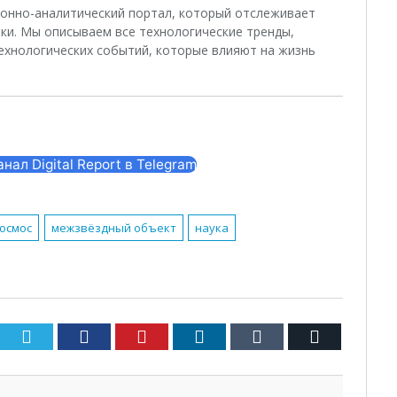
ционно-аналитический портал, который отслеживает
ки. Мы описываем все технологические тренды,
ехнологических событий, которые влияют на жизнь
ал Digital Report в Telegram
осмос
межзвёздный объект
наука
Twitter
Facebook
Pinterest
LinkedIn
Tumblr
Email