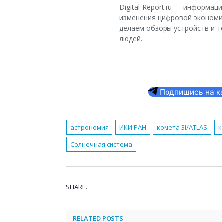
Digital-Report.ru — информа
изменения цифровой экономи
делаем обзоры устройств и т
людей.
Подпишись на кан
астрономия
ИКИ РАН
комета 3I/ATLAS
к
Солнечная система
SHARE.
RELATED
POSTS