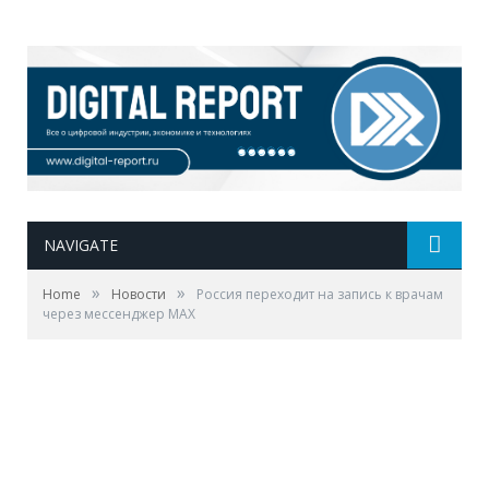
NAVIGATE
»
»
Home
Новости
Россия переходит на запись к врачам
через мессенджер MAX