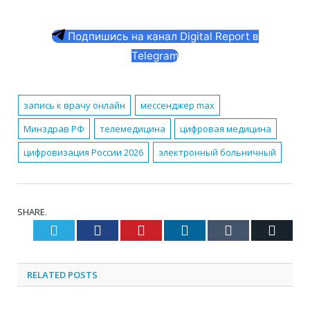
Подпишись на канал Digital Report в
Telegram
запись к врачу онлайн
мессенджер max
Минздрав РФ
телемедицина
цифровая медицина
цифровизация России 2026
электронный больничный
SHARE.
Twitter
Facebook
Pinterest
LinkedIn
Tumblr
Email
RELATED
POSTS