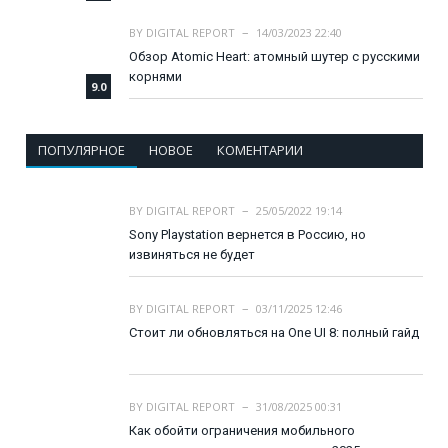
BY
DIGITAL REPORT
14/03/2023 22:40
Обзор Atomic Heart: атомный шутер с русскими
корнями
9.0
ПОПУЛЯРНОЕ
НОВОЕ
КОМЕНТАРИИ
BY
DIGITAL REPORT
25/05/2022 19:14
Sony Playstation вернется в Россию, но
извиняться не будет
BY
DIGITAL REPORT
03/11/2025 12:46
Стоит ли обновляться на One UI 8: полный гайд
BY
DIGITAL REPORT
31/08/2025 00:31
Как обойти ограничения мобильного