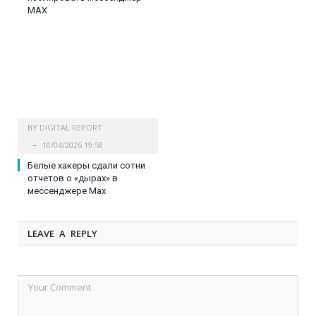
MAX
BY
DIGITAL REPORT
10/04/2026 19:58
Белые хакеры сдали сотни
отчетов о «дырах» в
мессенджере Max
LEAVE A REPLY