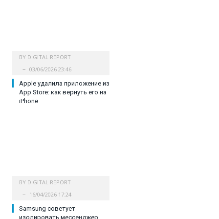
BY
DIGITAL REPORT
03/06/2026 23:46
Apple удалила приложение из
App Store: как вернуть его на
iPhone
BY
DIGITAL REPORT
16/04/2026 17:24
Samsung советует
изолировать мессенджер