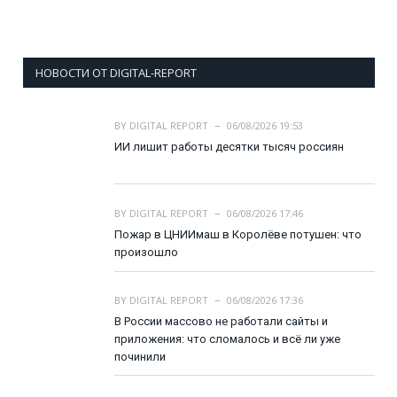
НОВОСТИ ОТ DIGITAL-REPORT
BY
DIGITAL REPORT
06/08/2026 19:53
ИИ лишит работы десятки тысяч россиян
BY
DIGITAL REPORT
06/08/2026 17:46
Пожар в ЦНИИмаш в Королёве потушен: что
произошло
BY
DIGITAL REPORT
06/08/2026 17:36
В России массово не работали сайты и
приложения: что сломалось и всё ли уже
починили