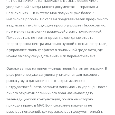
чат-боты исчисляется тысячами в месяц, а общее число
уведомлений о медицинских документах — справках и
назначениях — в системе MAX получили уже более 7
миллионов россиян. По словам представителей профильного
ведомства, такой подход не просто упрощает бюрократию,
но и меняет саму логику взаимодействия с поликлиникой.
Пользователь не тратит время на ожидание ответа
оператора кол-центра или поиск нужной кнопки на портале,
а управляет своим графиком в привычной среде чата, где
можно за пару секунд отменить или перенести визит.
Однако запись на прием — лишь первый этап интеграции. В
ряде регионов уже запущена уникальная для массового
рынка услуга дистанционного закрытия листков
нетрудоспособности. Алгоритм максимально упрощен: после
очного открытия больничного врач назначает дату
телемедицинской консультации, ссылка на которую
приходит прямо в MAX. Если состояние пациента не
вызывает опасений, доктор закрывает документ онлайн,