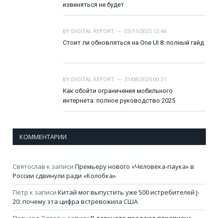
извиняться не будет
BY
DIGITAL REPORT
03/11/2025 12:46
Стоит ли обновляться на One UI 8: полный гайд
BY
DIGITAL REPORT
31/08/2025 00:31
Как обойти ограничения мобильного
интернета: полное руководство 2025
КОММЕНТАРИИ
Святослав
к записи
Премьеру нового «Человека-паука» в
России сдвинули ради «Колобка»
Петр
к записи
Китай мог выпустить уже 500 истребителей J-
20: почему эта цифра встревожила США
Петуард Эдров
к записи
В даркнете продают переписки