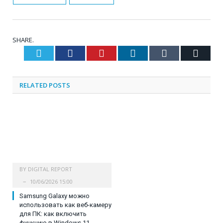
SHARE.
Twitter
Facebook
Pinterest
LinkedIn
Tumblr
Email
RELATED
POSTS
BY
DIGITAL REPORT
10/06/2026 15:00
Samsung Galaxy можно
использовать как веб-камеру
для ПК: как включить
функцию в Windows 11