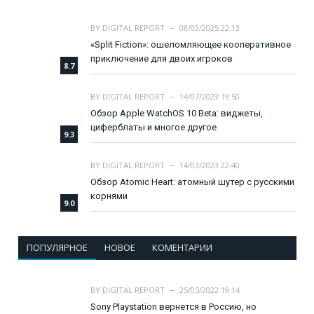
BY
DIGITAL REPORT
08/03/2025 22:13
«Split Fiction»: ошеломляющее кооперативное
приключение для двоих игроков
8.7
BY
DIGITAL REPORT
14/07/2023 19:50
Обзор Apple WatchOS 10 Beta: виджеты,
циферблаты и многое другое
9.3
BY
DIGITAL REPORT
14/03/2023 22:40
Обзор Atomic Heart: атомный шутер с русскими
корнями
9.0
ПОПУЛЯРНОЕ
НОВОЕ
КОМЕНТАРИИ
BY
DIGITAL REPORT
25/05/2022 19:14
Sony Playstation вернется в Россию, но