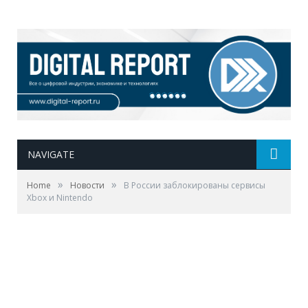
NAVIGATE
»
»
Home
Новости
В России заблокированы сервисы
Xbox и Nintendo