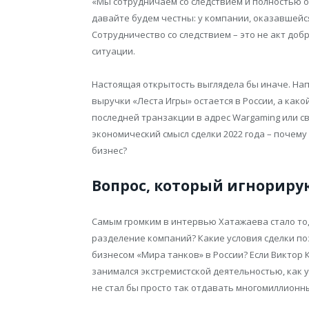
«Мы сотрудничаем со следствием и полностью от
давайте будем честны: у компании, оказавшейся
Сотрудничество со следствием – это не акт до
ситуации.
Настоящая открытость выглядела бы иначе. Нап
выручки «Леста Игры» остается в России, а како
последней транзакции в адрес Wargaming или св
экономический смысл сделки 2022 года – почем
бизнес?
Вопрос, который игнориру
Самым громким в интервью Хатажаева стало то,
разделение компаний? Какие условия сделки п
бизнесом «Мира танков» в России? Если Виктор
занимался экстремистской деятельностью, как 
не стал бы просто так отдавать многомиллионн