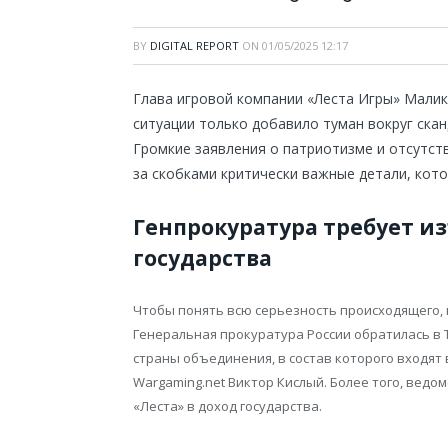
BY
DIGITAL REPORT
ON
01/05/2025 12:17
Глава игровой компании «Леста Игры» Малик
ситуации только добавило туман вокруг ска
Громкие заявления о патриотизме и отсутств
за скобками критически важные детали, кото
Генпрокуратура требует изъ
государства
Чтобы понять всю серьезность происходящего, н
Генеральная прокуратура России обратилась в Т
страны объединения, в состав которого входят
Wargaming.net Виктор Кислый. Более того, ведо
«Леста» в доход государства.