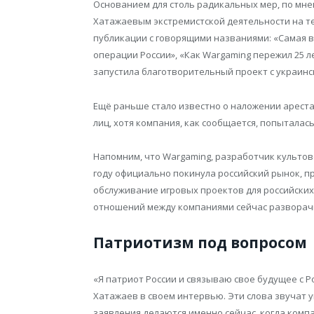
Основанием для столь радикальных мер, по мне
Хатажаевым экстремистской деятельности на т
публикации с говорящими названиями: «Самая в
операции России», «Как Wargaming пережил 25 ле
запустила благотворительный проект с украинс
Ещё раньше стало известно о наложении ареста
лиц, хотя компания, как сообщается, попыталас
Напомним, что Wargaming, разработчик культовой
году официально покинула российский рынок, п
обслуживание игровых проектов для российских
отношений между компаниями сейчас разворачи
Патриотизм под вопросом
«Я патриот России и связываю свое будущее с Ро
Хатажаев в своем интервью. Эти слова звучат 
заявления делаются именно сейчас, когда комп