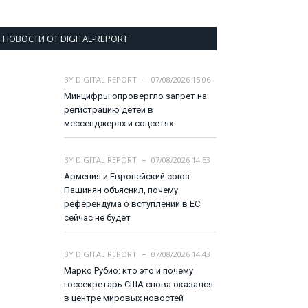
НОВОСТИ ОТ DIGITAL-REPORT
BY
DIGITAL REPORT
07/08/2026 15:06
Минцифры опровергло запрет на
регистрацию детей в
мессенджерах и соцсетях
BY
DIGITAL REPORT
07/08/2026 14:53
Армения и Европейский союз:
Пашинян объяснил, почему
референдума о вступлении в ЕС
сейчас не будет
BY
DIGITAL REPORT
07/08/2026 14:43
Марко Рубио: кто это и почему
госсекретарь США снова оказался
в центре мировых новостей