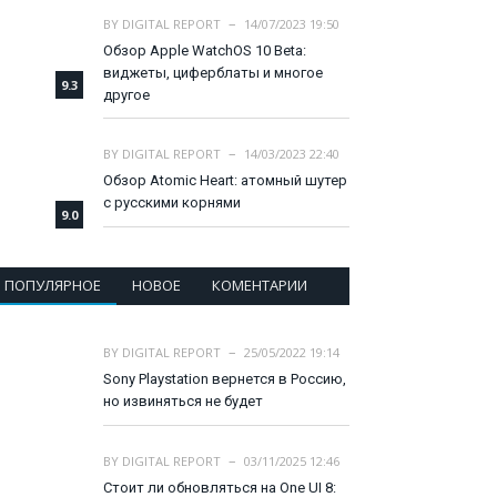
BY
DIGITAL REPORT
14/07/2023 19:50
Обзор Apple WatchOS 10 Beta:
виджеты, циферблаты и многое
9.3
другое
BY
DIGITAL REPORT
14/03/2023 22:40
Обзор Atomic Heart: атомный шутер
с русскими корнями
9.0
ПОПУЛЯРНОЕ
НОВОЕ
КОМЕНТАРИИ
BY
DIGITAL REPORT
25/05/2022 19:14
Sony Playstation вернется в Россию,
но извиняться не будет
BY
DIGITAL REPORT
03/11/2025 12:46
Стоит ли обновляться на One UI 8: