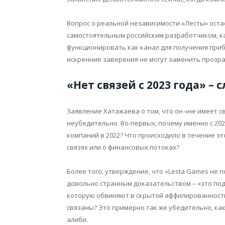
Вопрос о реальной независимости «Лесты» оста
самостоятельным российским разработчиком, к
функционировать как канал для получения приб
искренние заверения не могут заменить прозр
«Нет связей с 2023 года» 
Заявление Хатажаева о том, что он «не имеет с
неубедительно. Во-первых, почему именно с 202
компаний в 2022? Что происходило в течение эт
связях или о финансовых потоках?
Более того, утверждение, что «Lesta Games не 
довольно странным доказательством – «это под
которую обвиняют в скрытой аффилированности с
связаны? Это примерно так же убедительно, ка
алиби.