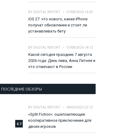
BY
DIGITAL REPORT
07/08/2026 14:20
iOS 27: что нового, какие iPhone
получат обновление и стоит ли
устанавливать бету
BY
DIGITAL REPORT
07/08/2026 14:13
Какой сегодня праздник 7 августа
2026 года: День пива, Анна Летняя и
что отмечают в России
ПОСЛЕДНИЕ ОБЗОРЫ
BY
DIGITAL REPORT
08/03/2025 22:13
«Split Fiction»: ошеломляющее
кооперативное приключение для
8.7
двоих игроков