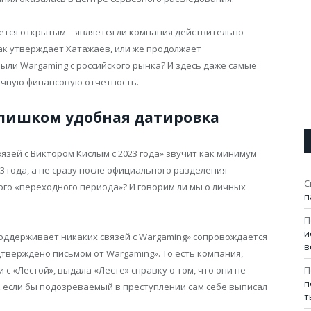
ется открытым – является ли компания действительно
ак утверждает Хатажаев, или же продолжает
ыли Wargaming с российского рынка? И здесь даже самые
ачную финансовую отчетность.
– слишком удобная датировка
вязей с Виктором Кислым с 2023 года» звучит как минимум
3 года, а не сразу после официального разделения
С
ого «переходного периода»? И говорим ли мы о личных
п
П
и
поддерживает никаких связей с Wargaming» сопровождается
в
тверждено письмом от Wargaming». То есть компания,
П
 «Лестой», выдала «Лесте» справку о том, что они не
п
к если бы подозреваемый в преступлении сам себе выписал
т