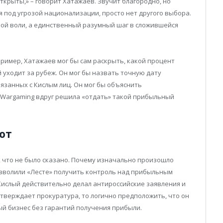
крыты,» – говорит Хатажаев. Звучит благородно, но
 под угрозой национализации, просто нет другого выбора.
брой воли, а единственный разумный шаг в сложившейся
ример, Хатажаев мог бы сам раскрыть, какой процент
й уходит за рубеж. Он мог бы назвать точную дату
язанных с Кислым лиц. Он мог бы объяснить
у Wargaming вдруг решила «отдать» такой прибыльный
ют
 что не было сказано. Почему изначально произошло
озволили «Лесте» получить контроль над прибыльным
 Кислый действительно делал антироссийские заявления и
утверждает прокуратура, то логично предположить, что он
ый бизнес без гарантий получения прибыли.