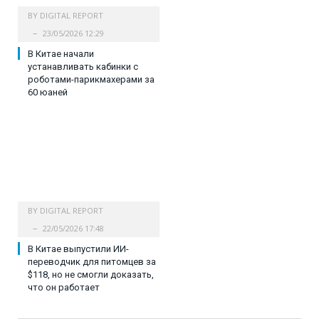
BY
DIGITAL REPORT
23/05/2026 12:29
В Китае начали
устанавливать кабинки с
роботами-парикмахерами за
60 юаней
BY
DIGITAL REPORT
22/05/2026 17:48
В Китае выпустили ИИ-
переводчик для питомцев за
$118, но не смогли доказать,
что он работает