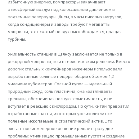
избыточную энергию, компрессоры закачивают
атмосферный воздух под колоссальным давлением в
подземные резервуары. Днем, в часы пиковых нагрузок,
когда кондиционеры и заводы требуют мегаватты
мощности, этот сжатый воздух высвобождается, вращая
турбины.
Уникальность станции в Цзянсу заключается не только в
рекордной мощности, но и в геологическом решении. Вместо
дорогих стальных контейнеров инженеры использовали
выработанные соляные пещеры общим объемом 1,2
миллиона кубометров. Соляной купол — идеальный
природный сосуд: соль пластична, она «затягивает»
трещины, обеспечивая полную герметичность, и не
вступает в реакцию с кислородом. По сути, Китай превратил
отработанные шахты, из которых уже извлекли все
полезные ископаемые, в стратегический актив. Это
элегантное инженерное решение решает сразу две
проблемы: утилизацию промышленных пустот и создание