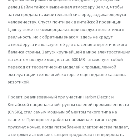
делец Бэйли тайком выкачивал атмосферу Земли, чтобы
затем продавать живительный кислород задыхающемуся
человечеству. Спустя почти век в китайской провинции
Цзянсу сюжет о коммерциализации воздуха воплотился в
реальность, но с обратным знаком: здесь не крадут
атмосферу, а используют её для спасения энергетического
баланса страны. Запуск крупнейшей в мире электростанции
на сжатом воздухе мощностью 600 МВт знаменует собой
переход от теоретических моделей к промышленной
эксплуатации технологий, которые еще недавно казались
экзотикой.
Проект, реализованный при участии Harbin Electric и
Китайской национальной группы солевой промышленности
(CNSIG), стал самым мощным объектом такого типа на
планете. Принцип его работы напоминает гигантскую
пружину: ночью, когда потребление электричества падает,
а ветряки и атомные станции продолжают генерировать