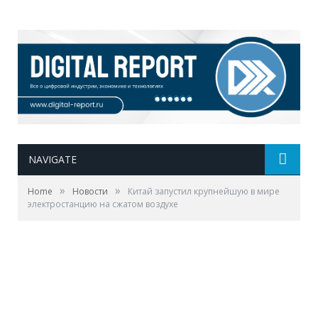
NAVIGATE
»
»
Home
Новости
Китай запустил крупнейшую в мире
электростанцию на сжатом воздухе