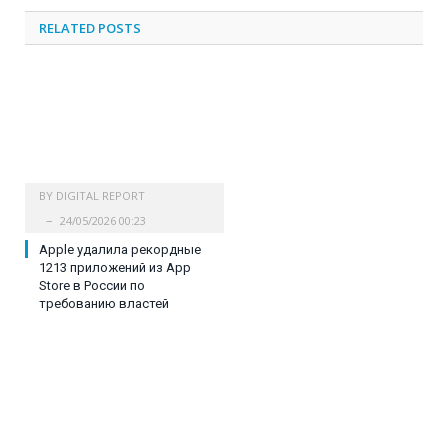
RELATED
POSTS
BY
DIGITAL REPORT
24/05/2026 00:23
Apple удалила рекордные
1213 приложений из App
Store в России по
требованию властей