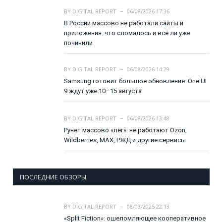
BY
DIGITAL REPORT
06/08/2026 17:36
В России массово не работали сайты и
приложения: что сломалось и всё ли уже
починили
BY
DIGITAL REPORT
06/08/2026 14:29
Samsung готовит большое обновление: One UI
9 ждут уже 10–15 августа
BY
DIGITAL REPORT
06/08/2026 13:48
Рунет массово «лёг»: не работают Ozon,
Wildberries, MAX, РЖД и другие сервисы
ПОСЛЕДНИЕ ОБЗОРЫ
BY
DIGITAL REPORT
08/03/2025 22:13
«Split Fiction»: ошеломляющее кооперативное