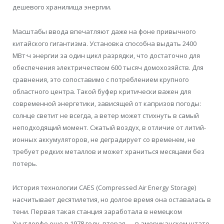
дешевого хранилища энергии.
Масштабы ввода впечатляют даже на фоне привычного
китайского гигантизма. Установка способна выдать 2400
МВт·ч энергии за один цикл разрядки, что достаточно для
обеспечения электричеством 600 тысяч домохозяйств. Для
сравнения, это сопоставимо с потреблением крупного
областного центра. Такой буфер критически важен для
современной энергетики, зависящей от капризов погоды:
солнце светит не всегда, а ветер может стихнуть в самый
неподходящий момент. Сжатый воздух, в отличие от литий-
ионных аккумуляторов, не деградирует со временем, не
требует редких металлов и может храниться месяцами без
потерь.
История технологии CAES (Compressed Air Energy Storage)
насчитывает десятилетия, но долгое время она оставалась в
тени. Первая такая станция заработала в немецком
Хунтдорфе еще в 1978 году, вторая — в американском штате