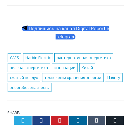
Подпишись на канал Digital Report в
Telegram
CAES
Harbin Electric
альтернативная энергетика
зеленая энергетика
инновации
Китай
сжатый воздух
технологии хранения энергии
Цзянсу
энергобезопасность
SHARE.
Twitter
Facebook
Pinterest
LinkedIn
Tumblr
Email