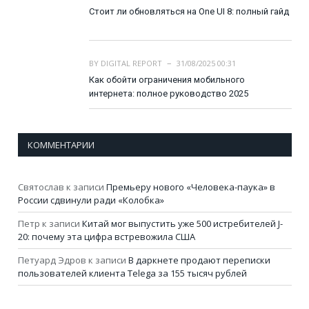
Стоит ли обновляться на One UI 8: полный гайд
BY
DIGITAL REPORT
31/08/2025 00:31
Как обойти ограничения мобильного
интернета: полное руководство 2025
КОММЕНТАРИИ
Святослав
к записи
Премьеру нового «Человека-паука» в
России сдвинули ради «Колобка»
Петр
к записи
Китай мог выпустить уже 500 истребителей J-
20: почему эта цифра встревожила США
Петуард Эдров
к записи
В даркнете продают переписки
пользователей клиента Telega за 155 тысяч рублей