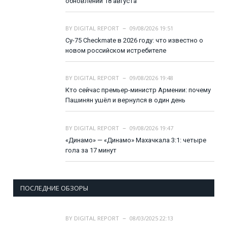
обновлении 18 августа
BY
DIGITAL REPORT
09/08/2026 19:51
Су-75 Checkmate в 2026 году: что известно о
новом российском истребителе
BY
DIGITAL REPORT
09/08/2026 19:48
Кто сейчас премьер-министр Армении: почему
Пашинян ушёл и вернулся в один день
BY
DIGITAL REPORT
09/08/2026 19:47
«Динамо» — «Динамо» Махачкала 3:1: четыре
гола за 17 минут
ПОСЛЕДНИЕ ОБЗОРЫ
BY
DIGITAL REPORT
08/03/2025 22:13