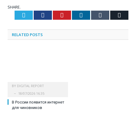
SHARE.
Twitter
Facebook
Pinterest
LinkedIn
Tumblr
Email
RELATED
POSTS
BY
DIGITAL REPORT
18/07/2026 16:35
В России появится интернет
для чиновников