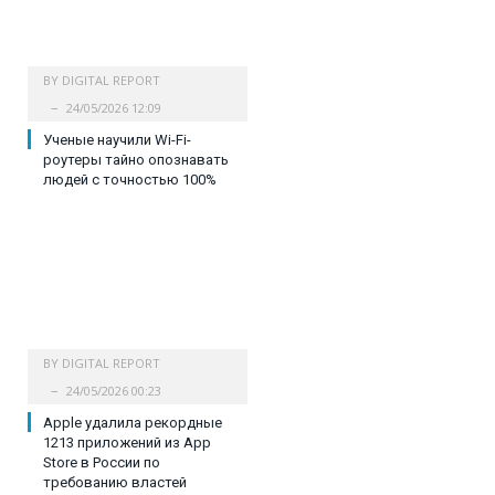
BY
DIGITAL REPORT
24/05/2026 12:09
Ученые научили Wi-Fi-
роутеры тайно опознавать
людей с точностью 100%
BY
DIGITAL REPORT
24/05/2026 00:23
Apple удалила рекордные
1213 приложений из App
Store в России по
требованию властей