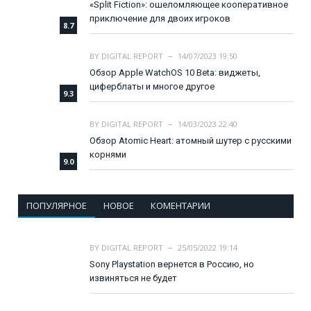
«Split Fiction»: ошеломляющее кооперативное
приключение для двоих игроков
8.7
BY
DIGITAL REPORT
14/07/2023 19:50
Обзор Apple WatchOS 10 Beta: виджеты,
циферблаты и многое другое
9.3
BY
DIGITAL REPORT
14/03/2023 22:40
Обзор Atomic Heart: атомный шутер с русскими
корнями
9.0
ПОПУЛЯРНОЕ
НОВОЕ
КОМЕНТАРИИ
BY
DIGITAL REPORT
25/05/2022 19:14
Sony Playstation вернется в Россию, но
извиняться не будет