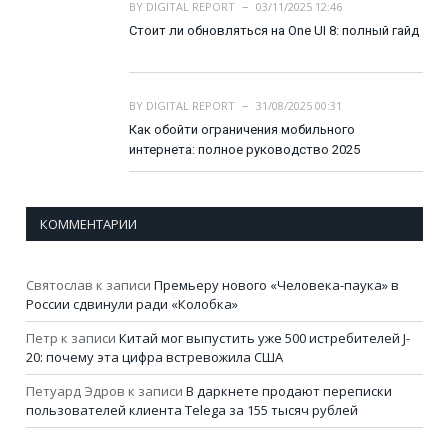
BY
DIGITAL REPORT
03/11/2025 12:46
Стоит ли обновляться на One UI 8: полный гайд
BY
DIGITAL REPORT
31/08/2025 00:31
Как обойти ограничения мобильного
интернета: полное руководство 2025
КОММЕНТАРИИ
Святослав
к записи
Премьеру нового «Человека-паука» в
России сдвинули ради «Колобка»
Петр
к записи
Китай мог выпустить уже 500 истребителей J-
20: почему эта цифра встревожила США
Петуард Эдров
к записи
В даркнете продают переписки
пользователей клиента Telega за 155 тысяч рублей