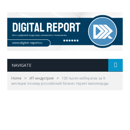
NAVIGATE
»
»
Home
ИТ-индустрия
105 тысяч кибератак за 9
месяцев: почему российский бизнес теряет миллиарды