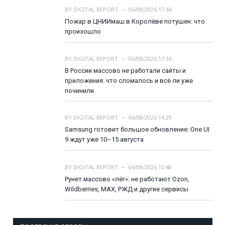
BY
DIGITAL REPORT
06/08/2026 17:46
Пожар в ЦНИИмаш в Королёве потушен: что
произошло
BY
DIGITAL REPORT
06/08/2026 17:36
В России массово не работали сайты и
приложения: что сломалось и всё ли уже
починили
BY
DIGITAL REPORT
06/08/2026 14:29
Samsung готовит большое обновление: One UI
9 ждут уже 10–15 августа
BY
DIGITAL REPORT
06/08/2026 13:48
Рунет массово «лёг»: не работают Ozon,
Wildberries, MAX, РЖД и другие сервисы