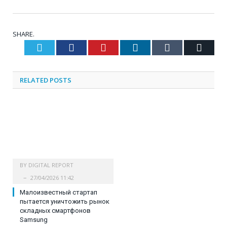
SHARE.
Twitter
Facebook
Pinterest
LinkedIn
Tumblr
Email
RELATED
POSTS
BY
DIGITAL REPORT
27/04/2026 11:42
Малоизвестный стартап
пытается уничтожить рынок
складных смартфонов
Samsung