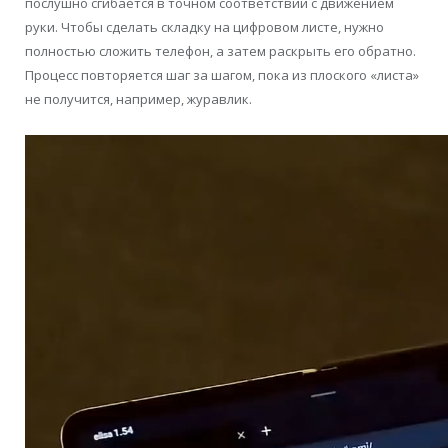
послушно сгибается в точном соответствии с движением
руки. Чтобы сделать складку на цифровом листе, нужно
полностью сложить телефон, а затем раскрыть его обратно.
Процесс повторяется шаг за шагом, пока из плоского «листа»
не получится, например, журавлик.