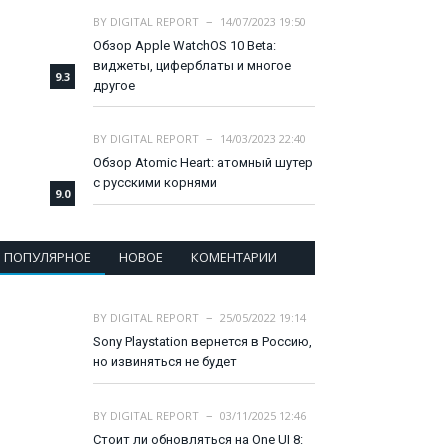
BY
DIGITAL REPORT
14/07/2023 19:50
Обзор Apple WatchOS 10 Beta:
виджеты, циферблаты и многое
9.3
другое
BY
DIGITAL REPORT
14/03/2023 22:40
Обзор Atomic Heart: атомный шутер
с русскими корнями
9.0
ПОПУЛЯРНОЕ
НОВОЕ
КОМЕНТАРИИ
BY
DIGITAL REPORT
25/05/2022 19:14
Sony Playstation вернется в Россию,
но извиняться не будет
BY
DIGITAL REPORT
03/11/2025 12:46
Стоит ли обновляться на One UI 8: