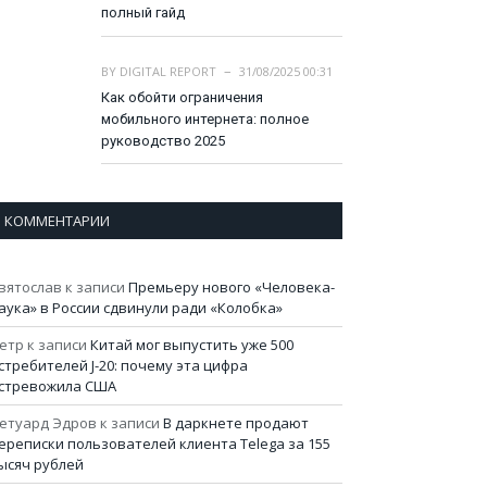
полный гайд
BY
DIGITAL REPORT
31/08/2025 00:31
Как обойти ограничения
мобильного интернета: полное
руководство 2025
КОММЕНТАРИИ
вятослав
к записи
Премьеру нового «Человека-
аука» в России сдвинули ради «Колобка»
етр
к записи
Китай мог выпустить уже 500
стребителей J-20: почему эта цифра
стревожила США
етуард Эдров
к записи
В даркнете продают
ереписки пользователей клиента Telega за 155
ысяч рублей