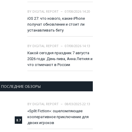
BY
DIGITAL REPORT
07/08/2026 14:20
iOS 27: что нового, какие iPhone
получат обновление и стоит ли
устанавливать бету
BY
DIGITAL REPORT
07/08/2026 14:13
Какой сегодня праздник 7 августа
2026 года: День пива, Анна Летняя и
что отмечают в России
ПОСЛЕДНИЕ ОБЗОРЫ
BY
DIGITAL REPORT
08/03/2025 22:13
«Split Fiction»: ошеломляющее
кооперативное приключение для
8.7
двоих игроков