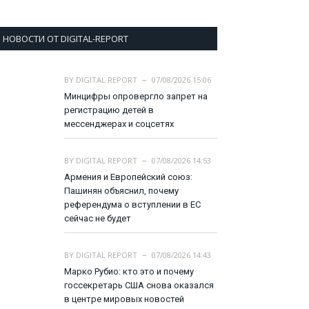
НОВОСТИ ОТ DIGITAL-REPORT
BY
DIGITAL REPORT
07/08/2026 15:06
Минцифры опровергло запрет на
регистрацию детей в
мессенджерах и соцсетях
BY
DIGITAL REPORT
07/08/2026 14:53
Армения и Европейский союз:
Пашинян объяснил, почему
референдума о вступлении в ЕС
сейчас не будет
BY
DIGITAL REPORT
07/08/2026 14:43
Марко Рубио: кто это и почему
госсекретарь США снова оказался
в центре мировых новостей