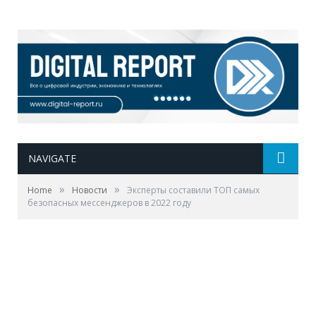
NAVIGATE
»
»
Home
Новости
Эксперты составили ТОП самых
безопасных мессенджеров в 2022 году