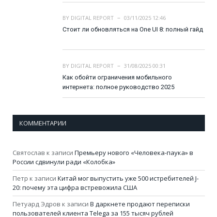
BY
DIGITAL REPORT
03/11/2025 12:46
Стоит ли обновляться на One UI 8: полный гайд
BY
DIGITAL REPORT
31/08/2025 00:31
Как обойти ограничения мобильного
интернета: полное руководство 2025
КОММЕНТАРИИ
Святослав
к записи
Премьеру нового «Человека-паука» в
России сдвинули ради «Колобка»
Петр
к записи
Китай мог выпустить уже 500 истребителей J-
20: почему эта цифра встревожила США
Петуард Эдров
к записи
В даркнете продают переписки
пользователей клиента Telega за 155 тысяч рублей