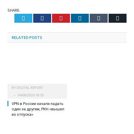
SHARE.
Twitter
Facebook
Pinterest
LinkedIn
Tumblr
Email
RELATED
POSTS
BY
DIGITAL REPORT
04/08/2026 18:53
VPN в России начали падать
один за другим, РКН «вышел
из отпуска»