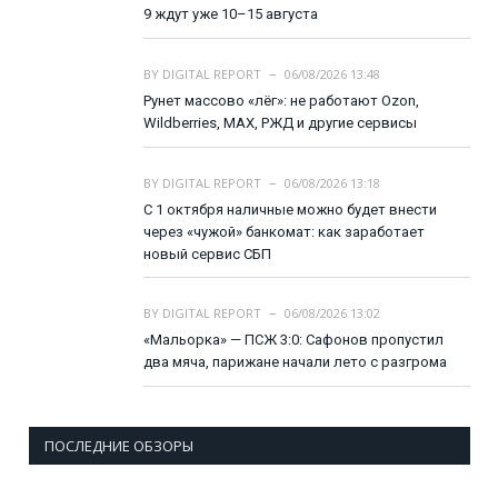
9 ждут уже 10–15 августа
BY
DIGITAL REPORT
06/08/2026 13:48
Рунет массово «лёг»: не работают Ozon,
Wildberries, MAX, РЖД и другие сервисы
BY
DIGITAL REPORT
06/08/2026 13:18
С 1 октября наличные можно будет внести
через «чужой» банкомат: как заработает
новый сервис СБП
BY
DIGITAL REPORT
06/08/2026 13:02
«Мальорка» — ПСЖ 3:0: Сафонов пропустил
два мяча, парижане начали лето с разгрома
ПОСЛЕДНИЕ ОБЗОРЫ