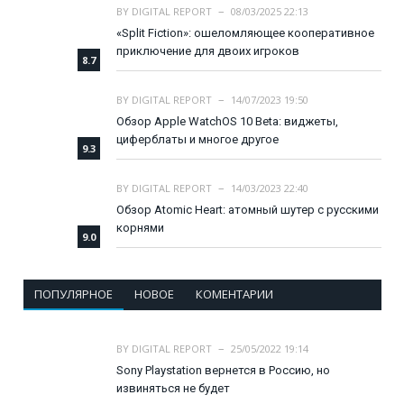
BY
DIGITAL REPORT
08/03/2025 22:13
«Split Fiction»: ошеломляющее кооперативное
приключение для двоих игроков
8.7
BY
DIGITAL REPORT
14/07/2023 19:50
Обзор Apple WatchOS 10 Beta: виджеты,
циферблаты и многое другое
9.3
BY
DIGITAL REPORT
14/03/2023 22:40
Обзор Atomic Heart: атомный шутер с русскими
корнями
9.0
ПОПУЛЯРНОЕ
НОВОЕ
КОМЕНТАРИИ
BY
DIGITAL REPORT
25/05/2022 19:14
Sony Playstation вернется в Россию, но
извиняться не будет