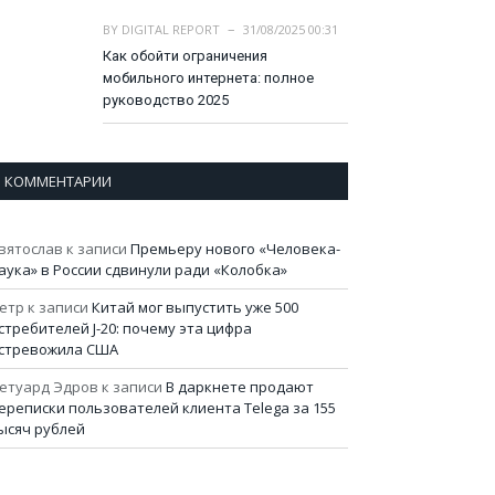
BY
DIGITAL REPORT
31/08/2025 00:31
Как обойти ограничения
мобильного интернета: полное
руководство 2025
КОММЕНТАРИИ
вятослав
к записи
Премьеру нового «Человека-
аука» в России сдвинули ради «Колобка»
етр
к записи
Китай мог выпустить уже 500
стребителей J-20: почему эта цифра
стревожила США
етуард Эдров
к записи
В даркнете продают
ереписки пользователей клиента Telega за 155
ысяч рублей