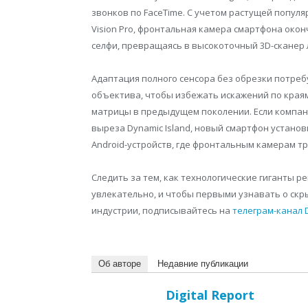
звонков по FaceTime. С учетом растущей попул
Vision Pro, фронтальная камера смартфона око
селфи, превращаясь в высокоточный 3D-сканер 
Адаптация полного сенсора без обрезки потреб
объектива, чтобы избежать искажений по края
матрицы в предыдущем поколении. Если компан
выреза Dynamic Island, новый смартфон установ
Android-устройств, где фронтальным камерам 
Следить за тем, как технологические гиганты 
увлекательно, и чтобы первыми узнавать о скр
индустрии, подписывайтесь на
телеграм-канал Di
Об авторе
Недавние публикации
Digital Report