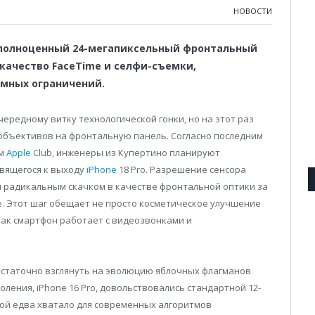
НОВОСТИ
полноценный 24-мегапиксельный фронтальный
качество FaceTime и селфи-съемки,
ммных ограничений.
ередному витку технологической гонки, но на этот раз
 объективов на фронтальную панель. Согласно последним
ом
Apple
Club, инженеры из Купертино планируют
вящегося к выходу
iPhone
18 Pro. Разрешение сенсора
ым радикальным скачком в качестве фронтальной оптики за
e. Этот шаг обещает не просто косметическое улучшение
как смартфон работает с видеозвонками и
остаточно взглянуть на эволюцию яблочных флагманов
ления, iPhone 16 Pro, довольствовались стандартной 12-
ой едва хватало для современных алгоритмов