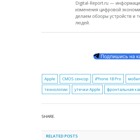
Digital-Report.ru — информа
изменения цифровой экономи
делаем обзоры устройств и т
людей.
Подпишись на кан
Apple
CMOS сенсор
iPhone 18 Pro
мобил
технологии
утечки Apple
фронтальная к
SHARE.
RELATED
POSTS