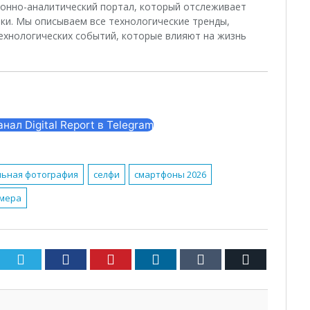
ционно-аналитический портал, который отслеживает
ки. Мы описываем все технологические тренды,
ехнологических событий, которые влияют на жизнь
ал Digital Report в Telegram
ьная фотография
селфи
смартфоны 2026
амера
Twitter
Facebook
Pinterest
LinkedIn
Tumblr
Email