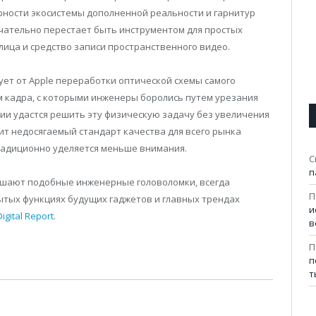
ярности экосистемы дополненной реальности и гарнитур
нчательно перестает быть инструментом для простых
лица и средство записи пространственного видео.
ует от Apple переработки оптической схемы самого
м кадра, с которыми инженеры боролись путем урезания
ии удастся решить эту физическую задачу без увеличения
ит недосягаемый стандарт качества для всего рынка
традиционно уделяется меньше внимания.
С
п
решают подобные инженерные головоломки, всегда
П
ытых функциях будущих гаджетов и главных трендах
и
gital Report
.
в
П
п
т