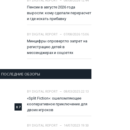
BY
DIGITAL REPORT
08/08/2026 12:44
Пенсии в августе 2026 года
выросли: кому сделали перерасчет
и где искать прибавку
BY
DIGITAL REPORT
07/08/2026 15:06
Минцифры опровергло запрет на
регистрацию детей в
мессенджерах и соцсетях
ПОСЛЕДНИЕ ОБЗОРЫ
BY
DIGITAL REPORT
08/03/2025 22:13
«Split Fiction»: ошеломляющее
кооперативное приключение для
8.7
двоих игроков
BY
DIGITAL REPORT
14/07/2023 19:50