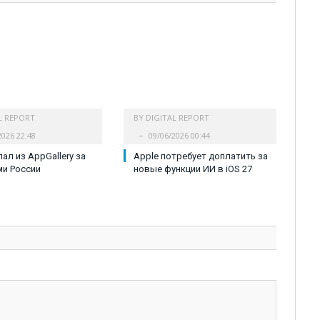
L REPORT
BY
DIGITAL REPORT
2026 22:48
09/06/2026 00:44
ал из AppGallery за
Apple потребует доплатить за
и России
новые функции ИИ в iOS 27