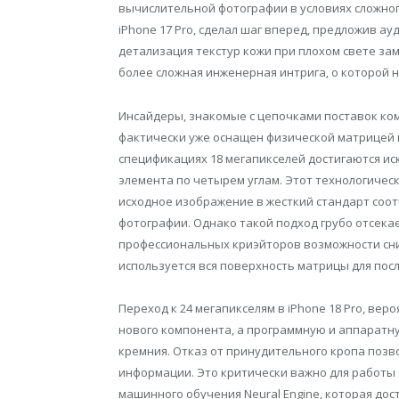
вычислительной фотографии в условиях сложног
iPhone 17 Pro, сделал шаг вперед, предложив ау
детализация текстур кожи при плохом свете за
более сложная инженерная интрига, о которой 
Инсайдеры, знакомые с цепочками поставок ком
фактически уже оснащен физической матрицей 
спецификациях 18 мегапикселей достигаются ис
элемента по четырем углам. Этот технологиче
исходное изображение в жесткий стандарт соот
фотографии. Однако такой подход грубо отсека
профессиональных криэйторов возможности сни
используется вся поверхность матрицы для пос
Переход к 24 мегапикселям в iPhone 18 Pro, вер
нового компонента, а программную и аппаратн
кремния. Отказ от принудительного кропа позв
информации. Это критически важно для работы
машинного обучения Neural Engine, которая до