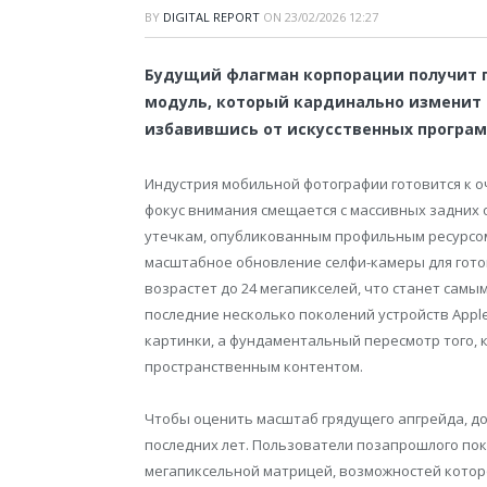
BY
DIGITAL REPORT
ON
23/02/2026 12:27
Будущий флагман корпорации получит 
модуль, который кардинально изменит 
избавившись от искусственных програ
Индустрия мобильной фотографии готовится к оч
фокус внимания смещается с массивных задних
утечкам, опубликованным профильным ресурс
масштабное обновление селфи-камеры для гото
возрастет до 24 мегапикселей, что станет сам
последние несколько поколений устройств Appl
картинки, а фундаментальный пересмотр того, 
пространственным контентом.
Чтобы оценить масштаб грядущего апгрейда, д
последних лет. Пользователи позапрошлого поко
мегапиксельной матрицей, возможностей котор