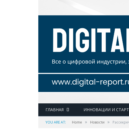
ГЛАВНАЯ
ИННОВАЦИИ И СТАР
»
»
YOU ARE AT:
Home
Новости
Рассекре