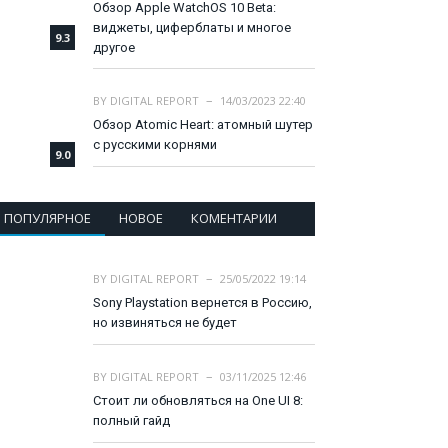
Обзор Apple WatchOS 10 Beta:
виджеты, циферблаты и многое
9.3
другое
BY
DIGITAL REPORT
14/03/2023 22:40
Обзор Atomic Heart: атомный шутер
с русскими корнями
9.0
ПОПУЛЯРНОЕ
НОВОЕ
КОМЕНТАРИИ
BY
DIGITAL REPORT
25/05/2022 19:14
Sony Playstation вернется в Россию,
но извиняться не будет
BY
DIGITAL REPORT
03/11/2025 12:46
Стоит ли обновляться на One UI 8:
полный гайд