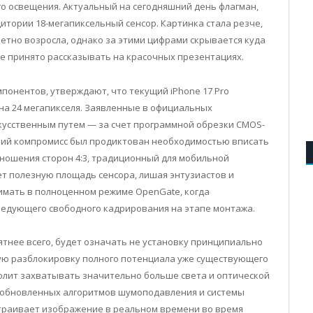
о освещения. Актуальный на сегодняшний день флагман,
дитории 18-мегапиксельный сенсор. Картинка стала резче,
метно возросла, однако за этими цифрами скрывается куда
не принято рассказывать на красочных презентациях.
понентов, утверждают, что текущий iPhone 17 Pro
на 24 мегапикселя. Заявленные в официальных
кусственным путем — за счет программной обрезки CMOS-
ский компромисс был продиктован необходимостью вписать
ношения сторон 4:3, традиционный для мобильной
ет полезную площадь сенсора, лишая энтузиастов и
мать в полноценном режиме OpenGate, когда
ледующего свободного кадрирования на этапе монтажа.
оятнее всего, будет означать не установку принципиально
ую разблокировку полного потенциала уже существующего
олит захватывать значительно больше света и оптической
 обновленных алгоритмов шумоподавления и системы
страивает изображение в реальном времени во время