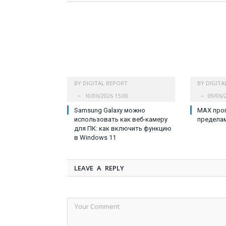
BY
DIGITAL REPORT
BY
DIGITA
10/06/2026 15:00
09/06/
Samsung Galaxy можно
MAX проп
использовать как веб-камеру
пределам
для ПК: как включить функцию
в Windows 11
LEAVE A REPLY