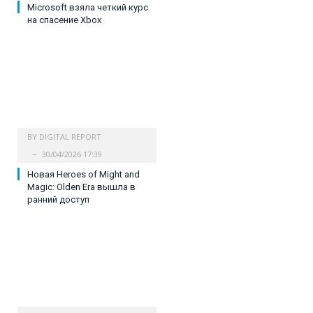
Microsoft взяла четкий курс
на спасение Xbox
BY
DIGITAL REPORT
30/04/2026 17:39
Новая Heroes of Might and
Magic: Olden Era вышла в
ранний доступ