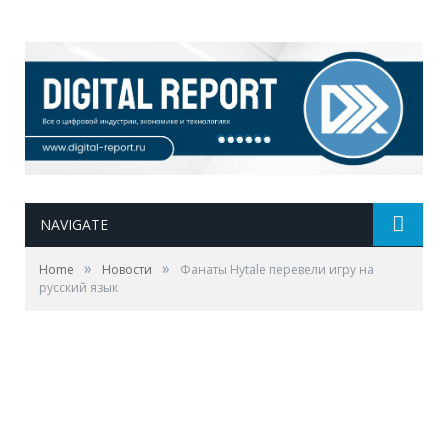
NAVIGATE
»
»
Home
Новости
Фанаты Hytale перевели игру на
русский язык