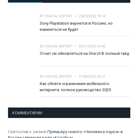
BY
DIGITAL REPORT
25/05/2022 19:14
Sony Playstation вернется в Россию, но
извиняться не будет
BY
DIGITAL REPORT
03/11/2025 12:46
Стоит ли обновляться на One UI 8: полный гайд
BY
DIGITAL REPORT
31/08/2025 00:31
Как обойти ограничения мобильного
интернета: полное руководство 2025
КОММЕНТАРИИ
Святослав
к записи
Премьеру нового «Человека-паука» в
России сдвинули ради «Колобка»