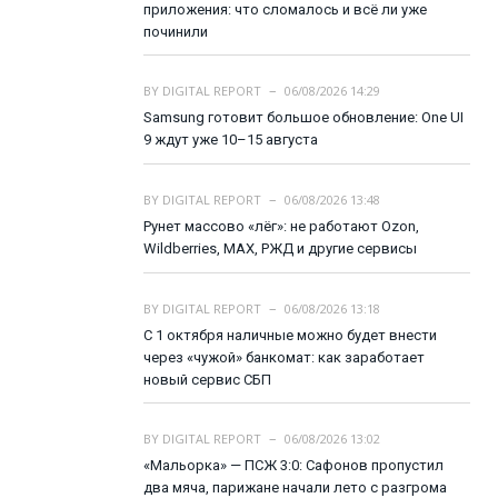
приложения: что сломалось и всё ли уже
починили
BY
DIGITAL REPORT
06/08/2026 14:29
Samsung готовит большое обновление: One UI
9 ждут уже 10–15 августа
BY
DIGITAL REPORT
06/08/2026 13:48
Рунет массово «лёг»: не работают Ozon,
Wildberries, MAX, РЖД и другие сервисы
BY
DIGITAL REPORT
06/08/2026 13:18
С 1 октября наличные можно будет внести
через «чужой» банкомат: как заработает
новый сервис СБП
BY
DIGITAL REPORT
06/08/2026 13:02
«Мальорка» — ПСЖ 3:0: Сафонов пропустил
два мяча, парижане начали лето с разгрома