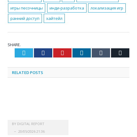
игры песочницы
инди-разработка
локализация игр
ранний доступ
хайтейл
SHARE.
Twitter
Facebook
Pinterest
LinkedIn
Tumblr
Email
RELATED
POSTS
BY
DIGITAL REPORT
20/05/2026 21:36