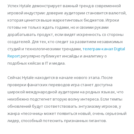
Успех Hytale демонстрирует важный тренд в современной
игровой индустрии: доверие аудитории становится валютой,
которая ценится выше маркетинговых бюджетов. Игроки
готовы не только ждать годами, но и своими руками
дорабатывать продукт, если видят искренность со стороны
создателей. Для тех, кто следит за развитием независимых
студий и технологическими трендами,
телеграм-канал Digital
Report
регулярно публикует инсайды и аналитику о
подобных кейсах в IT и медиа.
Сейчас Hytale находится в начале нового этапа. После
проверки фанатских переводов игра станет доступна
широкой международной аудитории на родных языках, что
неизбежно подстегнет вторую волну интереса. Если темпы
обновлений будут соответствовать энтузиазму игроков, у
жанра «песочниц» может появиться новый, очень серьезный
лидер, способный потеснить признанных гигантов.