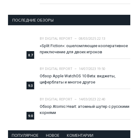
ПОСЛЕДНИЕ ОБЗОРЫ
BY
DIGITAL REPORT
08/03/2025 22:13
«Split Fiction»: ошеломляющее кооперативное
приключение для двоих игроков
8.7
BY
DIGITAL REPORT
14/07/2023 19:50
Обзор Apple WatchOS 10 Beta: виджеты,
циферблаты и многое другое
9.3
BY
DIGITAL REPORT
14/03/2023 22:40
Обзор Atomic Heart: атомный шутер с русскими
корнями
9.0
ПОПУЛЯРНОЕ
НОВОЕ
КОМЕНТАРИИ