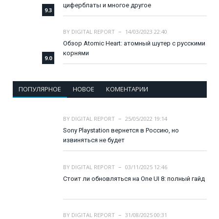
циферблаты и многое другое
9.3
BY
DIGITAL REPORT
14/03/2023 22:40
Обзор Atomic Heart: атомный шутер с русскими
корнями
9.0
ПОПУЛЯРНОЕ
НОВОЕ
КОМЕНТАРИИ
BY
DIGITAL REPORT
25/05/2022 19:14
Sony Playstation вернется в Россию, но
извиняться не будет
BY
DIGITAL REPORT
03/11/2025 12:46
Стоит ли обновляться на One UI 8: полный гайд
BY
DIGITAL REPORT
31/08/2025 00:31