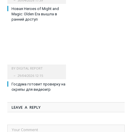
30/04/2026 17:39
Новая Heroes of Might and
Magic: Olden Era вышла в
ранний доступ
BY
DIGITAL REPORT
29/04/2026 12:15
Госдума готовит проверку на
скрепы для видеоигр
LEAVE A REPLY