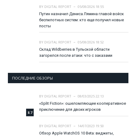
BY
DIGITAL REPORT
05/08/2026 18:55
Путин назначил Дениса Лямина главой войск
беспилотных систем: кто еще получил новые
посты
BY
DIGITAL REPORT
05/08/2026 18:52
Склад Wildberries в Тульской области
загорелся после атаки: что с заказами
ПОСЛЕДНИЕ ОБЗОРЫ
BY
DIGITAL REPORT
08/03/2025 22:13
«Split Fiction»: ошеломляющее кооперативное
приключение для двоих игроков
8.7
BY
DIGITAL REPORT
14/07/2023 19:50
Обзор Apple WatchOS 10 Beta: виджеты,