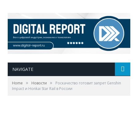
NAVIGATE
»
»
Home
Новости
Роскачество готовит запрет Genshin
Impact и Honkai Star Rail в России