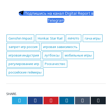
Подпишись на канал Digital Report в
Telegram
Genshin Impact
Honkai: Star Rail
miHoYo
гача игры
запрет игр россия
игровая зависимость
игровая индустрия
лутбоксы
мобильные игры
регулирование игр
Роскачество
российские геймеры
SHARE.
Twitter
Facebook
Pinterest
LinkedIn
Tumblr
Email