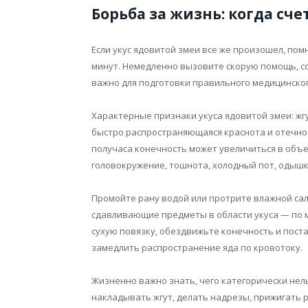
Борьба за жизнь: когда сч
Если укус ядовитой змеи все же произошел, пом
минут. Немедленно вызовите скорую помощь, с
важно для подготовки правильного медицинско
Характерные признаки укуса ядовитой змеи: жгу
быстро распространяющаяся краснота и отечнос
получаса конечность может увеличиться в объе
головокружение, тошнота, холодный пот, одыш
Промойте рану водой или протрите влажной сал
сдавливающие предметы в области укуса — по 
сухую повязку, обездвижьте конечность и пост
замедлить распространение яда по кровотоку.
Жизненно важно знать, чего категорически нель
накладывать жгут, делать надрезы, прижигать р