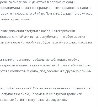
рече со змеей ваши действия в первые секунды
в реанимацию. Главное правило — не поддаваться панике.
амрите и позвольте ей уйти. Помните: большинство укусов
отогнать рептилию.
резких движений отступите назад. Категорически
ваться спиной или пытаться убежать — любое из этих
аку, после которой у вас будет всего несколько часов на
 дачными участками, необходимо соблюдать особую
 зарослях малины и ежевики, высокой траве, вблизи болот
чутся в компостных кучах, под досками и в других укромных
ьного обитания змей. Статистика показывает: большинство
наступает на змею, не заметив ее в густой траве или
 кожаные ботинки могут спасти вашу жизнь.