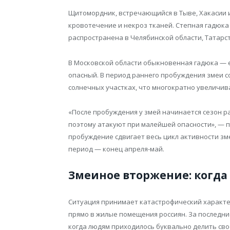
Щитомордник, встречающийся в Тыве, Хакасии 
кровотечение и некроз тканей. Степная гадюка
распространена в Челябинской области, Татарс
В Московской области обыкновенная гадюка — е
опасный. В период раннего пробуждения змеи 
солнечных участках, что многократно увеличива
«После пробуждения у змей начинается сезон р
поэтому атакуют при малейшей опасности», — 
пробуждение сдвигает весь цикл активности зме
период — конец апреля-май.
Змеиное вторжение: когда
Ситуация принимает катастрофический характер
прямо в жилые помещения россиян. За последн
когда людям приходилось буквально делить св