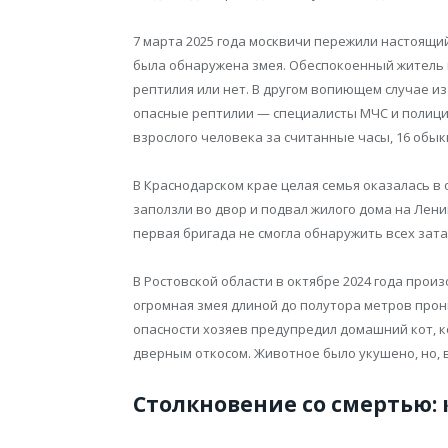
7 марта 2025 года москвичи пережили настоящи
была обнаружена змея. Обеспокоенный житель н
рептилия или нет. В другом вопиющем случае и
опасные рептилии — специалисты МЧС и полиции
взрослого человека за считанные часы, 16 обык
В Краснодарском крае целая семья оказалась в 
заползли во двор и подвал жилого дома на Лени
первая бригада не смогла обнаружить всех зат
В Ростовской области в октябре 2024 года прои
огромная змея длиной до полутора метров прон
опасности хозяев предупредил домашний кот, 
дверным откосом. Животное было укушено, но, 
Столкновение со смертью: 