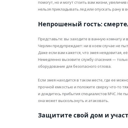
помогут, но и могут стоить вам жизни, увеличи
нельзя прикладывать лед или опускать рану в в
Непрошеный гость: смерте
Представьте: вы заходите в ванную комнату и 
Черлин предупреждает: ни в коем случае не пы
Даже если вам кажется, что змея неядовитая, е
Немедленно вызовите службу спасения — толь
оборудование для безопасного отлова.
Если змея находится в таком месте, где ее мож
прочной емкостью и положите сверху что-то тя
и дождитесь прибытия специалистов МЧС. Не п
она может выскользнуть и атаковать.
Защитите свой дом и учас