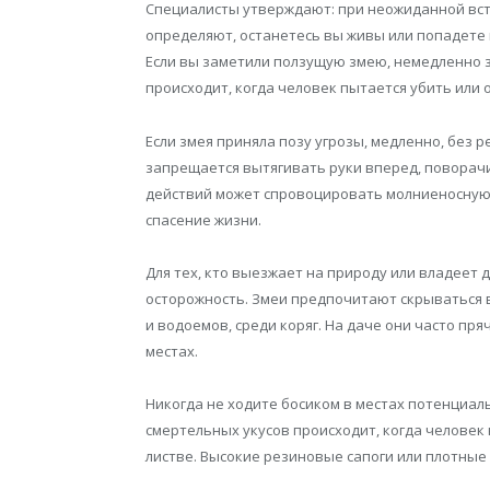
Специалисты утверждают: при неожиданной вст
определяют, останетесь вы живы или попадете 
Если вы заметили ползущую змею, немедленно з
происходит, когда человек пытается убить или 
Если змея приняла позу угрозы, медленно, без 
запрещается вытягивать руки вперед, поворачи
действий может спровоцировать молниеносную ат
спасение жизни.
Для тех, кто выезжает на природу или владеет
осторожность. Змеи предпочитают скрываться в
и водоемов, среди коряг. На даче они часто пря
местах.
Никогда не ходите босиком в местах потенциал
смертельных укусов происходит, когда человек 
листве. Высокие резиновые сапоги или плотные