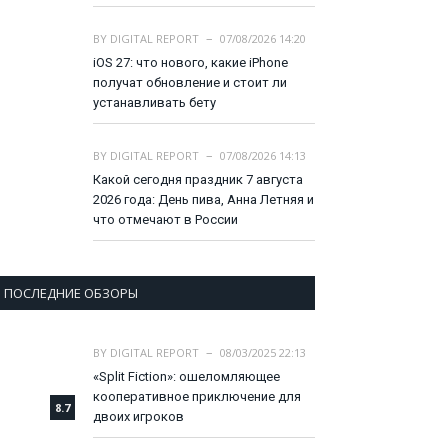
BY
DIGITAL REPORT
07/08/2026 14:20
iOS 27: что нового, какие iPhone
получат обновление и стоит ли
устанавливать бету
BY
DIGITAL REPORT
07/08/2026 14:13
Какой сегодня праздник 7 августа
2026 года: День пива, Анна Летняя и
что отмечают в России
ПОСЛЕДНИЕ ОБЗОРЫ
BY
DIGITAL REPORT
08/03/2025 22:13
«Split Fiction»: ошеломляющее
кооперативное приключение для
8.7
двоих игроков