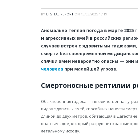
BY
DIGITAL REPORT
ON
13/03/2025 17:19
Аномально теплая погода в марте 2025
и агрессивных змей в российских регио
случаев встреч с ядовитыми гадюками,
смерти без своевременной медицинской
спячки змеи невероятно опасны — они 
человека
при малейшей угрозе.
Смертоносные рептилии р
Обыкновенная гадюка — не единственная угроза
видов ядовитых змей, способных нанести смерт
длиной до двух метров, обитающая в Дагестане
опасным ядом, который разрушает красные кро
летальному исходу.