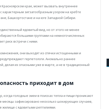
и Красноярском крае, может вызвать внутреннее
 с характерным зигзагообразным узором на хребте
тане, Башкортостане и на юге Западной Сибири.
динственный ядовитый вид, но от этого не менее
собираются большими группами на немногочисленных
ет риск встречи с ними.
азмножения, они выходят из спячки истощенными и
предупреждают герпетологи. Аномально раннее
й, делая их опасными уже в марте, а не в традиционный
 опасность приходит в дом
, когда голодные змеи в поисках тепла и пищи проникают
ие месяцы зафиксировано несколько шокирующих случаев,
ое жилище с ядовитыми рептилиями.