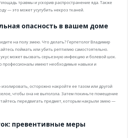
в площадь травмы и ускорив распространение яда. Также
оду — это может усугубить некроз тканей.
льная опасность в вашем доме
видите на полу змею. Что делать? Герпетолог Владимир
тайтесь поймать или убить рептилию самостоятельно.
ё укус может вызвать серьезную инфекцию и болевой шок.
ко профессионалы имеют необходимые навыки и
но изолировать, осторожно накройте ее тазом или другой
желое, чтобы она не выползла. Затем покиньте помещение
ытайтесь передвигать предмет, которым накрыли змею —
ток: превентивные меры