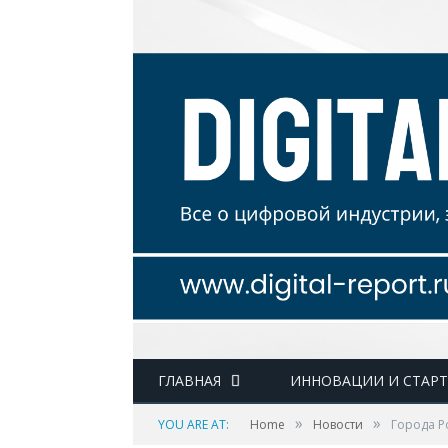
ГЛАВНАЯ
ИННОВАЦИИ И СТАР
»
»
YOU ARE AT:
Home
Новости
Города Р