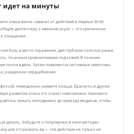
ет идет на минуты
ните: ваша жизнь зависит от действий в первые 30-60
ообщив диспетчеру о змеином укусе — это критически
го оснащения.
чая боль в месте поражения, две глубокие колотые ранки,
ть, точечные кровоизлияния под кожей. В течение
ме почти вдвое. Затем появляются системные симптомы:
ка, учащенное сердцебиение.
феткой. Немедленно снимите кольца, браслеты и другие
мере развития отека это станет невозможно. Наложите
арайтесь лежать неподвижно до приезда медиков, чтобы
зя делать. Забудьте о популярных в кино методах:
ану или отсасывать яд — эти действия не только не