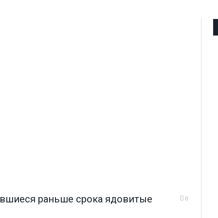
увшиеся раньше срока ядовитые
0