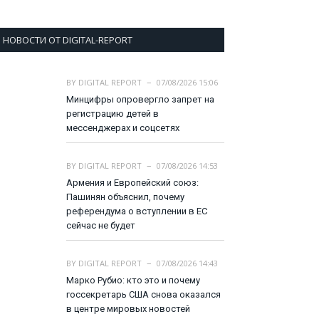
НОВОСТИ ОТ DIGITAL-REPORT
BY
DIGITAL REPORT
07/08/2026 15:06
Минцифры опровергло запрет на
регистрацию детей в
мессенджерах и соцсетях
BY
DIGITAL REPORT
07/08/2026 14:53
Армения и Европейский союз:
Пашинян объяснил, почему
референдума о вступлении в ЕС
сейчас не будет
BY
DIGITAL REPORT
07/08/2026 14:43
Марко Рубио: кто это и почему
госсекретарь США снова оказался
в центре мировых новостей