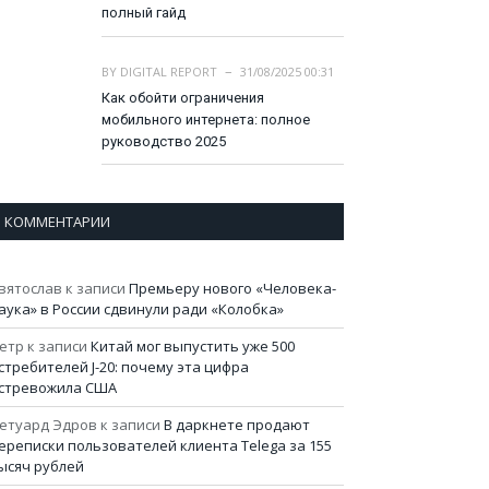
полный гайд
BY
DIGITAL REPORT
31/08/2025 00:31
Как обойти ограничения
мобильного интернета: полное
руководство 2025
КОММЕНТАРИИ
вятослав
к записи
Премьеру нового «Человека-
аука» в России сдвинули ради «Колобка»
етр
к записи
Китай мог выпустить уже 500
стребителей J-20: почему эта цифра
стревожила США
етуард Эдров
к записи
В даркнете продают
ереписки пользователей клиента Telega за 155
ысяч рублей