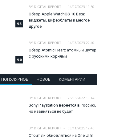
BY
DIGITAL REPORT
14/07/2023 19:50
Обзор Apple WatchOS 10 Beta:
виджеты, циферблаты и многое
9.3
другое
BY
DIGITAL REPORT
14/03/2023 22:40
Обзор Atomic Heart: атомный шутер
с русскими корнями
9.0
ПОПУЛЯРНОЕ
НОВОЕ
КОМЕНТАРИИ
BY
DIGITAL REPORT
25/05/2022 19:14
Sony Playstation вернется в Россию,
но извиняться не будет
BY
DIGITAL REPORT
03/11/2025 12:46
Стоит ли обновляться на One UI 8: