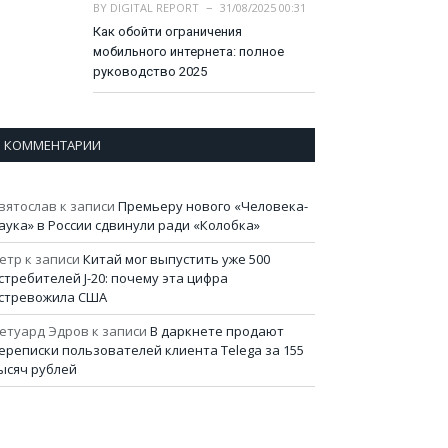
BY
DIGITAL REPORT
31/08/2025 00:31
Как обойти ограничения
мобильного интернета: полное
руководство 2025
КОММЕНТАРИИ
вятослав
к записи
Премьеру нового «Человека-
аука» в России сдвинули ради «Колобка»
етр
к записи
Китай мог выпустить уже 500
стребителей J-20: почему эта цифра
стревожила США
етуард Эдров
к записи
В даркнете продают
ереписки пользователей клиента Telega за 155
ысяч рублей