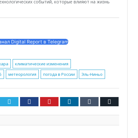
ехнологических событий, которые влияют на жизнь
ал Digital Report в Telegram
жара
климатические изменения
5
метеорология
погода в России
Эль-Ниньо
Twitter
Facebook
Pinterest
LinkedIn
Tumblr
Email