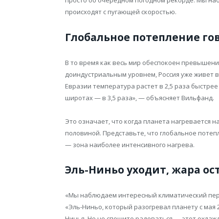
просто об очередном погодном рекорде. Мы на
происходят с пугающей скоростью.
Глобальное потепление гов
В то время как весь мир обеспокоен превышение
доиндустриальным уровнем, Россия уже живет в
Евразии температура растет в 2,5 раза быстре
широтах — в 3,5 раза», — объясняет Вильфанд.
Это означает, что когда планета нагревается н
половиной. Представьте, что глобальное потеп
— зона наиболее интенсивного нагрева.
Эль-Ниньо уходит, жара ос
«Мы наблюдаем интересный климатический пере
«Эль-Ниньо, который разогревал планету с мая 2
Нинья. Но не спешите радоваться — этот охлаж