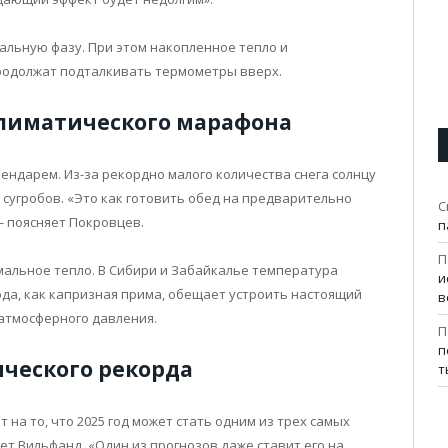
альную фазу. При этом накопленное тепло и
одолжат подталкивать термометры вверх.
 климатического марафона
лендарем. Из-за рекордно малого количества снега солнцу
 сугробов. «Это как готовить обед на предварительно
С
— поясняет Покровцев.
п
П
мальное тепло. В Сибири и Забайкалье температура
и
года, как капризная прима, обещает устроить настоящий
в
атмосферного давления.
П
п
ического рекорда
т
на то, что 2025 год может стать одним из трех самых
т Вильфанд. «Один из прогнозов даже ставит его на