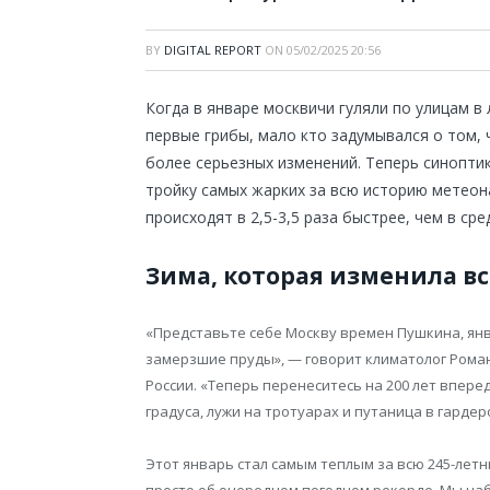
BY
DIGITAL REPORT
ON
05/02/2025 20:56
Когда в январе москвичи гуляли по улицам в 
первые грибы, мало кто задумывался о том,
более серьезных изменений. Теперь синопти
тройку самых жарких за всю историю метеон
происходят в 2,5-3,5 раза быстрее, чем в сре
Зима, которая изменила вс
«Представьте себе Москву времен Пушкина, янва
замерзшие пруды», — говорит климатолог Рома
России. «Теперь перенеситесь на 200 лет вперед
градуса, лужи на тротуарах и путаница в гардер
Этот январь стал самым теплым за всю 245-лет