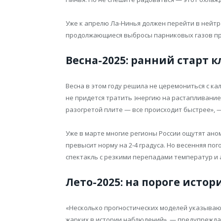
Уже к апрелю Ла-Нинья должен перейти в нейтр
продолжающиеся выбросы парниковых газов пр
Весна-2025: ранний старт
Весна в этом году решила не церемониться с ка
не придется тратить энергию на растапливание
разогретой плите — все происходит быстрее», 
Уже в марте многие регионы России ощутят ано
превысит норму на 2-4 градуса. Но весенняя по
спектакль с резкими перепадами температур и 
Лето-2025: на пороге истор
«Несколько прогностических моделей указывают 
жарких в истории наблюдений», — предупреждае