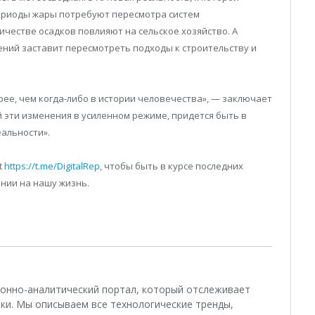
ериоды жары потребуют пересмотра систем
ичестве осадков повлияют на сельское хозяйство. А
ний заставит пересмотреть подходы к строительству и
рее, чем когда-либо в истории человечества», — заключает
й эти изменения в усиленном режиме, придется быть в
альности».
t
https://t.me/DigitalRep
, чтобы быть в курсе последних
янии на нашу жизнь.
ционно-аналитический портал, который отслеживает
ки. Мы описываем все технологические тренды,