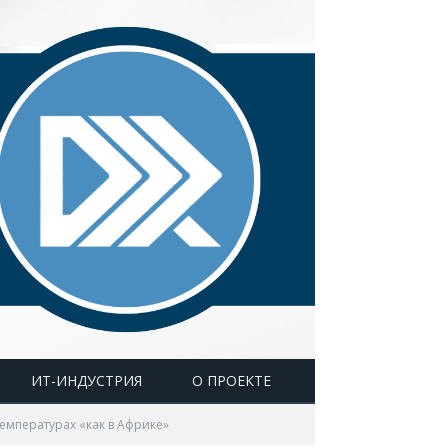
ИТ-ИНДУСТРИЯ
О ПРОЕКТЕ
емпературах «как в Африке»