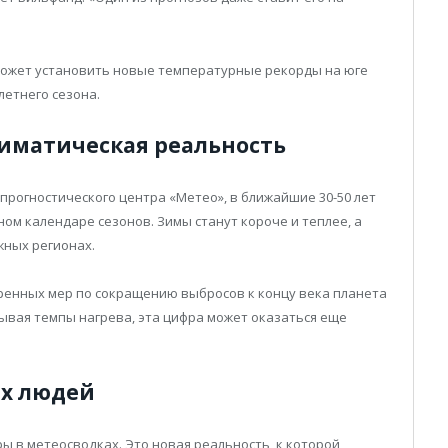
может установить новые температурные рекорды на юге
летнего сезона.
лиматическая реальность
прогностического центра «Метео», в ближайшие 30-50 лет
м календаре сезонов. Зимы станут короче и теплее, а
жных регионах.
стренных мер по сокращению выбросов к концу века планета
итывая темпы нагрева, эта цифра может оказаться еще
ых людей
ы в метеосводках. Это новая реальность, к которой