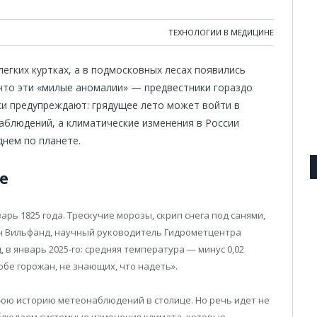
ТЕХНОЛОГИИ В МЕДИЦИНЕ
легких куртках, а в подмосковных лесах появились
 что эти «милые аномалии» — предвестники гораздо
ки предупреждают: грядущее лето может войти в
аблюдений, а климатические изменения в России
днем по планете.
е
рь 1825 года. Трескучие морозы, скрип снега под санями,
н Вильфанд, научный руководитель Гидрометцентра
, в январь 2025-го: средняя температура — минус 0,02
обе горожан, не знающих, что надеть».
нюю историю метеонаблюдений в столице. Но речь идет не