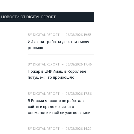
НОВОСТИ ОТ DIGITAL-REPORT
BY
DIGITAL REPORT
06/08/2026 19:53
ИИ лишит работы десятки тысяч
россиян
BY
DIGITAL REPORT
06/08/2026 17:46
Пожар в ЦНИИмаш в Королёве
потушен: что произошло
BY
DIGITAL REPORT
06/08/2026 17:36
В России массово не работали
сайты и приложения: что
сломалось и всё ли уже починили
BY
DIGITAL REPORT
06/08/2026 14:29