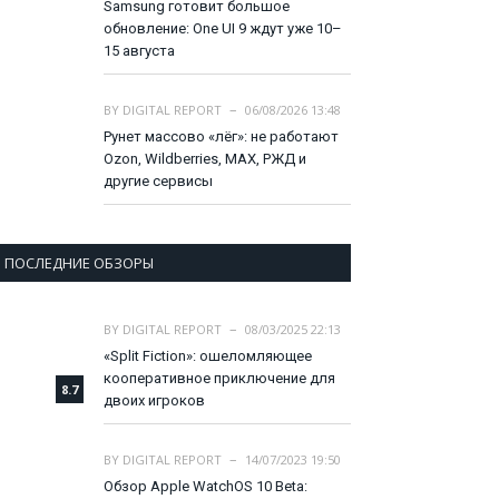
Samsung готовит большое
обновление: One UI 9 ждут уже 10–
15 августа
BY
DIGITAL REPORT
06/08/2026 13:48
Рунет массово «лёг»: не работают
Ozon, Wildberries, MAX, РЖД и
другие сервисы
ПОСЛЕДНИЕ ОБЗОРЫ
BY
DIGITAL REPORT
08/03/2025 22:13
«Split Fiction»: ошеломляющее
кооперативное приключение для
8.7
двоих игроков
BY
DIGITAL REPORT
14/07/2023 19:50
Обзор Apple WatchOS 10 Beta: