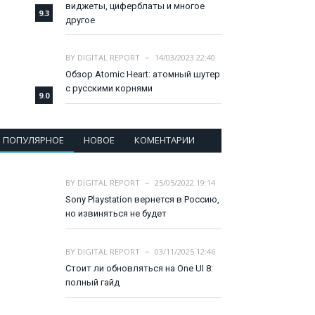
виджеты, циферблаты и многое
9.3
другое
BY
DIGITAL REPORT
14/03/2023 22:40
Обзор Atomic Heart: атомный шутер
с русскими корнями
9.0
ПОПУЛЯРНОЕ
НОВОЕ
КОМЕНТАРИИ
BY
DIGITAL REPORT
25/05/2022 19:14
Sony Playstation вернется в Россию,
но извиняться не будет
BY
DIGITAL REPORT
03/11/2025 12:46
Стоит ли обновляться на One UI 8:
полный гайд