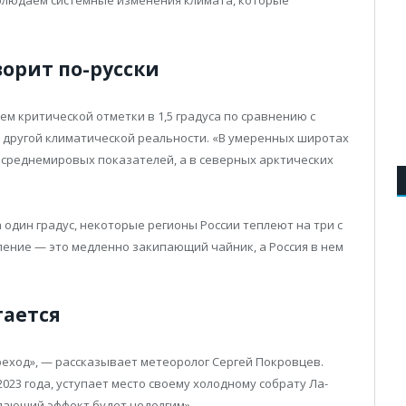
блюдаем системные изменения климата, которые
орит по-русски
м критической отметки в 1,5 градуса по сравнению с
 другой климатической реальности. «В умеренных широтах
е среднемировых показателей, а в северных арктических
а один градус, некоторые регионы России теплеют на три с
ление — это медленно закипающий чайник, а Россия в нем
тается
ход», — рассказывает метеоролог Сергей Покровцев.
023 года, уступает место своему холодному собрату Ла-
дающий эффект будет недолгим».