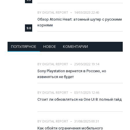
BY
DIGITAL REPORT
14/03/2023 22:40
Обзор Atomic Heart: атомный шутер с русскими
корнями
9.0
ПОПУЛЯРНОЕ
НОВОЕ
КОМЕНТАРИИ
BY
DIGITAL REPORT
25/05/2022 19:14
Sony Playstation вернется в Россию, но
извиняться не будет
BY
DIGITAL REPORT
03/11/2025 12:46
Стоит ли обновляться на One UI 8: полный гайд
BY
DIGITAL REPORT
31/08/2025 00:31
Как обойти ограничения мобильного