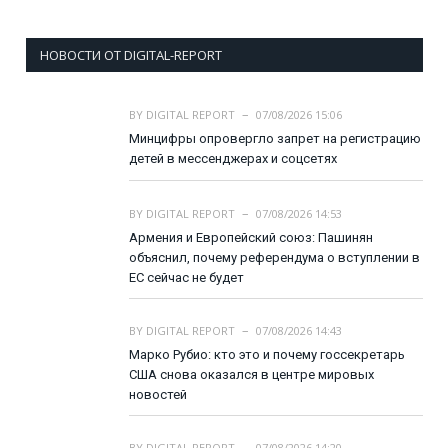
НОВОСТИ ОТ DIGITAL-REPORT
BY
DIGITAL REPORT
07/08/2026 15:06
Минцифры опровергло запрет на регистрацию
детей в мессенджерах и соцсетях
BY
DIGITAL REPORT
07/08/2026 14:53
Армения и Европейский союз: Пашинян
объяснил, почему референдума о вступлении в
ЕС сейчас не будет
BY
DIGITAL REPORT
07/08/2026 14:43
Марко Рубио: кто это и почему госсекретарь
США снова оказался в центре мировых
новостей
BY
DIGITAL REPORT
07/08/2026 14:20