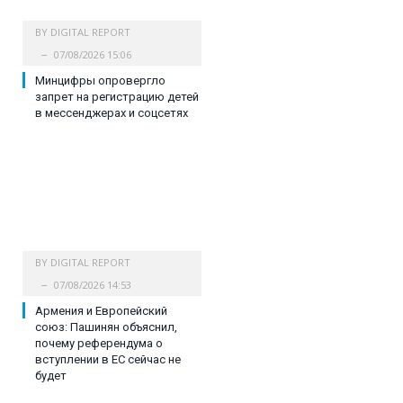
BY
DIGITAL REPORT
07/08/2026 15:06
Минцифры опровергло
запрет на регистрацию детей
в мессенджерах и соцсетях
BY
DIGITAL REPORT
07/08/2026 14:53
Армения и Европейский
союз: Пашинян объяснил,
почему референдума о
вступлении в ЕС сейчас не
будет