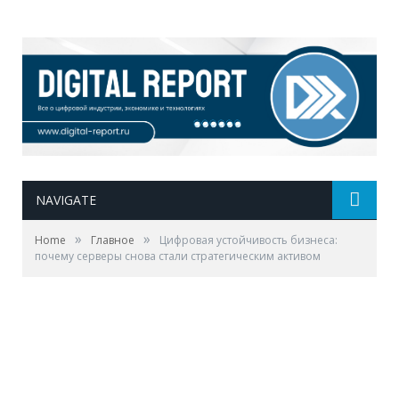
NAVIGATE
»
»
Home
Главное
Цифровая устойчивость бизнеса:
почему серверы снова стали стратегическим активом