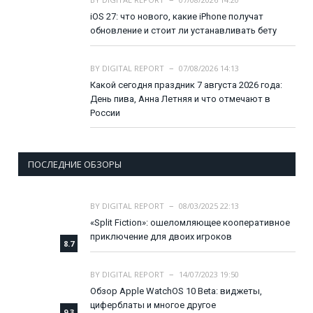
iOS 27: что нового, какие iPhone получат
обновление и стоит ли устанавливать бету
BY
DIGITAL REPORT
07/08/2026 14:13
Какой сегодня праздник 7 августа 2026 года:
День пива, Анна Летняя и что отмечают в
России
ПОСЛЕДНИЕ ОБЗОРЫ
BY
DIGITAL REPORT
08/03/2025 22:13
«Split Fiction»: ошеломляющее кооперативное
приключение для двоих игроков
8.7
BY
DIGITAL REPORT
14/07/2023 19:50
Обзор Apple WatchOS 10 Beta: виджеты,
циферблаты и многое другое
9.3