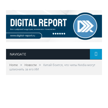
NAVIGATE
»
»
Home
Новости
Китай боится, что чипы Nvidia могут
шпионить за его ИИ