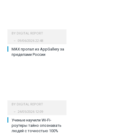
BY
DIGITAL REPORT
09/06/2026 22:48
MAX пропал из AppGallery за
пределами России
BY
DIGITAL REPORT
24/05/2026 12:09
Ученые научили Wi-Fi-
роутеры тайно опознавать
людей с точностью 100%