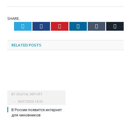
SHARE.
Twitter
Facebook
Pinterest
LinkedIn
Tumblr
Email
RELATED
POSTS
BY
DIGITAL REPORT
18/07/2026 16:35
В России появится интернет
для чиновников