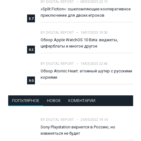
BY
DIGITAL REPORT
08/03/2025 22:13
«Split Fiction»: ошеломляющее кооперативное
приключение для двоих игроков
8.7
BY
DIGITAL REPORT
14/07/2023 19:50
Обзор Apple WatchOS 10 Beta: виджеты,
циферблаты и многое другое
9.3
BY
DIGITAL REPORT
14/03/2023 22:40
Обзор Atomic Heart: атомный шутер с русскими
корнями
9.0
ПОПУЛЯРНОЕ
НОВОЕ
КОМЕНТАРИИ
BY
DIGITAL REPORT
25/05/2022 19:14
Sony Playstation вернется в Россию, но
извиняться не будет