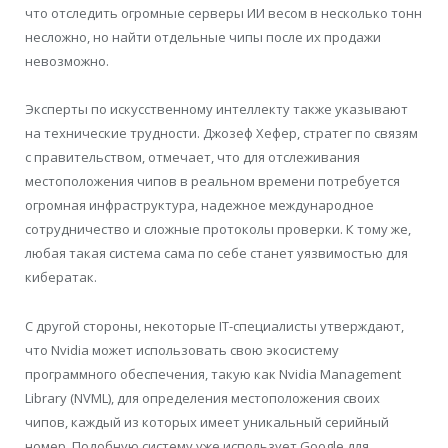
что отследить огромные серверы ИИ весом в несколько тонн
несложно, но найти отдельные чипы после их продажи
невозможно.
Эксперты по искусственному интеллекту также указывают
на технические трудности. Джозеф Хефер, стратег по связям
с правительством, отмечает, что для отслеживания
местоположения чипов в реальном времени потребуется
огромная инфраструктура, надежное международное
сотрудничество и сложные протоколы проверки. К тому же,
любая такая система сама по себе станет уязвимостью для
кибератак.
С другой стороны, некоторые IT-специалисты утверждают,
что Nvidia может использовать свою экосистему
программного обеспечения, такую как Nvidia Management
Library (NVML), для определения местоположения своих
чипов, каждый из которых имеет уникальный серийный
номер. Подобную систему уже использует Google для