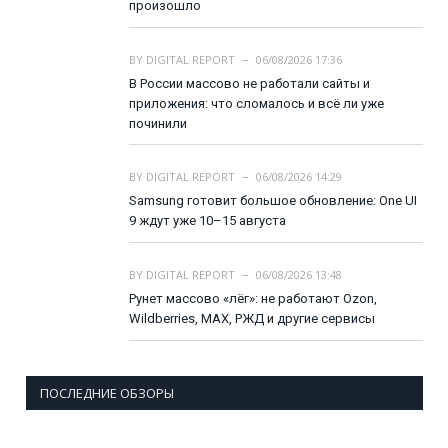
произошло
BY
DIGITAL REPORT
06/08/2026 17:36
В России массово не работали сайты и
приложения: что сломалось и всё ли уже
починили
BY
DIGITAL REPORT
06/08/2026 14:29
Samsung готовит большое обновление: One UI
9 ждут уже 10–15 августа
BY
DIGITAL REPORT
06/08/2026 13:48
Рунет массово «лёг»: не работают Ozon,
Wildberries, MAX, РЖД и другие сервисы
ПОСЛЕДНИЕ ОБЗОРЫ