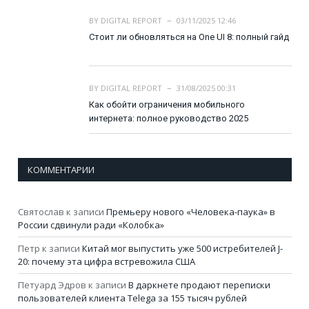
BY
DIGITAL REPORT
03/11/2025 12:46
Стоит ли обновляться на One UI 8: полный гайд
BY
DIGITAL REPORT
31/08/2025 00:31
Как обойти ограничения мобильного
интернета: полное руководство 2025
КОММЕНТАРИИ
Святослав
к записи
Премьеру нового «Человека-паука» в
России сдвинули ради «Колобка»
Петр
к записи
Китай мог выпустить уже 500 истребителей J-
20: почему эта цифра встревожила США
Петуард Эдров
к записи
В даркнете продают переписки
пользователей клиента Telega за 155 тысяч рублей