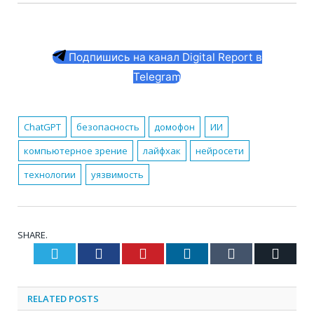
Подпишись на канал Digital Report в
Telegram
ChatGPT
безопасность
домофон
ИИ
компьютерное зрение
лайфхак
нейросети
технологии
уязвимость
SHARE.
Twitter
Facebook
Pinterest
LinkedIn
Tumblr
Email
RELATED
POSTS