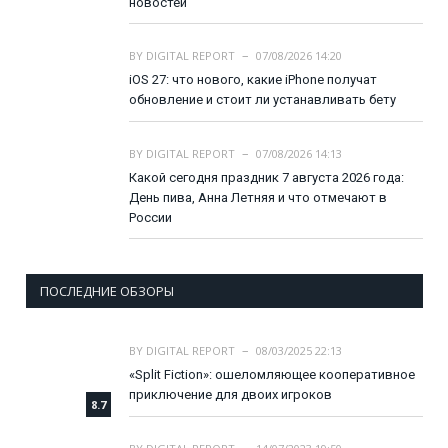
новостей
BY
DIGITAL REPORT
07/08/2026 14:20
iOS 27: что нового, какие iPhone получат
обновление и стоит ли устанавливать бету
BY
DIGITAL REPORT
07/08/2026 14:13
Какой сегодня праздник 7 августа 2026 года:
День пива, Анна Летняя и что отмечают в
России
ПОСЛЕДНИЕ ОБЗОРЫ
BY
DIGITAL REPORT
08/03/2025 22:13
«Split Fiction»: ошеломляющее кооперативное
приключение для двоих игроков
8.7