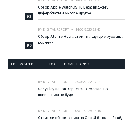
BY
DIGITAL REPORT
14/07/2023 19:50
Обзор Apple WatchOS 10 Beta: виджеты,
циферблаты и многое другое
9.3
BY
DIGITAL REPORT
14/03/2023 22:40
Обзор Atomic Heart: атомный шутер с русскими
корнями
9.0
ПОПУЛЯРНОЕ
НОВОЕ
КОМЕНТАРИИ
BY
DIGITAL REPORT
25/05/2022 19:14
Sony Playstation вернется в Россию, но
извиняться не будет
BY
DIGITAL REPORT
03/11/2025 12:46
Стоит ли обновляться на One UI 8: полный гайд