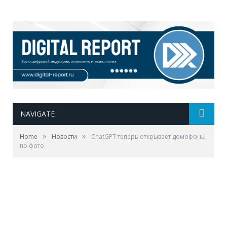
NAVIGATE
»
»
Home
Новости
ChatGPT теперь открывает домофоны
по фото