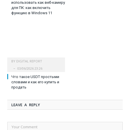
использовать как веб-камеру
для ПК: как включить
функцию в Windows 11
BY
DIGITAL REPORT
03/06/2026 23:26
Что такое USDT простыми
словами и как его купить и
продать
LEAVE A REPLY